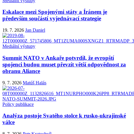
Mediální výstupy
Eskalace mezi Spojenými státy a Íránem je
především součástí vyjednávací strategie
19. 7. 2026
Jan Daniel
Mediální výstupy
Summit NATO v Ankaře potvrdil, že evropští
spojenci budou muset převzít větší odpovědnost za
obranu Aliance
9. 7. 2026
Matúš Halás
Policy publikace
Analýza postoje Svatého stolce k rusko-ukrajinské
válce
8. 7. 2026
Petr Kratochvíl