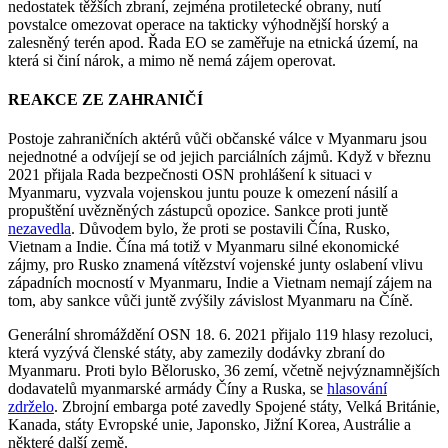
nedostatek těžších zbraní, zejména protiletecké obrany, nutí
povstalce omezovat operace na takticky výhodnější horský a
zalesněný terén apod. Řada EO se zaměřuje na etnická území, na
která si činí nárok, a mimo ně nemá zájem operovat.
REAKCE ZE ZAHRANIČÍ
Postoje zahraničních aktérů vůči občanské válce v Myanmaru jsou
nejednotné a odvíjejí se od jejich parciálních zájmů. Když v březnu
2021 přijala Rada bezpečnosti OSN prohlášení k situaci v
Myanmaru, vyzvala vojenskou juntu pouze k omezení násilí a
propuštění uvězněných zástupců opozice. Sankce proti juntě
nezavedla
. Důvodem bylo, že proti se postavili Čína, Rusko,
Vietnam a Indie. Čína má totiž v Myanmaru silné ekonomické
zájmy, pro Rusko znamená vítězství vojenské junty oslabení vlivu
západních mocností v Myanmaru, Indie a Vietnam nemají zájem na
tom, aby sankce vůči juntě zvýšily závislost Myanmaru na Číně.
Generální shromáždění OSN 18. 6. 2021 přijalo 119 hlasy rezoluci,
která vyzývá členské státy, aby zamezily dodávky zbraní do
Myanmaru. Proti bylo Bělorusko, 36 zemí, včetně nejvýznamnějších
dodavatelů myanmarské armády Číny a Ruska, se
hlasování
zdrželo
. Zbrojní embarga poté zavedly Spojené státy, Velká Británie,
Kanada, státy Evropské unie, Japonsko, Jižní Korea, Austrálie a
některé další země.