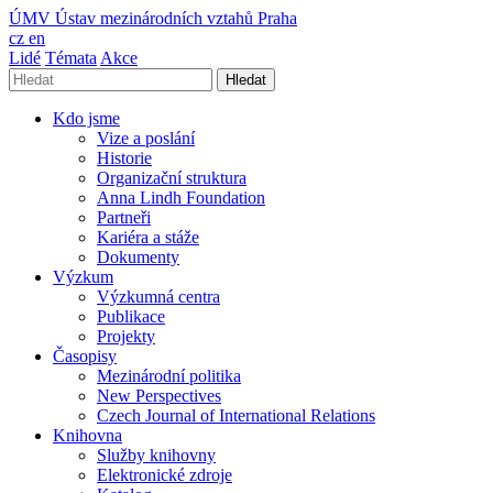
ÚMV
Ústav mezinárodních vztahů Praha
cz
en
Lidé
Témata
Akce
Hledat
Kdo jsme
Vize a poslání
Historie
Organizační struktura
Anna Lindh Foundation
Partneři
Kariéra a stáže
Dokumenty
Výzkum
Výzkumná centra
Publikace
Projekty
Časopisy
Mezinárodní politika
New Perspectives
Czech Journal of International Relations
Knihovna
Služby knihovny
Elektronické zdroje