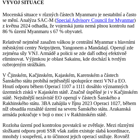
VÝVOJ SITUACE
Mocenská situace v různých částech Myanmaru je nestabilní a často
se mění. Analýza SAC-M (
Special Advisory Council for Myanmar
)
z května 2024 odhadla, že vojenská junta nemá plnou kontrolu nad
86 % území Myanmaru s 67 % obyvatel.
Relativně nejméně zasažen válkou je centrální Myanmar s hlavními
městskými centry Neipyijtem, Yangonem a Mandalají. Operují zde
zejména síly VNJ. Armádě a policii se zde daří odboj efektivně
eliminovat. Výjimkou je oblast Sakainu, kde dochází k tvrdým
ozbrojeným strážkám.
V Čjinském, Kačjinském, Kajaském, Karenském a částech
Šanského státu probíhá nejtěsnější spolupráce mezi VNJ a EO.
Hnutí odporu během Operací 1107 a 1111 dosáhlo významných
územních zisků v Kajaském státě. Značně úspěšné je i v Kačjinském
státě. Nejsilnější nezávislé EO operují v částech Šanského a
Rakhinského státu. 3BA zahájila v říjnu 2023 Operaci 1027, během
níž obsadila rozsáhlé území na severu Šanského státu. Arakanská
armáda pokračuje v boji o moc i v Rakhinském státě.
Rozloha území pod kontrolou povstalců se zvětšuje. Mezi různými
složkami odporu proti SSR však zatím existuje slabá koordinace,
mnohdy i soupeření, a to účinnost jejich operací snižuje. Rovněž