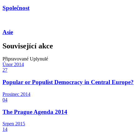
Společnost
Asie
Související akce
Připravované
Uplynulé
Únor
2014
27
Popular or Populist Democracy in Central Europe?
Prosinec
2014
04
The Prague Agenda 2014
Srpen
2015
14