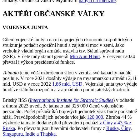
armády. Občanská válka v Myanmaru
nabyla na intenzitě
.
AKTÉŘI OBČANSKÉ VÁLKY
VOJENSKÁ JUNTA
Cílem vojenské junty a na ni napojených ekonomicko-politických
struktur je potlačit opoziční hnutí a zajistit si moc v zemi. Jako
vrcholný vládní orgán armáda ustavila tzv. Státní správní radu
(SSR). V čele rady stanul generál
Min Aun Hlain
. V červenci 2024
převzal i výkon prezidentské funkce.
Tatmato
je největší ozbrojenou silou v zemi a své kapacity nadále
posiluje. V roce 2021 dosáhly výdaje na myanmarskou armádu 2,11
mld. USD a v roce 2022
1,86 mld. USD
. Vojenská junta tyto výdaje
hradí ze státního rozpočtu a z armádních podnikatelských zdrojů.
Britský IISS (
International Institute for Strategic Studies
) v odhadu
z února 2023 uvedl, že tatmato má 325 000 členů vojenského
personálu. Počet příslušníků bojových jednotek však bude podstatně
nižší. Pravděpodobně jich nebude více jak
120 000
. Zhruba 44 %
výzbroje tatmato dodané před převratem pochází
z Číny a 43 % z
Ruska
. Po převratu jsou hlavními dodavateli firmy z
Ruska, Číny,
Singapuru, Indie a Thajska
.