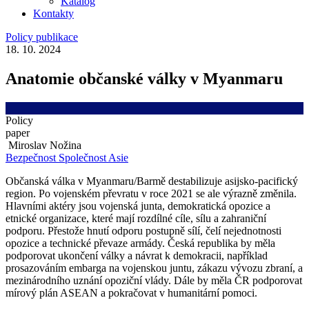
Katalog
Kontakty
Policy publikace
18. 10. 2024
Anatomie občanské války v Myanmaru
Policy
paper
Miroslav Nožina
Bezpečnost
Společnost
Asie
Občanská válka v Myanmaru/Barmě destabilizuje asijsko-pacifický
region. Po vojenském převratu v roce 2021 se ale výrazně změnila.
Hlavními aktéry jsou vojenská junta, demokratická opozice a
etnické organizace, které mají rozdílné cíle, sílu a zahraniční
podporu. Přestože hnutí odporu postupně sílí, čelí nejednotnosti
opozice a technické převaze armády. Česká republika by měla
podporovat ukončení války a návrat k demokracii, například
prosazováním embarga na vojenskou juntu, zákazu vývozu zbraní, a
mezinárodního uznání opoziční vlády. Dále by měla ČR podporovat
mírový plán ASEAN a pokračovat v humanitární pomoci.