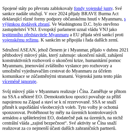
Spojené státy po převratu zablokovaly
fondy vojenské junty
. Své
sankce nadále utužují. V roce 2024 přijaly BRAVE Burma Act
deklarující různé formy podpory občanskému hnutí v Myanmaru,
s
výjimkou dodávek zbraní
. Ve Washingtonu D.C. bylo otevřeno
zastupitelství VNJ. Evropský parlament uznal vládu VNJ jako
legitimního představitele Myanmaru
a EU přijala sérií sankcí proti
vojenskému režimu
. K sankcím se připojila i řada dalších zemí.
Sdružení ASEAN, jehož členem je i Myanmar, přijalo v dubnu 2021
pětibodový mírový plán, který zahrnuje: ukončení násilí, zahájení
konstruktivních rozhovorů o ukončení krize, humanitární pomoc
Myanmaru, jmenování zvláštního vyslance pro rozhovory a
umožnění vyjednavačům cestovat do Myanmaru za účelem
komunikace se zúčastněnými stranami. Vojenská junta tento plán
víceméně ignoruje
.
Svůj mírový plán v Myanmaru realizuje i Čína. Zaměřuje se přitom
na SSA a některé EO. Demokratickou opozici považuje za příliš
napojenou na Západ a staví se k ní rezervovaně. SSA se snaží
přimět k uspořádání všeobecných voleb. Tyto volby je ochotná
sponzorovat. Proběhnout by měly na územích kontrolovaných
armádou a spřátelenými EO, dodatečně pak na územích, na nichž
centrální vláda „zajistí bezpečnost“. Své aktivity se Čína snaží
realizovat za co nejmenší účasti dalších zahraničních partnerů.