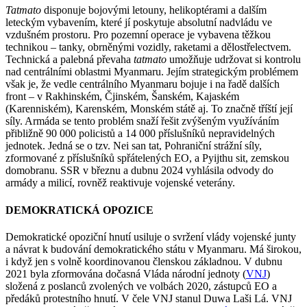
Tatmato
disponuje bojovými letouny, helikoptérami a dalším
leteckým vybavením, které jí poskytuje absolutní nadvládu ve
vzdušném prostoru. Pro pozemní operace je vybavena těžkou
technikou – tanky, obrněnými vozidly, raketami a dělostřelectvem.
Technická a palebná převaha
tatmato
umožňuje udržovat si kontrolu
nad centrálními oblastmi Myanmaru. Jejím strategickým problémem
však je, že vedle centrálního Myanmaru bojuje i na řadě dalších
front – v Rakhinském, Čjinském, Šanském, Kajaském
(Karenniském), Karenském, Monském státě aj. To značně tříští její
síly. Armáda se tento problém snaží řešit zvýšeným využíváním
přibližně 90 000 policistů a 14 000 příslušníků nepravidelných
jednotek. Jedná se o tzv. Nei san tat, Pohraniční strážní síly,
zformované z příslušníků spřátelených EO, a Pyijthu sit, zemskou
domobranu. SSR v březnu a dubnu 2024 vyhlásila odvody do
armády a milicí, rovněž reaktivuje vojenské veterány.
DEMOKRATICKÁ OPOZICE
Demokratické opoziční hnutí usiluje o svržení vlády vojenské junty
a návrat k budování demokratického státu v Myanmaru. Má širokou,
i když jen s volně koordinovanou členskou základnou. V dubnu
2021 byla zformována dočasná Vláda národní jednoty (
VNJ
)
složená z poslanců zvolených ve volbách 2020, zástupců EO a
předáků protestního hnutí. V čele VNJ stanul Duwa Laši Lá. VNJ