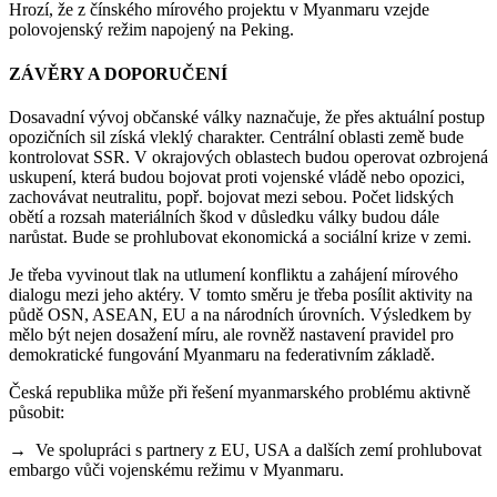
Hrozí, že z čínského mírového projektu v Myanmaru vzejde
polovojenský režim napojený na Peking.
ZÁVĚRY A DOPORUČENÍ
Dosavadní vývoj občanské války naznačuje, že přes aktuální postup
opozičních sil získá vleklý charakter. Centrální oblasti země bude
kontrolovat SSR. V okrajových oblastech budou operovat ozbrojená
uskupení, která budou bojovat proti vojenské vládě nebo opozici,
zachovávat neutralitu, popř. bojovat mezi sebou. Počet lidských
obětí a rozsah materiálních škod v důsledku války budou dále
narůstat. Bude se prohlubovat ekonomická a sociální krize v zemi.
Je třeba vyvinout tlak na utlumení konfliktu a zahájení mírového
dialogu mezi jeho aktéry. V tomto směru je třeba posílit aktivity na
půdě OSN, ASEAN, EU a na národních úrovních. Výsledkem by
mělo být nejen dosažení míru, ale rovněž nastavení pravidel pro
demokratické fungování Myanmaru na federativním základě.
Česká republika může při řešení myanmarského problému aktivně
působit:
→ Ve spolupráci s partnery z EU, USA a dalších zemí prohlubovat
embargo vůči vojenskému režimu v Myanmaru.