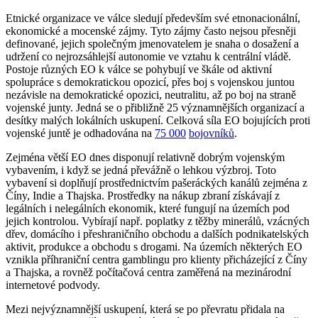
Etnické organizace ve válce sledují především své etnonacionální,
ekonomické a mocenské zájmy. Tyto zájmy často nejsou přesněji
definované, jejich společným jmenovatelem je snaha o dosažení a
udržení co nejrozsáhlejší autonomie ve vztahu k centrální vládě.
Postoje různých EO k válce se pohybují ve škále od aktivní
spolupráce s demokratickou opozicí, přes boj s vojenskou juntou
nezávisle na demokratické opozici, neutralitu, až po boj na straně
vojenské junty. Jedná se o přibližně 25 významnějších organizací a
desítky malých lokálních uskupení. Celková síla EO bojujících proti
vojenské juntě je odhadována na
75 000
bojovníků
.
Zejména větší EO dnes disponují relativně dobrým vojenským
vybavením, i když se jedná převážně o lehkou výzbroj. Toto
vybavení si doplňují prostřednictvím pašeráckých kanálů zejména z
Číny, Indie a Thajska. Prostředky na nákup zbraní získávají z
legálních i nelegálních ekonomik, které fungují na územích pod
jejich kontrolou. Vybírají např. poplatky z těžby minerálů, vzácných
dřev, domácího i přeshraničního obchodu a dalších podnikatelských
aktivit, produkce a obchodu s drogami. Na územích některých EO
vznikla příhraniční centra gamblingu pro klienty přicházející z Číny
a Thajska, a rovněž počítačová centra zaměřená na mezinárodní
internetové podvody.
Mezi nejvýznamnější uskupení, která se po převratu přidala na