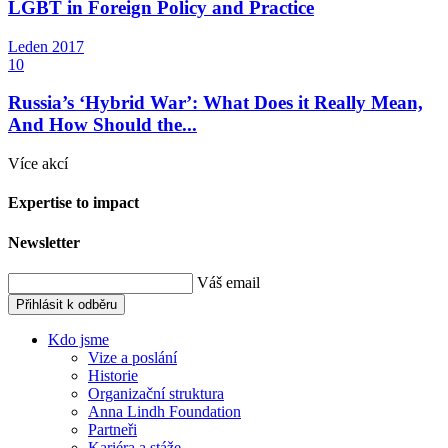
LGBT in Foreign Policy and Practice
Leden
2017
10
Russia’s ‘Hybrid War’: What Does it Really Mean,
And How Should the...
Více akcí
Expertise to impact
Newsletter
Váš email
Přihlásit k odběru
Kdo jsme
Vize a poslání
Historie
Organizační struktura
Anna Lindh Foundation
Partneři
Kariéra a stáže