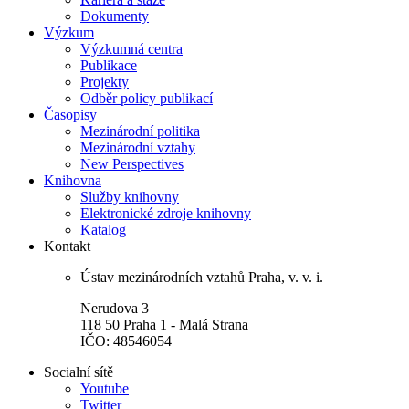
Dokumenty
Výzkum
Výzkumná centra
Publikace
Projekty
Odběr policy publikací
Časopisy
Mezinárodní politika
Mezinárodní vztahy
New Perspectives
Knihovna
Služby knihovny
Elektronické zdroje knihovny
Katalog
Kontakt
Ústav mezinárodních vztahů Praha, v. v. i.
Nerudova 3
118 50 Praha 1 - Malá Strana
IČO: 48546054
Socialní sítě
Youtube
Twitter