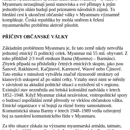
Myanmaru nezaujímají jasná stanoviska a své přístupy k jejím
jednotlivým silám budují pod prizmatem národních zájmů. To
hledání cest k ukončení občanské války v Myanmaru významně
komplikuje. Česká republika by mohla směrem k řešení
myanmarského problému aktivně působit.
PŘÍČINY OBČANSKÉ VÁLKY
Základním problémem Myanmaru je, že tato země nikdy netvořila
jednotný etnický či politický celek. Myanmar má 55 mil. obyvatel. Z
toho přibližně 2/3 tvoří etnikum Bama (
Myanma
) – Barmánci.
Zbytek připadá na příslušníky četných etnických skupin, jako jsou
Šanové, Rakhinové, Kačjinové, Karenové, Waové nebo Čjinové.
Tato etnika v minulosti vytvářela značně různorodé struktury od
klanových uskupení až po státní celky. Vztahy mezi nimi se měnily
v závislosti na aktuální politické situaci a rozložení sil v regionu.
Existující stav nezměnila ani britská koloniální nadvláda v letech
1852–1948. Když Myanmar získal nezávislost, vnitropolitické spory
o budoucí uspořádání země přerostly ve vleklou občanskou válku.
Etnické organizace v ní bojují za různé formy samostatnosti.
Komunistická strana Barmy v letech 1948–1989 vedla ozbrojený
boj za nastolení komunistického řádu v Myanmaru.
Za této situace získala na významu myanmarská armáda, tatmato,