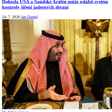
Dohoda USA a Saúdské Arábie může oslabit systém
kontroly šíření jaderných zbraní
24. 7. 2026
Jan Daniel