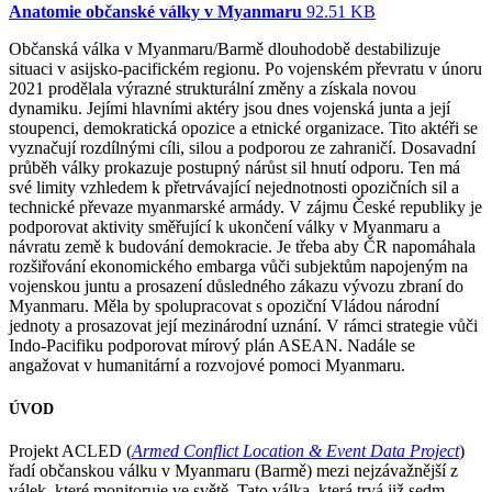
Anatomie občanské války v Myanmaru
92.51 KB
Občanská válka v Myanmaru/Barmě dlouhodobě destabilizuje
situaci v asijsko-pacifickém regionu. Po vojenském převratu v únoru
2021 prodělala výrazné strukturální změny a získala novou
dynamiku. Jejími hlavními aktéry jsou dnes vojenská junta a její
stoupenci, demokratická opozice a etnické organizace. Tito aktéři se
vyznačují rozdílnými cíli, silou a podporou ze zahraničí. Dosavadní
průběh války prokazuje postupný nárůst sil hnutí odporu. Ten má
své limity vzhledem k přetrvávající nejednotnosti opozičních sil a
technické převaze myanmarské armády. V zájmu České republiky je
podporovat aktivity směřující k ukončení války v Myanmaru a
návratu země k budování demokracie. Je třeba aby ČR napomáhala
rozšiřování ekonomického embarga vůči subjektům napojeným na
vojenskou juntu a prosazení důsledného zákazu vývozu zbraní do
Myanmaru. Měla by spolupracovat s opoziční Vládou národní
jednoty a prosazovat její mezinárodní uznání. V rámci strategie vůči
Indo-Pacifiku podporovat mírový plán ASEAN. Nadále se
angažovat v humanitární a rozvojové pomoci Myanmaru.
ÚVOD
Projekt ACLED (
Armed Conflict Location & Event Data Project
)
řadí občanskou válku v Myanmaru (Barmě) mezi nejzávažnější z
válek, které monitoruje ve světě. Tato válka, která trvá již sedm