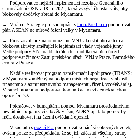
→ Podporovat co nejširší implementaci rezoluce Generálního
shromáždění OSN z 18. 6. 2021, která vyzývá členské státy, aby
blokovaly dodávky zbraní do Myanmaru.
→ V rámci Strategie pro spolupráci s
Indo-Pacifikem
podporovat
plán ASEAN na mírové řešení války v Myanmaru.
→ Prosazovat mezinárodní uznání VNJ jako státního aktéra a
blokovat aktivity směřující k legitimizaci vlády vojenské junty.
Vedle podpory VNJ na bilaterálních a multilaterálních fórech
podporovat činnost Zastupitelského úřadu VNJ v Praze, Barmského
centra v Praze aj.
→ Nadále realizovat program transformační spolupráce (TRANS)
v Myanmaru zaměřený na podporu místních organizací v oblasti
finančního a administrativního managementu, řízení, vzdělávání aj.
V rámci programu podporovat komunikaci mezi demokratickou
opozicí a EO.
→ Pokračovat v humanitární pomoci Myanmaru prostřednictvím
nevládních organizací Člověk v tísni, ADRA aj. Tato pomoc by
měla dosahovat i na území ovládaná opozicí.
→ V souladu s
pozicí EU
podporovat konání všeobecných voleb,
ovšem pouze za předpokladu, že se jich zúčastní všechny strany