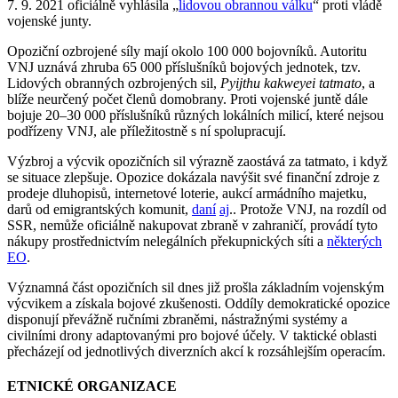
7. 9. 2021 oficiálně vyhlásila „
lidovou obrannou válku
“ proti vládě
vojenské junty.
Opoziční ozbrojené síly mají okolo 100 000 bojovníků. Autoritu
VNJ uznává zhruba 65 000 příslušníků bojových jednotek, tzv.
Lidových obranných ozbrojených sil,
Pyijthu kakweyei tatmato
, a
blíže neurčený počet členů domobrany. Proti vojenské juntě dále
bojuje 20–30 000 příslušníků různých lokálních milicí, které nejsou
podřízeny VNJ, ale příležitostně s ní spolupracují.
Výzbroj a výcvik opozičních sil výrazně zaostává za tatmato, i když
se situace zlepšuje. Opozice dokázala navýšit své finanční zdroje z
prodeje dluhopisů, internetové loterie, aukcí armádního majetku,
darů od emigrantských komunit,
daní
aj
.. Protože VNJ, na rozdíl od
SSR, nemůže oficiálně nakupovat zbraně v zahraničí, provádí tyto
nákupy prostřednictvím nelegálních překupnických síti a
některých
EO
.
Významná část opozičních sil dnes již prošla základním vojenským
výcvikem a získala bojové zkušenosti. Oddíly demokratické opozice
disponují převážně ručními zbraněmi, nástražnými systémy a
civilními drony adaptovanými pro bojové účely. V taktické oblasti
přecházejí od jednotlivých diverzních akcí k rozsáhlejším operacím.
ETNICKÉ ORGANIZACE