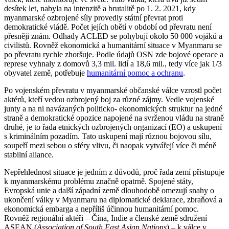
desítek let, nabyla na intenzitě a brutalitě po 1. 2. 2021, kdy
myanmarské ozbrojené síly provedly státní převrat proti
demokratické vládě. Počet jejích obětí v období od převratu není
přesněji znám. Odhady ACLED se pohybují okolo 50 000 vojáků a
civilistů. Rovněž ekonomická a humanitární situace v Myanmaru se
po převratu rychle zhoršuje. Podle údajů OSN zde bojové operace a
represe vyhnaly z domovů 3,3 mil. lidí a 18,6 mil., tedy více jak 1/3
obyvatel země, potřebuje
humanitární pomoc a ochranu
.
Po vojenském převratu v myanmarské občanské válce vzrostl počet
aktérů, kteří vedou ozbrojený boj za různé zájmy. Vedle vojenské
junty a na ni navázaných politicko- ekonomických struktur na jedné
straně a demokratické opozice napojené na svrženou vládu na straně
druhé, je to řada etnických ozbrojených organizací (EO) a uskupení
s kriminálním pozadím. Tato uskupení mají různou bojovou sílu,
soupeří mezi sebou o sféry vlivu, či naopak vytvářejí více či méně
stabilní aliance.
Nepřehlednost situace je jedním z důvodů, proč řada zemí přistupuje
k myanmarskému problému značně opatrně. Spojené státy,
Evropská unie a další západní země dlouhodobě omezují snahy o
ukončení války v Myanmaru na diplomatické deklarace, zbraňová a
ekonomická embarga a nepříliš účinnou humanitární pomoc.
Rovněž regionální aktéři – Čína, Indie a členské země sdružení
ASEAN (
Association of South East Asian Nations
) – k válce v