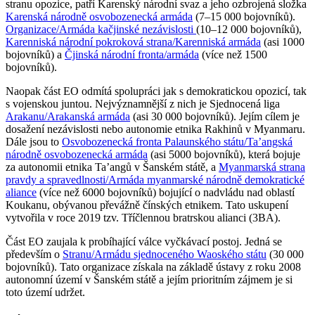
stranu opozice, patří Karenský národní svaz a jeho ozbrojená složka
Karenská národně osvobozenecká armáda
(7–15 000 bojovníků).
Organizace/Armáda kačjinské nezávislosti
(10–12 000 bojovníků),
Karenniská národní pokroková strana/Karenniská armáda
(asi 1000
bojovníků) a
Čjinská národní fronta/armáda
(více než 1500
bojovníků).
Naopak část EO odmítá spolupráci jak s demokratickou opozicí, tak
s vojenskou juntou. Nejvýznamnější z nich je Sjednocená liga
Arakanu/Arakanská armáda
(asi 30 000 bojovníků). Jejím cílem je
dosažení nezávislosti nebo autonomie etnika Rakhinů v Myanmaru.
Dále jsou to
Osvobozenecká fronta Palaunského státu/Taʼangská
národně osvobozenecká armáda
(asi 5000 bojovníků), která bojuje
za autonomii etnika Ta’angů v Šanském státě, a
Myanmarská strana
pravdy a spravedlnosti/Armáda myanmarské národně demokratické
aliance
(více než 6000 bojovníků) bojující o nadvládu nad oblastí
Koukanu, obývanou převážně čínských etnikem. Tato uskupení
vytvořila v roce 2019 tzv. Tříčlennou bratrskou alianci (3BA).
Část EO zaujala k probíhající válce vyčkávací postoj. Jedná se
především o
Stranu/Armádu sjednoceného Waoského státu
(30 000
bojovníků). Tato organizace získala na základě ústavy z roku 2008
autonomní území v Šanském státě a jejím prioritním zájmem je si
toto území udržet.