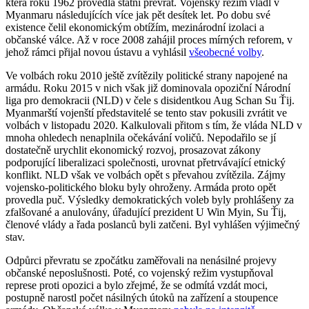
která roku 1962 provedla státní převrat. Vojenský režim vládl v
Myanmaru následujících více jak pět desítek let. Po dobu své
existence čelil ekonomickým obtížím, mezinárodní izolaci a
občanské válce. Až v roce 2008 zahájil proces mírných reforem, v
jehož rámci přijal novou ústavu a vyhlásil
všeobecné volby
.
Ve volbách roku 2010 ještě zvítězily politické strany napojené na
armádu. Roku 2015 v nich však již dominovala opoziční Národní
liga pro demokracii (NLD) v čele s disidentkou Aug Schan Su Ťij.
Myanmarští vojenští představitelé se tento stav pokusili zvrátit ve
volbách v listopadu 2020. Kalkulovali přitom s tím, že vláda NLD v
mnoha ohledech nenaplnila očekávání voličů. Nepodařilo se jí
dostatečně urychlit ekonomický rozvoj, prosazovat zákony
podporující liberalizaci společnosti, urovnat přetrvávající etnický
konflikt. NLD však ve volbách opět s převahou zvítězila. Zájmy
vojensko-politického bloku byly ohroženy. Armáda proto opět
provedla puč. Výsledky demokratických voleb byly prohlášeny za
zfalšované a anulovány, úřadující prezident U Win Myin, Su Ťij,
členové vlády a řada poslanců byli zatčeni. Byl vyhlášen výjimečný
stav.
Odpůrci převratu se zpočátku zaměřovali na nenásilné projevy
občanské neposlušnosti. Poté, co vojenský režim vystupňoval
represe proti opozici a bylo zřejmé, že se odmítá vzdát moci,
postupně narostl počet násilných útoků na zařízení a stoupence