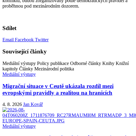
konfliktu, budou zorganizovány podle demokratických pravidel a
proběhnou pod mezinárodním dozorem.
Sdílet
Email
Facebook
Twitter
Související články
Mediální výstupy
Policy publikace
Odborné články
Knihy
Knižní
kapitoly
Články
Mezinárodní politika
Mediální výstupy
Migrační situace v Ceutě ukázala rozdíl mezi
evropskými pravidly a realitou na hranicích
4. 8. 2026
Jan Kovář
Mediální výstupy