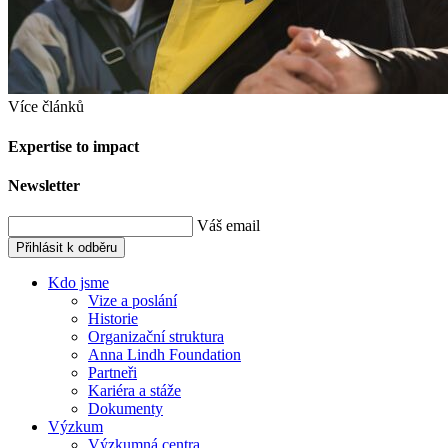
Více článků
Expertise to impact
Newsletter
Váš email
Přihlásit k odběru
Kdo jsme
Vize a poslání
Historie
Organizační struktura
Anna Lindh Foundation
Partneři
Kariéra a stáže
Dokumenty
Výzkum
Výzkumná centra