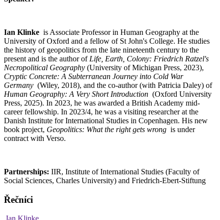
Ian Klinke
is Associate Professor in Human Geography at the
University of Oxford and a fellow of St John's College. He studies
the history of geopolitics from the late nineteenth century to the
present and is the author of
Life, Earth, Colony: Friedrich Ratzel's
Necropolitical Geography
(University of Michigan Press, 2023),
Cryptic Concrete: A Subterranean Journey into Cold War
Germany
(Wiley, 2018), and the co-author (with Patricia Daley) of
Human Geography: A Very Short Introduction
(Oxford University
Press, 2025). In 2023, he was awarded a British Academy mid-
career fellowship. In 2023/4, he was a visiting researcher at the
Danish Institute for International Studies in Copenhagen. His new
book project,
Geopolitics: What the right gets wrong
is under
contract with Verso.
Partnerships:
IIR, Institute of International Studies (Faculty of
Social Sciences, Charles University) and Friedrich-Ebert-Stiftung
Řečníci
Ian Klinke