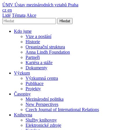
ÚMV
Ústav mezinárodních vztahů Praha
cz
en
Lidé
Témata
Akce
Hledat
Kdo jsme
Vize a poslání
Historie
Organizační struktura
Anna Lindh Foundation
Partneři
Kariéra a stáže
Dokumenty
Výzkum
Výzkumná centra
Publikace
Projekty
Časopisy
Mezinárodní politika
New Perspectives
Czech Journal of International Relations
Knihovna
Služby knihovny
Elektronické zdroje