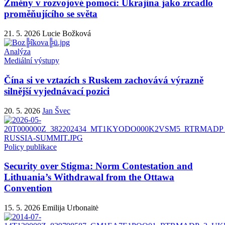
Změny v rozvojové pomoci: Ukrajina jako zrcadlo
proměňujícího se světa
21. 5. 2026
Lucie Božková
Analýza
Mediální výstupy
Čína si ve vztazích s Ruskem zachovává výrazně
silnější vyjednávací pozici
20. 5. 2026
Jan Švec
Policy publikace
Security over Stigma: Norm Contestation and
Lithuania’s Withdrawal from the Ottawa
Convention
15. 5. 2026
Emilija Urbonaitė