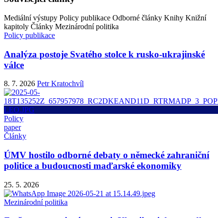
Mediální výstupy
Policy publikace
Odborné články
Knihy
Knižní
kapitoly
Články
Mezinárodní politika
Policy publikace
Analýza postoje Svatého stolce k rusko-ukrajinské
válce
8. 7. 2026
Petr Kratochvíl
Policy
paper
Články
ÚMV hostilo odborné debaty o německé zahraniční
politice a budoucnosti maďarské ekonomiky
25. 5. 2026
Mezinárodní politika