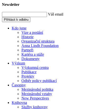
Newsletter
Váš email
Přihlásit k odběru
Kdo jsme
Vize a poslání
Historie
Organizační struktura
Anna Lindh Foundation
Partneři
Kariéra a stáže
Dokumenty
Výzkum
Výzkumná centra
Publikace
Projekty
Odběr policy publikací
Časopisy
Mezinárodní politika
Mezinárodní vztahy
New Perspectives
Knihovna
Služby knihovny