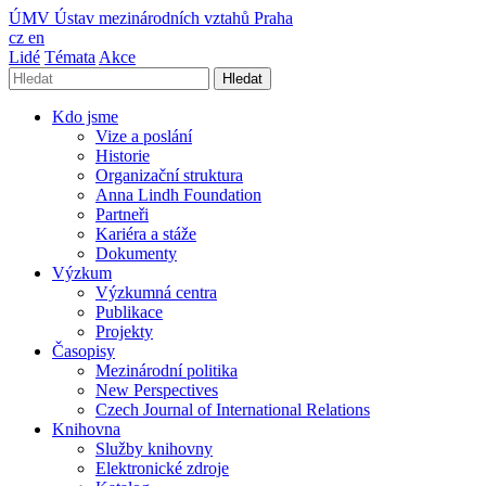
ÚMV
Ústav mezinárodních vztahů Praha
cz
en
Lidé
Témata
Akce
Hledat
Kdo jsme
Vize a poslání
Historie
Organizační struktura
Anna Lindh Foundation
Partneři
Kariéra a stáže
Dokumenty
Výzkum
Výzkumná centra
Publikace
Projekty
Časopisy
Mezinárodní politika
New Perspectives
Czech Journal of International Relations
Knihovna
Služby knihovny
Elektronické zdroje