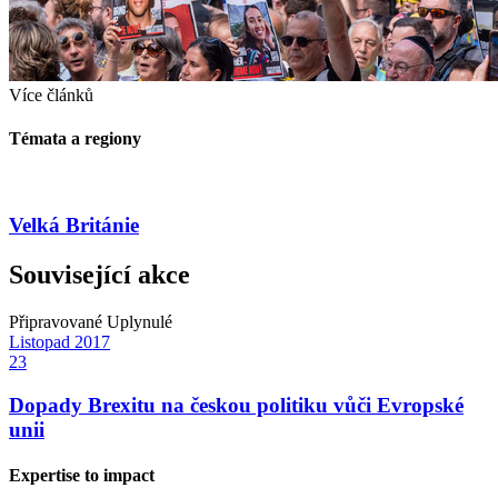
Více článků
Témata a regiony
Velká Británie
Související akce
Připravované
Uplynulé
Listopad
2017
23
Dopady Brexitu na českou politiku vůči Evropské
unii
Expertise to impact