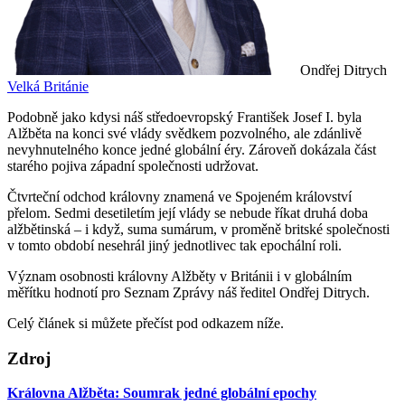
Ondřej Ditrych
Velká Británie
Podobně jako kdysi náš středoevropský František Josef I. byla
Alžběta na konci své vlády svědkem pozvolného, ale zdánlivě
nevyhnutelného konce jedné globální éry. Zároveň dokázala část
starého pojiva západní společnosti udržovat.
Čtvrteční odchod královny znamená ve Spojeném království
přelom. Sedmi desetiletím její vlády se nebude říkat druhá doba
alžbětinská – i když, suma sumárum, v proměně britské společnosti
v tomto období nesehrál jiný jednotlivec tak epochální roli.
Význam osobnosti královny Alžběty v Británii i v globálním
měřítku hodnotí pro Seznam Zprávy náš ředitel Ondřej Ditrych.
Celý článek si můžete přečíst pod odkazem níže.
Zdroj
Královna Alžběta: Soumrak jedné globální epochy