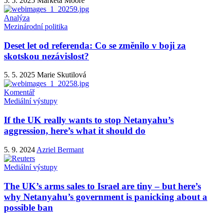
5. 5. 2025
Markéta Moore
Analýza
Mezinárodní politika
Deset let od referenda: Co se změnilo v boji za
skotskou nezávislost?
5. 5. 2025
Marie Skutilová
Komentář
Mediální výstupy
If the UK really wants to stop Netanyahu’s
aggression, here’s what it should do
5. 9. 2024
Azriel Bermant
Mediální výstupy
The UK’s arms sales to Israel are tiny – but here’s
why Netanyahu’s government is panicking about a
possible ban