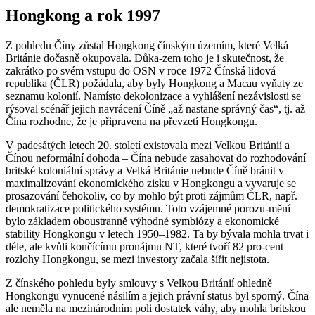
Hongkong a rok 1997
Z pohledu Číny zůstal Hongkong čínským územím, které Velká
Británie dočasně okupovala. Důka-zem toho je i skutečnost, že
zakrátko po svém vstupu do OSN v roce 1972 Čínská lidová
republika (ČLR) požádala, aby byly Hongkong a Macau vyňaty ze
seznamu kolonií. Namísto dekolonizace a vyhlášení nezávislosti se
rýsoval scénář jejich navrácení Číně „až nastane správný čas“, tj. až
Čína rozhodne, že je připravena na převzetí Hongkongu.
V padesátých letech 20. století existovala mezi Velkou Británií a
Čínou neformální dohoda – Čína nebude zasahovat do rozhodování
britské koloniální správy a Velká Británie nebude Číně bránit v
maximalizování ekonomického zisku v Hongkongu a vyvaruje se
prosazování čehokoliv, co by mohlo být proti zájmům ČLR, např.
demokratizace politického systému. Toto vzájemné porozu-mění
bylo základem oboustranně výhodné symbiózy a ekonomické
stability Hongkongu v letech 1950–1982. Ta by bývala mohla trvat i
déle, ale kvůli končícímu pronájmu NT, které tvoří 82 pro-cent
rozlohy Hongkongu, se mezi investory začala šířit nejistota.
Z čínského pohledu byly smlouvy s Velkou Británií ohledně
Hongkongu vynucené násilím a jejich právní status byl sporný. Čína
ale neměla na mezinárodním poli dostatek váhy, aby mohla britskou