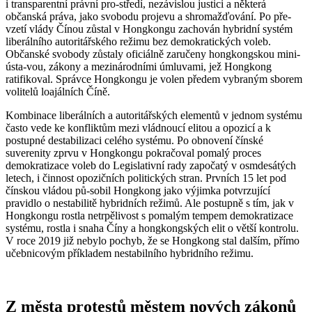
i transparentní právní pro-středí, nezávislou justici a některá
občanská práva, jako svobodu projevu a shromažďování. Po pře-
vzetí vlády Čínou zůstal v Hongkongu zachován hybridní systém
liberálního autoritářského režimu bez demokratických voleb.
Občanské svobody zůstaly oficiálně zaručeny hongkongskou mini-
ústa-vou, zákony a mezinárodními úmluvami, jež Hongkong
ratifikoval. Správce Hongkongu je volen předem vybraným sborem
volitelů loajálních Číně.
Kombinace liberálních a autoritářských elementů v jednom systému
často vede ke konfliktům mezi vládnoucí elitou a opozicí a k
postupné destabilizaci celého systému. Po obnovení čínské
suverenity zprvu v Hongkongu pokračoval pomalý proces
demokratizace voleb do Legislativní rady započatý v osmdesátých
letech, i činnost opozičních politických stran. Prvních 15 let pod
čínskou vládou pů-sobil Hongkong jako výjimka potvrzující
pravidlo o nestabilitě hybridních režimů. Ale postupně s tím, jak v
Hongkongu rostla netrpělivost s pomalým tempem demokratizace
systému, rostla i snaha Číny a hongkongských elit o větší kontrolu.
V roce 2019 již nebylo pochyb, že se Hongkong stal dalším, přímo
učebnicovým příkladem nestabilního hybridního režimu.
Z města protestů městem nových zákonů