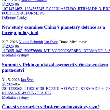
Odborné články
New study examines China’s planetary defence as a
foreign policy tool
2. 7. 2026
Nikola Schmidt
Jan Švec
Timna Michlmayr
Mediální výstupy
Summit v Pekingu ukázal asymetrii v čínsko-ruském
partnerství
31. 5. 2026
Jan Švec
Mediální výstupy
Čína si ve vztazích s Ruskem zachovává výrazně