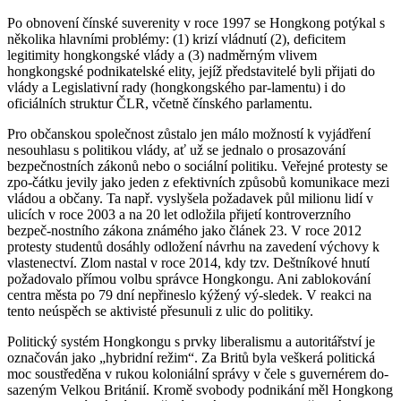
Po obnovení čínské suverenity v roce 1997 se Hongkong potýkal s
několika hlavními problémy: (1) krizí vládnutí (2), deficitem
legitimity hongkongské vlády a (3) nadměrným vlivem
hongkongské podnikatelské elity, jejíž představitelé byli přijati do
vlády a Legislativní rady (hongkongského par-lamentu) i do
oficiálních struktur ČLR, včetně čínského parlamentu.
Pro občanskou společnost zůstalo jen málo možností k vyjádření
nesouhlasu s politikou vlády, ať už se jednalo o prosazování
bezpečnostních zákonů nebo o sociální politiku. Veřejné protesty se
zpo-čátku jevily jako jeden z efektivních způsobů komunikace mezi
vládou a občany. Ta např. vyslyšela požadavek půl milionu lidí v
ulicích v roce 2003 a na 20 let odložila přijetí kontroverzního
bezpeč-nostního zákona známého jako článek 23. V roce 2012
protesty studentů dosáhly odložení návrhu na zavedení výchovy k
vlastenectví. Zlom nastal v roce 2014, kdy tzv. Deštníkové hnutí
požadovalo přímou volbu správce Hongkongu. Ani zablokování
centra města po 79 dní nepřineslo kýžený vý-sledek. V reakci na
tento neúspěch se aktivisté přesunuli z ulic do politiky.
Politický systém Hongkongu s prvky liberalismu a autoritářství je
označován jako „hybridní režim“. Za Britů byla veškerá politická
moc soustředěna v rukou koloniální správy v čele s guvernérem do-
sazeným Velkou Británií. Kromě svobody podnikání měl Hongkong