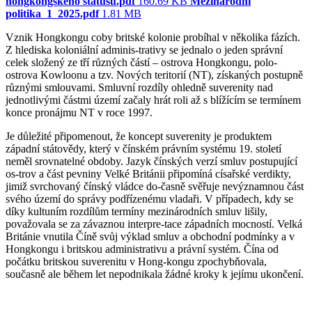
hongkongského statusu.pdf
160.69 KB
Mezinarodni
politika_1_2025.pdf
1.81 MB
Vznik Hongkongu coby britské kolonie probíhal v několika fázích.
Z hlediska koloniální adminis-trativy se jednalo o jeden správní
celek složený ze tří různých částí – ostrova Hongkongu, polo-
ostrova Kowloonu a tzv. Nových teritorií (NT), získaných postupně
různými smlouvami. Smluvní rozdíly ohledně suverenity nad
jednotlivými částmi území začaly hrát roli až s blížícím se termínem
konce pronájmu NT v roce 1997.
Je důležité připomenout, že koncept suverenity je produktem
západní státovědy, který v čínském právním systému 19. století
neměl srovnatelné obdoby. Jazyk čínských verzí smluv postupující
os-trov a část pevniny Velké Británii připomíná císařské verdikty,
jimiž svrchovaný čínský vládce do-časně svěřuje nevýznamnou část
svého území do správy podřízenému vladaři. V případech, kdy se
díky kultuním rozdílům termíny mezinárodních smluv lišily,
považovala se za závaznou interpre-tace západních mocností. Velká
Británie vnutila Číně svůj výklad smluv a obchodní podmínky a v
Hongkongu i britskou administrativu a právní systém. Čína od
počátku britskou suverenitu v Hong-kongu zpochybňovala,
současně ale během let nepodnikala žádné kroky k jejímu ukončení.