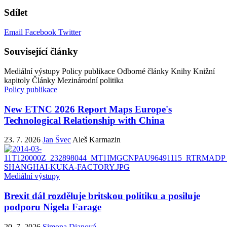
Sdílet
Email
Facebook
Twitter
Související články
Mediální výstupy
Policy publikace
Odborné články
Knihy
Knižní
kapitoly
Články
Mezinárodní politika
Policy publikace
New ETNC 2026 Report Maps Europe's
Technological Relationship with China
23. 7. 2026
Jan Švec
Aleš Karmazin
Mediální výstupy
Brexit dál rozděluje britskou politiku a posiluje
podporu Nigela Farage
20. 7. 2026
Simona Dianová