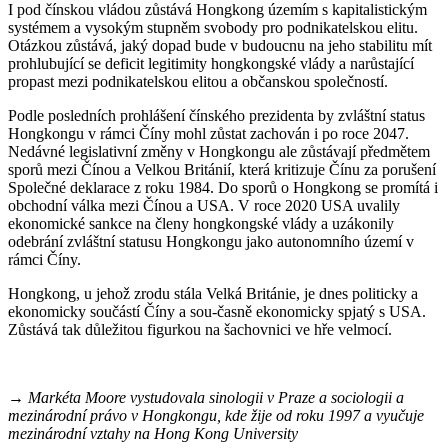
I pod čínskou vládou zůstává Hongkong územím s kapitalistickým
systémem a vysokým stupněm svobody pro podnikatelskou elitu.
Otázkou zůstává, jaký dopad bude v budoucnu na jeho stabilitu mít
prohlubující se deficit legitimity hongkongské vlády a narůstající
propast mezi podnikatelskou elitou a občanskou společností.
Podle posledních prohlášení čínského prezidenta by zvláštní status
Hongkongu v rámci Číny mohl zůstat zachován i po roce 2047.
Nedávné legislativní změny v Hongkongu ale zůstávají předmětem
sporů mezi Čínou a Velkou Británií, která kritizuje Čínu za porušení
Společné deklarace z roku 1984. Do sporů o Hongkong se promítá i
obchodní válka mezi Čínou a USA. V roce 2020 USA uvalily
ekonomické sankce na členy hongkongské vlády a uzákonily
odebrání zvláštní statusu Hongkongu jako autonomního území v
rámci Číny.
Hongkong, u jehož zrodu stála Velká Británie, je dnes politicky a
ekonomicky součástí Číny a sou-časně ekonomicky spjatý s USA.
Zůstává tak důležitou figurkou na šachovnici ve hře velmocí.
→ Markéta Moore vystudovala sinologii v Praze a sociologii a
mezinárodní právo v Hongkongu, kde žije od roku 1997 a vyučuje
mezinárodní vztahy na Hong Kong University