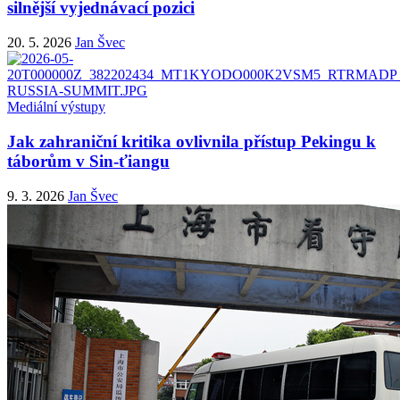
silnější vyjednávací pozici
20. 5. 2026
Jan Švec
Mediální výstupy
Jak zahraniční kritika ovlivnila přístup Pekingu k
táborům v Sin-ťiangu
9. 3. 2026
Jan Švec