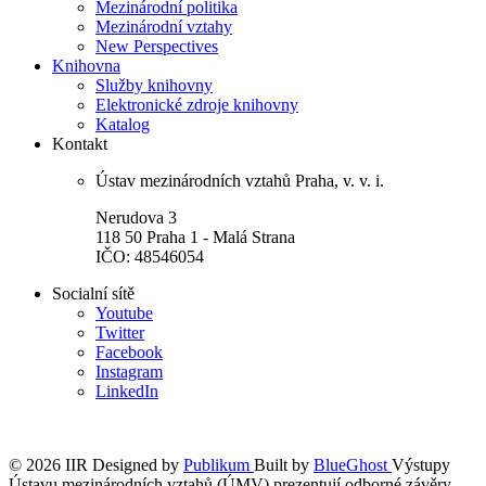
Mezinárodní politika
Mezinárodní vztahy
New Perspectives
Knihovna
Služby knihovny
Elektronické zdroje knihovny
Katalog
Kontakt
Ústav mezinárodních vztahů Praha, v. v. i.
Nerudova 3
118 50 Praha 1 - Malá Strana
IČO: 48546054
Socialní sítě
Youtube
Twitter
Facebook
Instagram
LinkedIn
© 2026 IIR
Designed by
Publikum
Built by
BlueGhost
Výstupy
Ústavu mezinárodních vztahů (ÚMV) prezentují odborné závěry