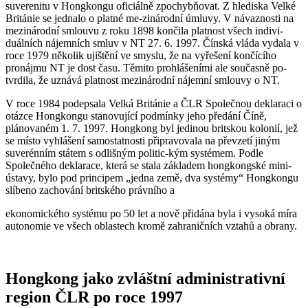
suverenitu v Hongkongu oficiálně zpochybňovat. Z hlediska Velké
Británie se jednalo o platné me-zinárodní úmluvy. V návaznosti na
mezinárodní smlouvu z roku 1898 končila platnost všech indivi-
duálních nájemních smluv v NT 27. 6. 1997. Čínská vláda vydala v
roce 1979 několik ujištění ve smyslu, že na vyřešení končícího
pronájmu NT je dost času. Těmito prohlášeními ale současně po-
tvrdila, že uznává platnost mezinárodní nájemní smlouvy o NT.
V roce 1984 podepsala Velká Británie a ČLR Společnou deklaraci o
otázce Hongkongu stanovující podmínky jeho předání Číně,
plánovaném 1. 7. 1997. Hongkong byl jedinou britskou kolonií, jež
se místo vyhlášení samostatnosti připravovala na převzetí jiným
suverénním státem s odlišným politic-kým systémem. Podle
Společného deklarace, která se stala základem hongkongské mini-
ústavy, bylo pod principem „jedna země, dva systémy“ Hongkongu
slíbeno zachování britského právního a
ekonomického systému po 50 let a nově přidána byla i vysoká míra
autonomie ve všech oblastech kromě zahraničních vztahů a obrany.
Hongkong jako zvláštní administrativní
region ČLR po roce 1997