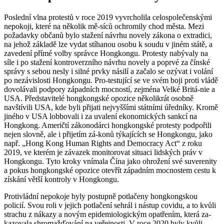
Poslední vlna protestů v roce 2019 vyvrcholila celospolečenskými
nepokoji, které na několik mě-síců ochromily chod města. Mezi
požadavky občanů bylo stažení návrhu novely zákona o extradici,
na jehož základě lze vydat stíhanou osobu k soudu v jiném státě, a
zavedení přímé volby správce Hongkongu. Protesty nabývaly na
síle i po stažení kontroverzního návrhu novely a poprvé za čínské
správy s sebou nesly i silné prvky násilí a začalo se ozývat i volání
po nezávislosti Hongkongu. Pro-testující se ve svém boji proti vládě
dovolávali podpory západních mocností, zejména Velké Britá-nie a
USA. Představitelé hongkongské opozice několikrát osobně
navštívili USA, kde byli přijati nejvyššími státními úředníky. Kromě
jiného v USA lobbovali i za uvalení ekonomických sankcí na
Hongkong. Američtí zákonodárci hongkongské protesty podpořili
nejen slovně, ale i přijetím zá-konů týkajících se Hongkongu, jako
např. „Hong Kong Human Rights and Democracy Act“ z roku
2019, ve kterém je závazek monitorovat situaci lidských práv v
Hongkongu. Tyto kroky vnímala Čína jako ohrožení své suverenity
a pokus hongkongské opozice otevřít západním mocnostem cestu k
získání větší kontroly v Hongkongu.
Protivládní nepokoje byly postupně potlačeny hongkongskou
policií. Svou roli v jejich potlačení sehrál i nástup covidu, a to kvůli
strachu z nákazy a novým epidemiologickým opatřením, která za-
kazovala shromažďování na veřejnosti. V roce 2020 byly kvůli