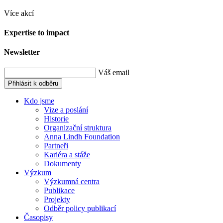
Více akcí
Expertise to impact
Newsletter
Váš email
Přihlásit k odběru
Kdo jsme
Vize a poslání
Historie
Organizační struktura
Anna Lindh Foundation
Partneři
Kariéra a stáže
Dokumenty
Výzkum
Výzkumná centra
Publikace
Projekty
Odběr policy publikací
Časopisy