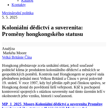
Katalog
Kontakty
Mezinárodní politika
5. 5. 2025
Koloniální dědictví a suverenita:
Proměny hongkongského statusu
Analýza
Markéta Moore
Velká Británie
Čína
Hongkong představuje zcela unikátní oblast, jehož současné
politické klima je produktem koloniálního dědictví a měnících se
geopolitických poměrů. Kontrola nad Hongkongem se poprvé stala
předmětem jednání mezi Velkou Británií a Čínou v první polovině
19. století. V roce 1997, kdy byl předán zpět pod čínskou správu, se
Hongkong dostal do povědomí širší veřejnosti. Klíč k pochopení
kontroverzí spojených s otázkou suverenity nad tímto územím leží v
okolnostech jeho vzniku, historii i současnosti.
MP_1_2025_Moore-Koloniální dědictví a suverenita Proměny