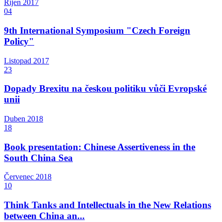
Říjen
2017
04
9th International Symposium "Czech Foreign
Policy"
Listopad
2017
23
Dopady Brexitu na českou politiku vůči Evropské
unii
Duben
2018
18
Book presentation: Chinese Assertiveness in the
South China Sea
Červenec
2018
10
Think Tanks and Intellectuals in the New Relations
between China an...