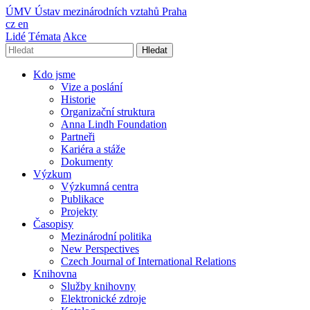
ÚMV
Ústav mezinárodních vztahů Praha
cz
en
Lidé
Témata
Akce
Hledat
Kdo jsme
Vize a poslání
Historie
Organizační struktura
Anna Lindh Foundation
Partneři
Kariéra a stáže
Dokumenty
Výzkum
Výzkumná centra
Publikace
Projekty
Časopisy
Mezinárodní politika
New Perspectives
Czech Journal of International Relations
Knihovna
Služby knihovny
Elektronické zdroje