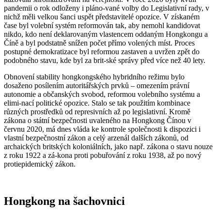
pandemii o rok odloženy i pláno-vané volby do Legislativní rady, v
nichž měli velkou šanci uspět představitelé opozice. V získaném
čase byl volební systém reformován tak, aby nemohl kandidovat
nikdo, kdo není deklarovaným vlastencem oddaným Hongkongu a
Číně a byl podstatně snížen počet přímo volených míst. Proces
postupné demokratizace byl reformou zastaven a uvržen zpět do
podobného stavu, kde byl za brit-ské správy před více než 40 lety.
Obnovení stability hongkongského hybridního režimu bylo
dosaženo posílením autoritářských prvků – omezením právní
autonomie a občanských svobod, reformou volebního systému a
elimi-nací politické opozice. Stalo se tak použitím kombinace
různých prostředků od represivních až po legislativní. Kromě
zákona o státní bezpečnosti uvaleného na Hongkong Čínou v
červnu 2020, má dnes vláda ke kontrole společnosti k dispozici i
vlastní bezpečnostní zákon a celý arzenál dalších zákonů, od
archaických britských koloniálních, jako např. zákona o stavu nouze
z roku 1922 a zá-kona proti pobuřování z roku 1938, až po nový
protiepidemický zákon.
Hongkong na šachovnici