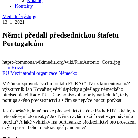
Katalog
Kontakty
Mediální výstupy
13. 1. 2021
Němci předali předsednickou štafetu
Portugalcům
https://commons.wikimedia.org/wiki/File:Antonio_Costa.jpg
Jan Kovář
EU
Mezinárodní organizace
Německo
V článku zpravodajského portálu EURACTIV.cz komentoval náš
výzkumník Jan Kovář největší úspěchy a přešlapy německého
předsednictví Rady EU. Také popisoval priority následníků, tedy
portugalského předsednictví a s čím se nejvíce budou potýkat.
Jak úspěšné bylo německé předsednictví v čele Rady EU? Jaké byly
jeho stěžejní okamžiky? Jak Němci zvládli kočírovat vyjednávání o
brexitu? A jaké vyhlídky má portugalské předsednictví pro prosazení
svých priorit během pokračující pandemie?