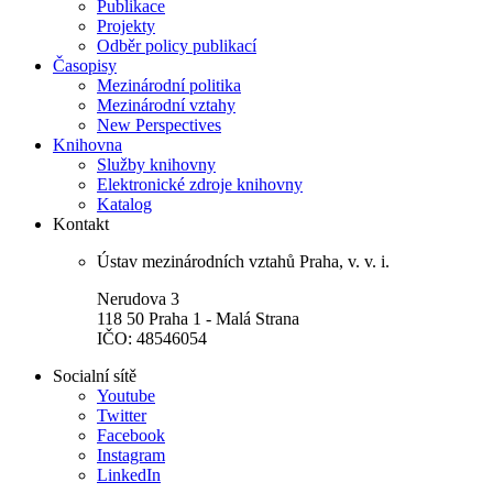
Publikace
Projekty
Odběr policy publikací
Časopisy
Mezinárodní politika
Mezinárodní vztahy
New Perspectives
Knihovna
Služby knihovny
Elektronické zdroje knihovny
Katalog
Kontakt
Ústav mezinárodních vztahů Praha, v. v. i.
Nerudova 3
118 50 Praha 1 - Malá Strana
IČO: 48546054
Socialní sítě
Youtube
Twitter
Facebook
Instagram
LinkedIn