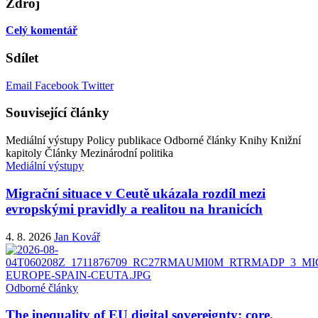
Zdroj
Celý komentář
Sdílet
Email
Facebook
Twitter
Související články
Mediální výstupy
Policy publikace
Odborné články
Knihy
Knižní
kapitoly
Články
Mezinárodní politika
Mediální výstupy
Migrační situace v Ceutě ukázala rozdíl mezi
evropskými pravidly a realitou na hranicích
4. 8. 2026
Jan Kovář
Odborné články
The inequality of EU digital sovereignty: core,