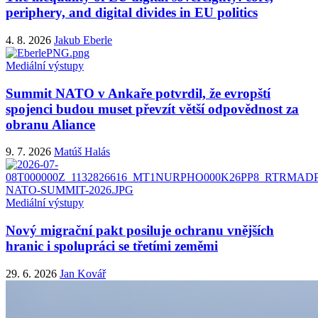
periphery, and digital divides in EU politics
4. 8. 2026
Jakub Eberle
Mediální výstupy
Summit NATO v Ankaře potvrdil, že evropští
spojenci budou muset převzít větší odpovědnost za
obranu Aliance
9. 7. 2026
Matúš Halás
Mediální výstupy
Nový migrační pakt posiluje ochranu vnějších
hranic i spolupráci se třetími zeměmi
29. 6. 2026
Jan Kovář