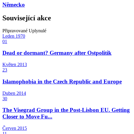
Německo
Související akce
Připravované
Uplynulé
Leden
1970
01
Dead or dormant? Germany after Ostpolitik
Květen
2013
23
Islamophobia in the Czech Republic and Europe
Duben
2014
30
The Visegrad Group in the Post-Lisbon EU. Getting
Closer to Move Fu...
Červen
2015
11