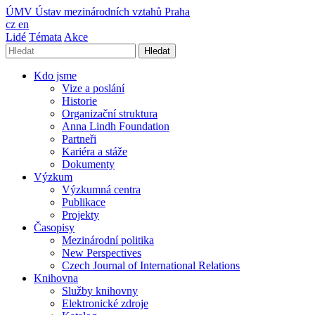
ÚMV
Ústav mezinárodních vztahů Praha
cz
en
Lidé
Témata
Akce
Hledat
Kdo jsme
Vize a poslání
Historie
Organizační struktura
Anna Lindh Foundation
Partneři
Kariéra a stáže
Dokumenty
Výzkum
Výzkumná centra
Publikace
Projekty
Časopisy
Mezinárodní politika
New Perspectives
Czech Journal of International Relations
Knihovna
Služby knihovny
Elektronické zdroje