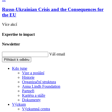
Russo-Ukrainian Crisis and the Consequences for
the EU
Více akcí
Expertise to impact
Newsletter
Váš email
Přihlásit k odběru
Kdo jsme
Vize a poslání
Historie
Organizační struktura
Anna Lindh Foundation
Partneři
Kariéra a stáže
Dokumenty
Výzkum
Výzkumná centra