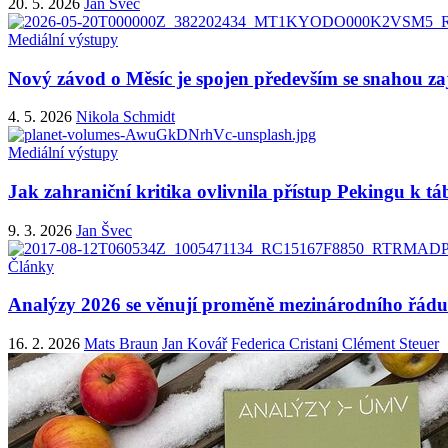
20. 5. 2026
Jan Švec
Mediální výstupy
Nový závod o Měsíc je spojen především se snahou zaj
4. 5. 2026
Nikola Schmidt
Mediální výstupy
Jak zahraniční kritika ovlivnila přístup Pekingu k t
9. 3. 2026
Jan Švec
Články
Analýzy 2026 se věnují proměně mezinárodního řádu
16. 2. 2026
Mats Braun
Jan Kovář
Federica Cristani
Clément Steuer