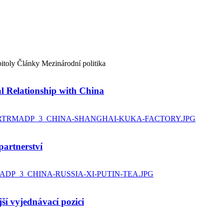
itoly
Články
Mezinárodní politika
 Relationship with China
partnerství
ší vyjednávací pozici