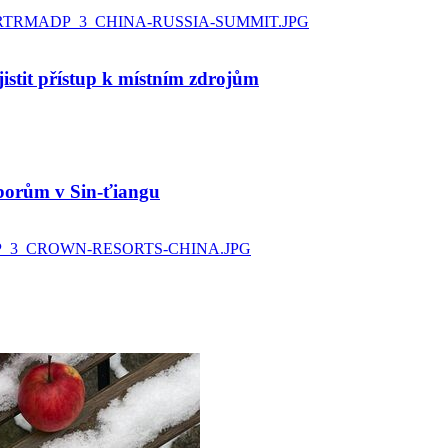
istit přístup k místním zdrojům
áborům v Sin-ťiangu