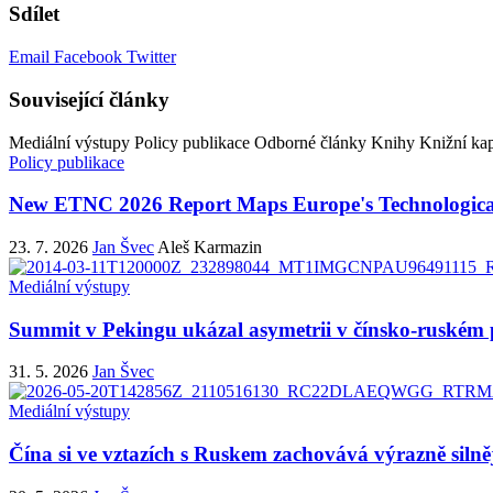
Sdílet
Email
Facebook
Twitter
Související články
Mediální výstupy
Policy publikace
Odborné články
Knihy
Knižní kap
Policy publikace
New ETNC 2026 Report Maps Europe's Technological
23. 7. 2026
Jan Švec
Aleš Karmazin
Mediální výstupy
Summit v Pekingu ukázal asymetrii v čínsko-ruském 
31. 5. 2026
Jan Švec
Mediální výstupy
Čína si ve vztazích s Ruskem zachovává výrazně silněj