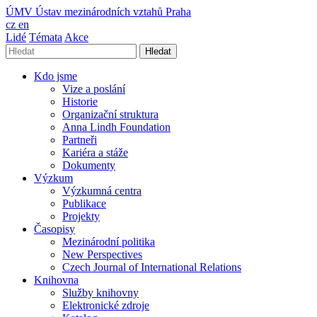
ÚMV
Ústav mezinárodních vztahů Praha
cz
en
Lidé
Témata
Akce
Hledat
Kdo jsme
Vize a poslání
Historie
Organizační struktura
Anna Lindh Foundation
Partneři
Kariéra a stáže
Dokumenty
Výzkum
Výzkumná centra
Publikace
Projekty
Časopisy
Mezinárodní politika
New Perspectives
Czech Journal of International Relations
Knihovna
Služby knihovny
Elektronické zdroje