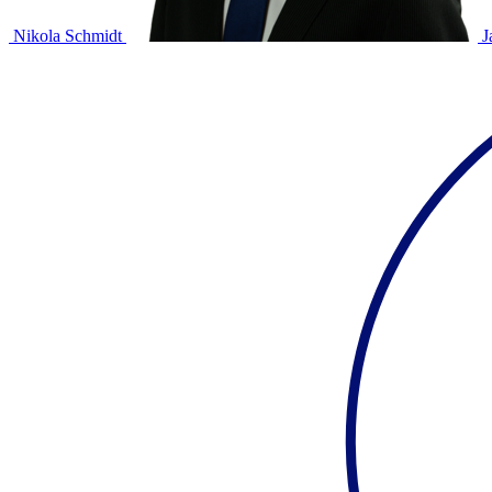
Nikola Schmidt
J