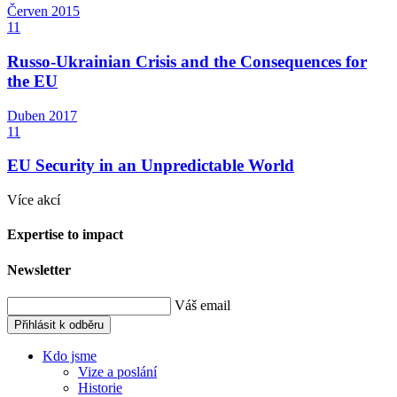
Červen
2015
11
Russo-Ukrainian Crisis and the Consequences for
the EU
Duben
2017
11
EU Security in an Unpredictable World
Více akcí
Expertise to impact
Newsletter
Váš email
Přihlásit k odběru
Kdo jsme
Vize a poslání
Historie