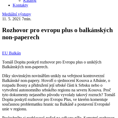
Katalog
Kontakty
Mediální výstupy
11. 5. 2021
7min.
Rozhovor pro evropu plus o balkánských
non-paperech
EU
Balkán
Tomáš Dopita poskytl rozhovor pro Evropu plus o uniklých
Balkánských non-paperech.
Díky slovinským novinářům unikly na veřejnost kontroverzní
Balkánské non-papery. Hovoří o sjednocení Kosova a Albánie, o
rozpadu Bosny a přidružení její srbské části k Srbsku nebo o
vytvoření autonomního srbského regionu na severu Kosova. Proč
tyto dokumenty nejasného původu vyvolaly takový rozruch? Tomáš
Dopita poskytl rozhovor pro Evropu Plus, ve kterém komentuje
současnou problematiku hranic na Balkáně a postavení Evropské
unie v regionu.
Poslechněte si rozhlasový pořad na odkazu níže. Samotný rozhovor