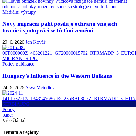
Mediální výstupy
Nový migrační pakt posiluje ochranu vnějších
hranic i spolupráci se třetími zeměmi
29. 6. 2026
Jan Kovář
Policy publikace
Hungary’s Influence in the Western Balkans
24. 6. 2026
Asya Metodieva
Policy
paper
Více článků
Témata a regiony