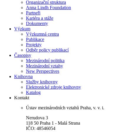
Organizační struktura
Anna Lindh Foundation
Partneři
Kariéra a stáže
Dokumenty
Výzkum
Výzkumná centra
Publikace
Projekty
Odběr policy publikací
Časopisy
Mezinárodní politika
Mezinárodní vztahy
New Perspectives
Knihovna
Služby knihovny
Elektronické zdroje knihovny
Katalog
Kontakt
Ústav mezinárodních vztahů Praha, v. v. i.
Nerudova 3
118 50 Praha 1 - Malá Strana
IČO: 48546054