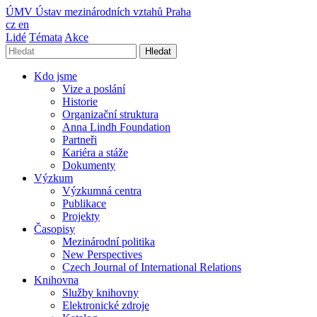
ÚMV
Ústav mezinárodních vztahů Praha
cz
en
Lidé
Témata
Akce
Hledat
Kdo jsme
Vize a poslání
Historie
Organizační struktura
Anna Lindh Foundation
Partneři
Kariéra a stáže
Dokumenty
Výzkum
Výzkumná centra
Publikace
Projekty
Časopisy
Mezinárodní politika
New Perspectives
Czech Journal of International Relations
Knihovna
Služby knihovny
Elektronické zdroje