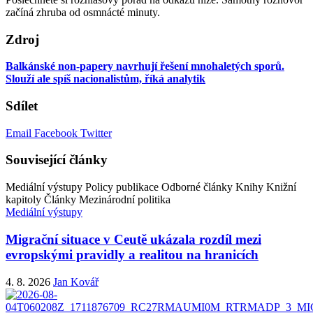
začíná zhruba od osmnácté minuty.
Zdroj
Balkánské non-papery navrhují řešení mnohaletých sporů.
Slouží ale spíš nacionalistům, říká analytik
Sdílet
Email
Facebook
Twitter
Související články
Mediální výstupy
Policy publikace
Odborné články
Knihy
Knižní
kapitoly
Články
Mezinárodní politika
Mediální výstupy
Migrační situace v Ceutě ukázala rozdíl mezi
evropskými pravidly a realitou na hranicích
4. 8. 2026
Jan Kovář