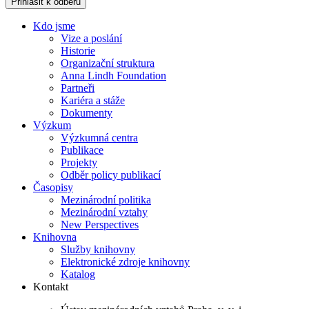
Přihlásit k odběru
Kdo jsme
Vize a poslání
Historie
Organizační struktura
Anna Lindh Foundation
Partneři
Kariéra a stáže
Dokumenty
Výzkum
Výzkumná centra
Publikace
Projekty
Odběr policy publikací
Časopisy
Mezinárodní politika
Mezinárodní vztahy
New Perspectives
Knihovna
Služby knihovny
Elektronické zdroje knihovny
Katalog
Kontakt