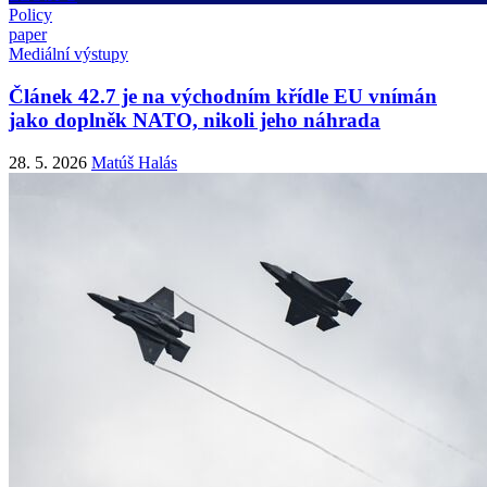
Policy
paper
Mediální výstupy
Článek 42.7 je na východním křídle EU vnímán
jako doplněk NATO, nikoli jeho náhrada
28. 5. 2026
Matúš Halás