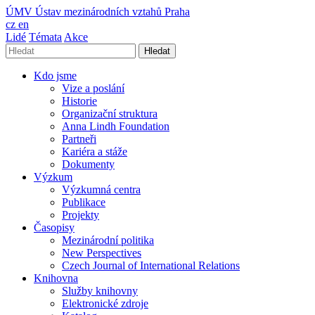
ÚMV
Ústav mezinárodních vztahů Praha
cz
en
Lidé
Témata
Akce
Hledat
Kdo jsme
Vize a poslání
Historie
Organizační struktura
Anna Lindh Foundation
Partneři
Kariéra a stáže
Dokumenty
Výzkum
Výzkumná centra
Publikace
Projekty
Časopisy
Mezinárodní politika
New Perspectives
Czech Journal of International Relations
Knihovna
Služby knihovny
Elektronické zdroje