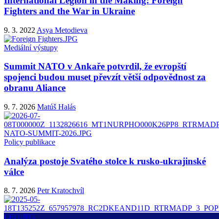
International Legion in the Making: Foreign
Fighters and the War in Ukraine
9. 3. 2022
Asya Metodieva
Mediální výstupy
Summit NATO v Ankaře potvrdil, že evropští
spojenci budou muset převzít větší odpovědnost za
obranu Aliance
9. 7. 2026
Matúš Halás
Policy publikace
Analýza postoje Svatého stolce k rusko-ukrajinské
válce
8. 7. 2026
Petr Kratochvíl