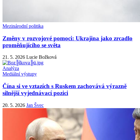
Mezinárodní politika
Změny v rozvojové pomoci: Ukrajina jako zrcadlo
proměňujícího se světa
21. 5. 2026
Lucie Božková
Analýza
Mediální výstupy
Čína si ve vztazích s Ruskem zachovává výrazně
silnější vyjednávací pozici
20. 5. 2026
Jan Švec