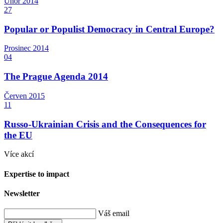
Únor
2014
27
Popular or Populist Democracy in Central Europe?
Prosinec
2014
04
The Prague Agenda 2014
Červen
2015
11
Russo-Ukrainian Crisis and the Consequences for
the EU
Více akcí
Expertise to impact
Newsletter
Váš email