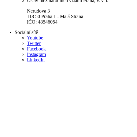
Ústav mezinárodních vztahů Praha, v. v. i.
Nerudova 3
118 50 Praha 1 - Malá Strana
IČO: 48546054
Socialní sítě
Youtube
Twitter
Facebook
Instagram
LinkedIn