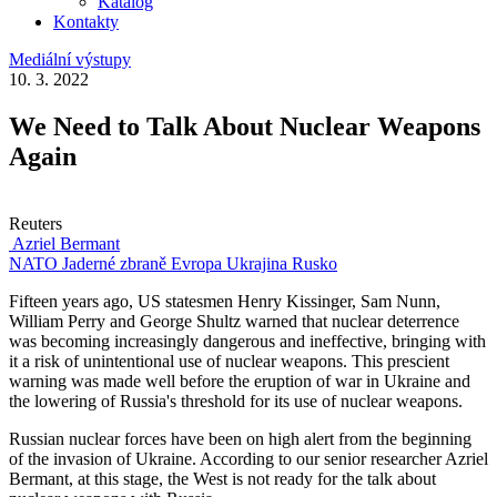
Katalog
Kontakty
Mediální výstupy
10. 3. 2022
We Need to Talk About Nuclear Weapons
Again
Reuters
Azriel Bermant
NATO
Jaderné zbraně
Evropa
Ukrajina
Rusko
Fifteen years ago, US statesmen Henry Kissinger, Sam Nunn,
William Perry and George Shultz warned that nuclear deterrence
was becoming increasingly dangerous and ineffective, bringing with
it a risk of unintentional use of nuclear weapons. This prescient
warning was made well before the eruption of war in Ukraine and
the lowering of Russia's threshold for its use of nuclear weapons.
Russian nuclear forces have been on high alert from the beginning
of the invasion of Ukraine. According to our senior researcher Azriel
Bermant, at this stage, the West is not ready for the talk about