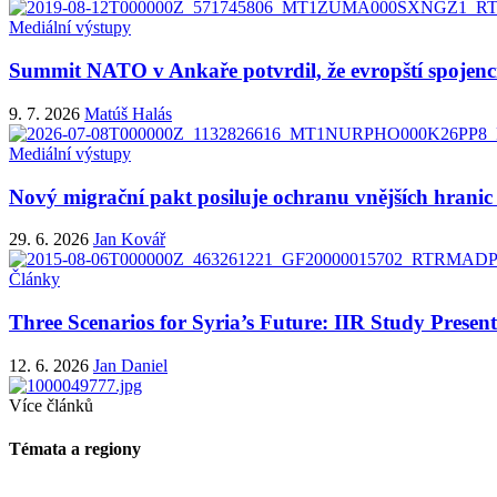
Mediální výstupy
Summit NATO v Ankaře potvrdil, že evropští spojenci
9. 7. 2026
Matúš Halás
Mediální výstupy
Nový migrační pakt posiluje ochranu vnějších hranic 
29. 6. 2026
Jan Kovář
Články
Three Scenarios for Syria’s Future: IIR Study Presen
12. 6. 2026
Jan Daniel
Více článků
Témata a regiony