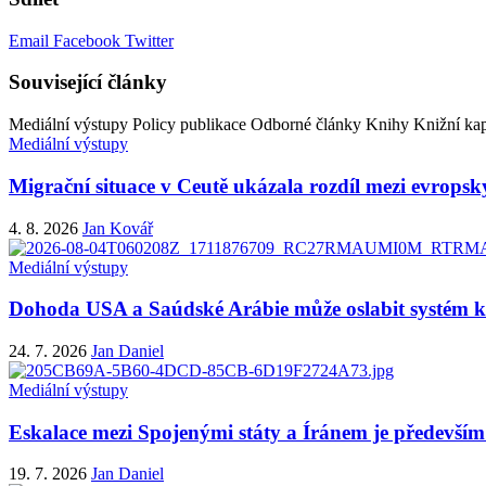
Email
Facebook
Twitter
Související články
Mediální výstupy
Policy publikace
Odborné články
Knihy
Knižní kap
Mediální výstupy
Migrační situace v Ceutě ukázala rozdíl mezi evropsk
4. 8. 2026
Jan Kovář
Mediální výstupy
Dohoda USA a Saúdské Arábie může oslabit systém ko
24. 7. 2026
Jan Daniel
Mediální výstupy
Eskalace mezi Spojenými státy a Íránem je především 
19. 7. 2026
Jan Daniel