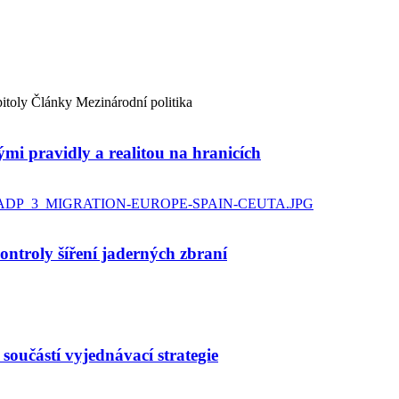
itoly
Články
Mezinárodní politika
ými pravidly a realitou na hranicích
ntroly šíření jaderných zbraní
součástí vyjednávací strategie