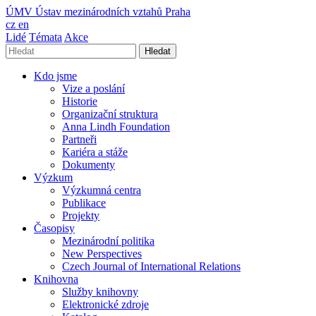
ÚMV
Ústav mezinárodních vztahů Praha
cz
en
Lidé
Témata
Akce
Hledat
Kdo jsme
Vize a poslání
Historie
Organizační struktura
Anna Lindh Foundation
Partneři
Kariéra a stáže
Dokumenty
Výzkum
Výzkumná centra
Publikace
Projekty
Časopisy
Mezinárodní politika
New Perspectives
Czech Journal of International Relations
Knihovna
Služby knihovny
Elektronické zdroje