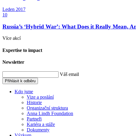
Leden
2017
10
Russia’s ‘Hybrid War’: What Does it Really Mean, A
Více akcí
Expertise to impact
Newsletter
Váš email
Přihlásit k odběru
Kdo jsme
Vize a poslání
Historie
Organizační struktura
Anna Lindh Foundation
Partneři
Kariéra a stáže
Dokumenty
Výzkum