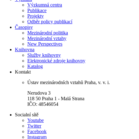
Výzkumná centra
Publikace
Projekty
Odběr policy publikací
Časopisy
Mezinárodní politika
Mezinárodní vztahy
New Perspectives
Knihovna
Služby knihovny
Elektronické zdroje knihovny
Katalog
Kontakt
Ústav mezinárodních vztahů Praha, v. v. i.
Nerudova 3
118 50 Praha 1 - Malá Strana
IČO: 48546054
Socialní sítě
Youtube
Twitter
Facebook
Instagram