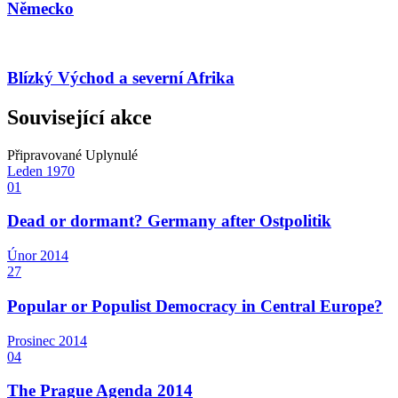
Německo
Blízký Východ a severní Afrika
Související akce
Připravované
Uplynulé
Leden
1970
01
Dead or dormant? Germany after Ostpolitik
Únor
2014
27
Popular or Populist Democracy in Central Europe?
Prosinec
2014
04
The Prague Agenda 2014