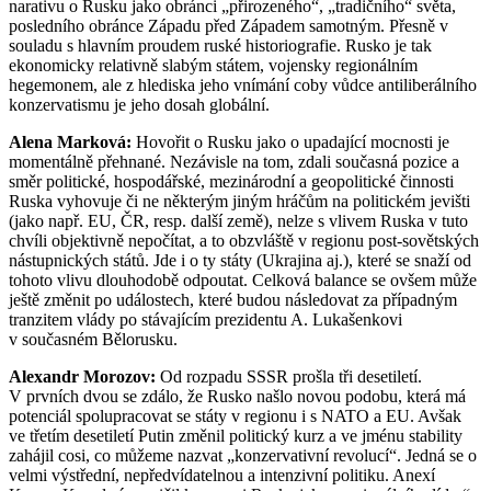
narativu o Rusku jako obránci „přirozeného“, „tradičního“ světa,
posledního obránce Západu před Západem samotným. Přesně v
souladu s hlavním proudem ruské historiografie. Rusko je tak
ekonomicky relativně slabým státem, vojensky regionálním
hegemonem, ale z hlediska jeho vnímání coby vůdce antiliberálního
konzervatismu je jeho dosah globální.
Alena Marková:
Hovořit o Rusku jako o upadající mocnosti je
momentálně přehnané. Nezávisle na tom, zdali současná pozice a
směr politické, hospodářské, mezinárodní a geopolitické činnosti
Ruska vyhovuje či ne některým jiným hráčům na politickém jevišti
(jako např. EU, ČR, resp. další země), nelze s vlivem Ruska v tuto
chvíli objektivně nepočítat, a to obzvláště v regionu post-sovětských
nástupnických států. Jde i o ty státy (Ukrajina aj.), které se snaží od
tohoto vlivu dlouhodobě odpoutat. Celková balance se ovšem může
ještě změnit po událostech, které budou následovat za případným
tranzitem vlády po stávajícím prezidentu A. Lukašenkovi
v současném Bělorusku.
Alexandr Morozov:
Od rozpadu SSSR prošla tři desetiletí.
V prvních dvou se zdálo, že Rusko našlo novou podobu, která má
potenciál spolupracovat se státy v regionu i s NATO a EU. Avšak
ve třetím desetiletí Putin změnil politický kurz a ve jménu stability
zahájil cosi, co můžeme nazvat „konzervativní revolucí“. Jedná se o
velmi výstřední, nepředvídatelnou a intenzivní politiku. Anexí