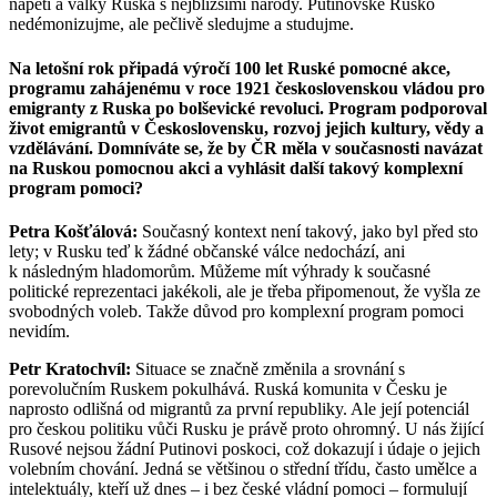
napětí a války Ruska s nejbližšími národy. Putinovské Rusko
nedémonizujme, ale pečlivě sledujme a studujme.
Na letošní rok připadá výročí 100 let Ruské pomocné akce,
programu zahájenému v roce 1921 československou vládou pro
emigranty z Ruska po bolševické revoluci. Program podporoval
život emigrantů v Československu, rozvoj jejich kultury, vědy a
vzdělávání. Domníváte se, že by ČR měla v současnosti navázat
na Ruskou pomocnou akci a vyhlásit další takový komplexní
program pomoci?
Petra Košťálová:
Současný kontext není takový, jako byl před sto
lety; v Rusku teď k žádné občanské válce nedochází, ani
k následným hladomorům. Můžeme mít výhrady k současné
politické reprezentaci jakékoli, ale je třeba připomenout, že vyšla ze
svobodných voleb. Takže důvod pro komplexní program pomoci
nevidím.
Petr Kratochvíl:
Situace se značně změnila a srovnání s
porevolučním Ruskem pokulhává. Ruská komunita v Česku je
naprosto odlišná od migrantů za první republiky. Ale její potenciál
pro českou politiku vůči Rusku je právě proto ohromný. U nás žijící
Rusové nejsou žádní Putinovi poskoci, což dokazují i údaje o jejich
volebním chování. Jedná se většinou o střední třídu, často umělce a
intelektuály, kteří už dnes – i bez české vládní pomoci – formulují