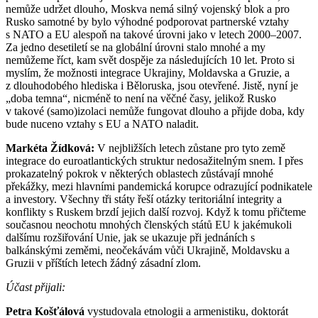
nemůže udržet dlouho, Moskva nemá silný vojenský blok a pro
Rusko samotné by bylo výhodné podporovat partnerské vztahy
s NATO a EU alespoň na takové úrovni jako v letech 2000–2007.
Za jedno desetiletí se na globální úrovni stalo mnohé a my
nemůžeme říct, kam svět dospěje za následujících 10 let. Proto si
myslím, že možnosti integrace Ukrajiny, Moldavska a Gruzie, a
z dlouhodobého hlediska i Běloruska, jsou otevřené. Jistě, nyní je
„doba temna“, nicméně to není na věčné časy, jelikož Rusko
v takové (samo)izolaci nemůže fungovat dlouho a přijde doba, kdy
bude nuceno vztahy s EU a NATO naladit.
Markéta Žídková:
V nejbližších letech zůstane pro tyto země
integrace do euroatlantických struktur nedosažitelným snem. I přes
prokazatelný pokrok v některých oblastech zůstávají mnohé
překážky, mezi hlavními pandemická korupce odrazující podnikatele
a investory. Všechny tři státy řeší otázky teritoriální integrity a
konflikty s Ruskem brzdí jejich další rozvoj. Když k tomu přičteme
současnou neochotu mnohých členských států EU k jakémukoli
dalšímu rozšiřování Unie, jak se ukazuje při jednáních s
balkánskými zeměmi, neočekávám vůči Ukrajině, Moldavsku a
Gruzii v příštích letech žádný zásadní zlom.
Účast přijali:
Petra Košťálová
vystudovala etnologii a armenistiku, doktorát