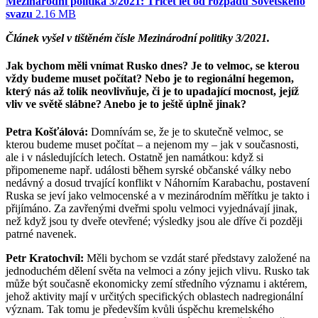
Mezinárodní politika 3/2021: Třicet let od rozpadu Sovětského
svazu
2.16 MB
Článek vyšel v tištěném čísle Mezinárodní politiky 3/2021.
Jak bychom měli vnímat Rusko dnes? Je to velmoc, se kterou
vždy budeme muset počítat? Nebo je to regionální hegemon,
který nás až tolik neovlivňuje, či je to upadající mocnost, jejíž
vliv ve světě slábne? Anebo je to ještě úplně jinak?
Petra Košťálová:
Domnívám se, že je to skutečně velmoc, se
kterou budeme muset počítat – a nejenom my – jak v současnosti,
ale i v následujících letech. Ostatně jen namátkou: když si
připomeneme např. události během syrské občanské války nebo
nedávný a dosud trvající konflikt v Náhorním Karabachu, postavení
Ruska se jeví jako velmocenské a v mezinárodním měřítku je takto i
přijímáno. Za zavřenými dveřmi spolu velmoci vyjednávají jinak,
než když jsou ty dveře otevřené; výsledky jsou ale dříve či později
patrné navenek.
Petr Kratochvíl:
Měli bychom se vzdát staré představy založené na
jednoduchém dělení světa na velmoci a zóny jejich vlivu. Rusko tak
může být současně ekonomicky zemí středního významu i aktérem,
jehož aktivity mají v určitých specifických oblastech nadregionální
význam. Tak tomu je především kvůli úspěchu kremelského