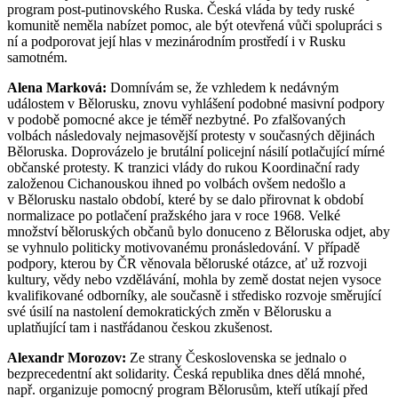
program post-putinovského Ruska. Česká vláda by tedy ruské
komunitě neměla nabízet pomoc, ale být otevřená vůči spolupráci s
ní a podporovat její hlas v mezinárodním prostředí i v Rusku
samotném.
Alena Marková:
Domnívám se, že vzhledem k nedávným
událostem v Bělorusku, znovu vyhlášení podobné masivní podpory
v podobě pomocné akce je téměř nezbytné. Po zfalšovaných
volbách následovaly nejmasovější protesty v současných dějinách
Běloruska. Doprovázelo je brutální policejní násilí potlačující mírné
občanské protesty. K tranzici vlády do rukou Koordinační rady
založenou Cichanouskou ihned po volbách ovšem nedošlo a
v Bělorusku nastalo období, které by se dalo přirovnat k období
normalizace po potlačení pražského jara v roce 1968. Velké
množství běloruských občanů bylo donuceno z Běloruska odjet, aby
se vyhnulo politicky motivovanému pronásledování. V případě
podpory, kterou by ČR věnovala běloruské otázce, ať už rozvoji
kultury, vědy nebo vzdělávání, mohla by země dostat nejen vysoce
kvalifikované odborníky, ale současně i středisko rozvoje směrující
své úsilí na nastolení demokratických změn v Bělorusku a
uplatňující tam i nastřádanou českou zkušenost.
Alexandr Morozov:
Ze strany Československa se jednalo o
bezprecedentní akt solidarity. Česká republika dnes dělá mnohé,
např. organizuje pomocný program Bělorusům, kteří utíkají před