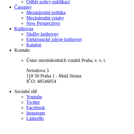
Odběr policy publikací
Časopisy
Mezinárodní politika
Mezinárodní vztahy
New Perspectives
Knihovna
Služby knihovny
Elektronické zdroje knihovny
Katalog
Kontakt
Ústav mezinárodních vztahů Praha, v. v. i.
Nerudova 3
118 50 Praha 1 - Malá Strana
IČO: 48546054
Socialní sítě
Youtube
Twitter
Facebook
Instagram
LinkedIn