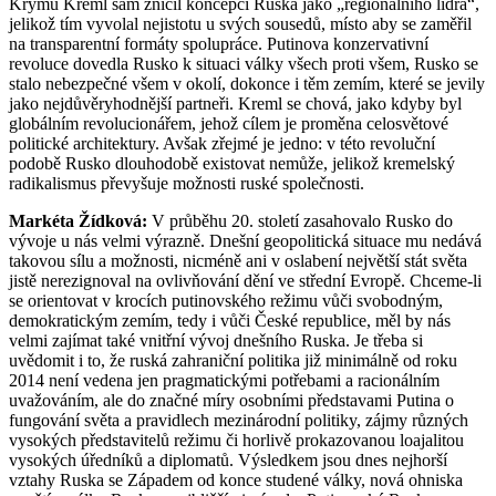
Krymu Kreml sám zničil koncepci Ruska jako „regionálního lídra“,
jelikož tím vyvolal nejistotu u svých sousedů, místo aby se zaměřil
na transparentní formáty spolupráce. Putinova konzervativní
revoluce dovedla Rusko k situaci války všech proti všem, Rusko se
stalo nebezpečné všem v okolí, dokonce i těm zemím, které se jevily
jako nejdůvěryhodnější partneři. Kreml se chová, jako kdyby byl
globálním revolucionářem, jehož cílem je proměna celosvětové
politické architektury. Avšak zřejmé je jedno: v této revoluční
podobě Rusko dlouhodobě existovat nemůže, jelikož kremelský
radikalismus převyšuje možnosti ruské společnosti.
Markéta Žídková:
V průběhu 20. století zasahovalo Rusko do
vývoje u nás velmi výrazně. Dnešní geopolitická situace mu nedává
takovou sílu a možnosti, nicméně ani v oslabení největší stát světa
jistě nerezignoval na ovlivňování dění ve střední Evropě. Chceme-li
se orientovat v krocích putinovského režimu vůči svobodným,
demokratickým zemím, tedy i vůči České republice, měl by nás
velmi zajímat také vnitřní vývoj dnešního Ruska. Je třeba si
uvědomit i to, že ruská zahraniční politika již minimálně od roku
2014 není vedena jen pragmatickými potřebami a racionálním
uvažováním, ale do značné míry osobními představami Putina o
fungování světa a pravidlech mezinárodní politiky, zájmy různých
vysokých představitelů režimu či horlivě prokazovanou loajalitou
vysokých úředníků a diplomatů. Výsledkem jsou dnes nejhorší
vztahy Ruska se Západem od konce studené války, nová ohniska