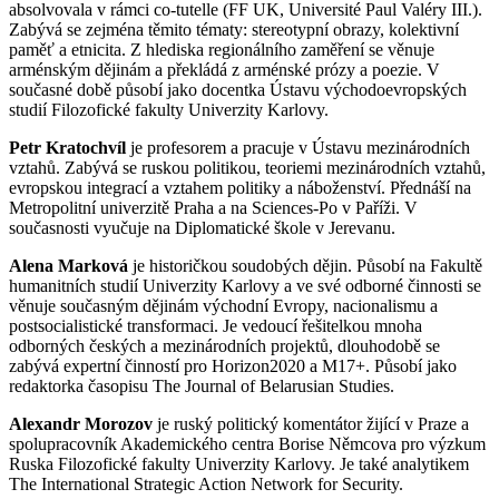
absolvovala v rámci co-tutelle (FF UK, Université Paul Valéry III.).
Zabývá se zejména těmito tématy: stereotypní obrazy, kolektivní
paměť a etnicita. Z hlediska regionálního zaměření se věnuje
arménským dějinám a překládá z arménské prózy a poezie. V
současné době působí jako docentka Ústavu východoevropských
studií Filozofické fakulty Univerzity Karlovy.
Petr Kratochvíl
je profesorem a pracuje v Ústavu mezinárodních
vztahů. Zabývá se ruskou politikou, teoriemi mezinárodních vztahů,
evropskou integrací a vztahem politiky a náboženství. Přednáší na
Metropolitní univerzitě Praha a na Sciences-Po v Paříži. V
současnosti vyučuje na Diplomatické škole v Jerevanu.
Alena Marková
je historičkou soudobých dějin. Působí na Fakultě
humanitních studií Univerzity Karlovy a ve své odborné činnosti se
věnuje současným dějinám východní Evropy, nacionalismu a
postsocialistické transformaci. Je vedoucí řešitelkou mnoha
odborných českých a mezinárodních projektů, dlouhodobě se
zabývá expertní činností pro Horizon2020 a M17+. Působí jako
redaktorka časopisu The Journal of Belarusian Studies.
Alexandr Morozov
je ruský politický komentátor žijící v Praze a
spolupracovník Akademického centra Borise Němcova pro výzkum
Ruska Filozofické fakulty Univerzity Karlovy. Je také analytikem
The International Strategic Action Network for Security.