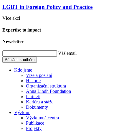
LGBT in Foreign Policy and Practice
Více akcí
Expertise to impact
Newsletter
Váš email
Přihlásit k odběru
Kdo jsme
Vize a poslání
Historie
Organizační struktura
Anna Lindh Foundation
Partneři
Kariéra a stáže
Dokumenty
Výzkum
Výzkumná centra
Publikace
Projekty