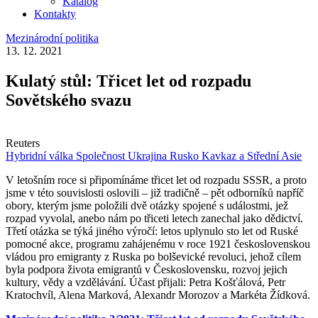
Katalog
Kontakty
Mezinárodní politika
13. 12. 2021
Kulatý stůl: Třicet let od rozpadu
Sovětského svazu
Reuters
Hybridní válka
Společnost
Ukrajina
Rusko
Kavkaz a Střední Asie
V letošním roce si připomínáme třicet let od rozpadu SSSR, a proto
jsme v této souvislosti oslovili – již tradičně – pět odborníků napříč
obory, kterým jsme položili dvě otázky spojené s událostmi, jež
rozpad vyvolal, anebo nám po třiceti letech zanechal jako dědictví.
Třetí otázka se týká jiného výročí: letos uplynulo sto let od Ruské
pomocné akce, programu zahájenému v roce 1921 československou
vládou pro emigranty z Ruska po bolševické revoluci, jehož cílem
byla podpora života emigrantů v Československu, rozvoj jejich
kultury, vědy a vzdělávání. Účast přijali: Petra Košťálová, Petr
Kratochvíl, Alena Marková, Alexandr Morozov a Markéta Žídková.