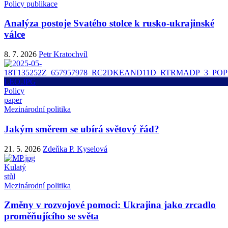
Policy publikace
Analýza postoje Svatého stolce k rusko-ukrajinské
válce
8. 7. 2026
Petr Kratochvíl
Policy
paper
Mezinárodní politika
Jakým směrem se ubírá světový řád?
21. 5. 2026
Zdeňka P. Kyselová
Kulatý
stůl
Mezinárodní politika
Změny v rozvojové pomoci: Ukrajina jako zrcadlo
proměňujícího se světa