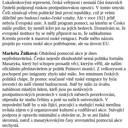
Lukašenkovými represemi, česká veřejnost i nemalá část ústavních
činitelů podporují ruskou protiputinovskou opozici. V tomto smyslu
Češi zůstávají věrni politické linii první republiky, což je velmi
důležité pro budoucí rusko-české vztahy. Ale v roce 1921 ještě
nebyla Evropská unie. A tudíž program pomoci, na kterém se Česko
může podílet, by neměl ležet jen na jejích bedrech. Domnívám se, že
evropské instituce by se měly připravit na to, že radikalismus
Kremlu povede k masivní ruské emigraci. Podle mého názoru
projekt po vzoru ruské akce potřebujeme, ale na úrovni EU.
Markéta Žídková:
Obdobná pomocná akce je dnes
nepředstavitelná. Česko nejenže dlouhodobě nemá politika formátu
Masaryka, který byl schopen prosadit věci, kterým věřil, ale naším
oficiálním představitelem je politik Putinovi stranící. Z velkorysosti a
pochopení pro imigranty zbylo také málo. Jen minimum českých
politiků chápe, že pomoc současné vlně ruské emigrace by byla
investicí do naší vlastní budoucnosti. Jistě by stálo za úvahu
nabídnout mladým lidem, kteří jsou po nedávných
protiputinovských protestech v ruských městech perzekvováni,
stipendia ke studiu češtiny a poté na našich univerzitách. V
neposlední řadě by u nás žijící, pracující a studující ruská menšina
uvítala zájem o jí organizované kulturní a vzdělávací akce. Stávající
podpora je opravdu minimální a obávám se, že se ani žádná
skromná, natož s masarykovskými časy srovnatelná pomocná akce
nechystá.