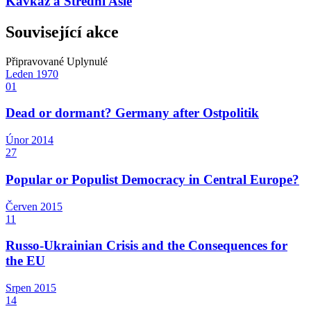
Kavkaz a Střední Asie
Související akce
Připravované
Uplynulé
Leden
1970
01
Dead or dormant? Germany after Ostpolitik
Únor
2014
27
Popular or Populist Democracy in Central Europe?
Červen
2015
11
Russo-Ukrainian Crisis and the Consequences for
the EU
Srpen
2015
14