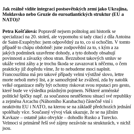
Jak reálně vidíte integraci postsovětských zemí jako Ukrajina,
Moldavsko nebo Gruzie do euroatlantických struktur (EU a
NATO)?
Petra Košťálová:
Popravdě nejsem politolog ani historik se
specializací na 20. století, ale vypomohu si tady citací z díla Antoina
de Saint-Exupéryho: jsem odpovědný za to, co si ochočím. V tomto
případě to chápu obdobně: jsme zodpovědní za to, s kým a za
jakých podmínek uzavřeme dohody, a tyto dohody obsahují
povinnosti a závazky obou stran. Bezzubost takových smluv se
ukáže velmi záhy a je trochu škoda se zavazovat k něčemu, o čem
prakticky již dopředu víme, že to nebudeme moci naplnit.
Francouzština má pro takové případy velmi výstižné slovo, lettre
morte neboli mrtvý list, a je samozřejmě ke zvážení, zda by natolik
velké organizace měly být ochotny riskovat svou reputaci pro gesto,
které bude ve výsledku prázdným pojmem. Některé arménské
politické špičky např. za současnou neutěšenou situací své republiky
a zejména Arcachu (Náhorního Karabachu) částečně viní i
neaktivitu EU i NATO, na kterou se na základě předchozích jednání
spoléhaly více. Současný vývoj však ukazuje, že se na jižním
Kavkaze – ostatně jako obvykle – dohodlo Rusko a Turecko.
Velmoci si primárně řeší své zájmy nezávisle na strukturách, v nichž
jsou.