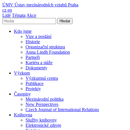
ÚMV
Ústav mezinárodních vztahů Praha
cz
en
Lidé
Témata
Akce
Hledat
Kdo jsme
Vize a poslání
Historie
Organizační struktura
Anna Lindh Foundation
Partneři
Kariéra a stáže
Dokumenty
Výzkum
Výzkumná centra
Publikace
Projekty
Časopisy
Mezinárodní politika
New Perspectives
Czech Journal of International Relations
Knihovna
Služby knihovny
Elektronické zdroje