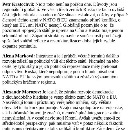
Petr Kratochvíl:
Nic z toho není na pořadu dne. Důvody jsou
regionální i globální. Ve všech třech zemích Rusko de facto ovládá
část jejich teritoria a snadno může situaci eskalovat, což by v případě
členství těchto zemí v NATO či EU znamenalo přímý konflikt, o
který ani EU, ani NATO nestojí. Globálně potom jde o to, že
pozornost Spojených států je upřena na Čínu a Rusko hraje jenom
sekundární roli. Západní struktury navíc v současnosti procházejí
spíše fází vnitřní reflexe a restrukturalizace; doba jejich rychlé
expanze pominula.
Alena Marková:
Integrace a její průběh včetně termínů dalšího
rozvoje záleží na politické vůli elit těchto států. Nicméně na této
cestě by tyto státy a jejich politická reprezentace měly překonat
odpor vlivu Ruska, které nepodporuje posun hranic působení
NATO a EU ke svým pomezním státům a zůstává významným
politickým hráčem v regionu.
Alexandr Morozov:
Je jasné, že záruka rozvoje demokracie
z dlouhodobého hlediska je vstup těchto zemí do NATO a EU.
Nasvědčují tomu i průzkumy veřejného mínění, kdy většina
obyvatel tento kurz podporuje. Vzájemná spolupráce na vojenské,
tak i občanské úrovni je značná, nicméně plná integrace je zatím
nemyslitelná. A v cestě navíc stojí Kreml. Avšak uvažujeme-li ze
střednědobé perspektivy, pak musíme vzít v potaz několik faktorů:
putinismus představuje natolik radikální konflikt se Západem, že se