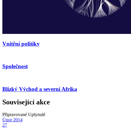
Vnitřní politiky
Společnost
Blízký Východ a severní Afrika
Související akce
Připravované
Uplynulé
Únor
2014
27