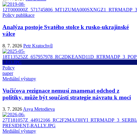
Policy publikace
Analýza postoje Svatého stolce k rusko-ukrajinské
válce
8. 7. 2026
Petr Kratochvíl
Policy
paper
Mediální výstupy
Vučićova rezignace nemusí znamenat odchod z
politiky, může být součástí strategie návratu k moci
3. 7. 2026
Asya Metodieva
Mediální výstupy