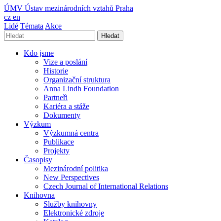
ÚMV
Ústav mezinárodních vztahů Praha
cz
en
Lidé
Témata
Akce
Hledat
Kdo jsme
Vize a poslání
Historie
Organizační struktura
Anna Lindh Foundation
Partneři
Kariéra a stáže
Dokumenty
Výzkum
Výzkumná centra
Publikace
Projekty
Časopisy
Mezinárodní politika
New Perspectives
Czech Journal of International Relations
Knihovna
Služby knihovny
Elektronické zdroje