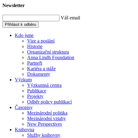
Newsletter
Váš email
Přihlásit k odběru
Kdo jsme
Vize a poslání
Historie
Organizační struktura
Anna Lindh Foundation
Partneři
Kariéra a stáže
Dokumenty
Výzkum
Výzkumná centra
Publikace
Projekty
Odběr policy publikací
Časopisy
Mezinárodní politika
Mezinárodní vztahy
New Perspectives
Knihovna
Služby knihovny