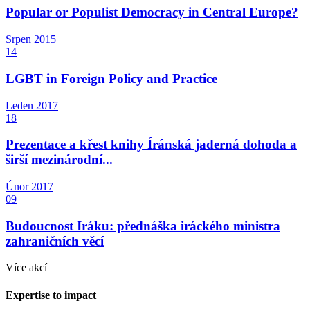
Popular or Populist Democracy in Central Europe?
Srpen
2015
14
LGBT in Foreign Policy and Practice
Leden
2017
18
Prezentace a křest knihy Íránská jaderná dohoda a
širší mezinárodní...
Únor
2017
09
Budoucnost Iráku: přednáška iráckého ministra
zahraničních věcí
Více akcí
Expertise to impact