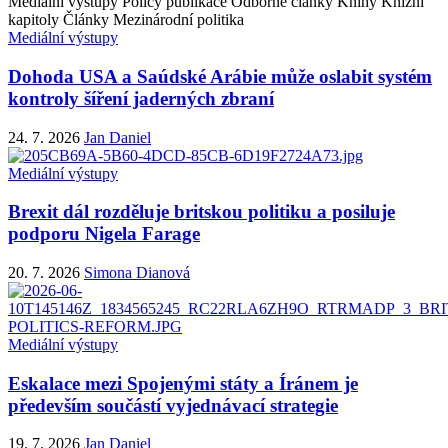
Mediální výstupy
Policy publikace
Odborné články
Knihy
Knižní
kapitoly
Články
Mezinárodní politika
Mediální výstupy
Dohoda USA a Saúdské Arábie může oslabit systém
kontroly šíření jaderných zbraní
24. 7. 2026
Jan Daniel
Mediální výstupy
Brexit dál rozděluje britskou politiku a posiluje
podporu Nigela Farage
20. 7. 2026
Simona Dianová
Mediální výstupy
Eskalace mezi Spojenými státy a Íránem je
především součástí vyjednávací strategie
19. 7. 2026
Jan Daniel