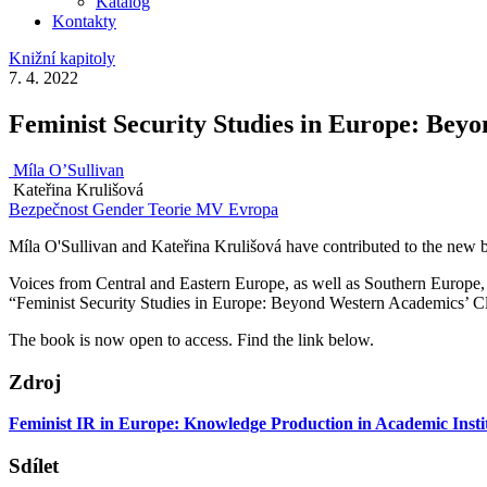
Katalog
Kontakty
Knižní kapitoly
7. 4. 2022
Feminist Security Studies in Europe: Bey
Míla O’Sullivan
Kateřina Krulišová
Bezpečnost
Gender
Teorie MV
Evropa
Míla O'Sullivan and Kateřina Krulišová have contributed to the new 
Voices from Central and Eastern Europe, as well as Southern Europe,
“Feminist Security Studies in Europe: Beyond Western Academics’ Clu
The book is now open to access. Find the link below.
Zdroj
Feminist IR in Europe: Knowledge Production in Academic Insti
Sdílet