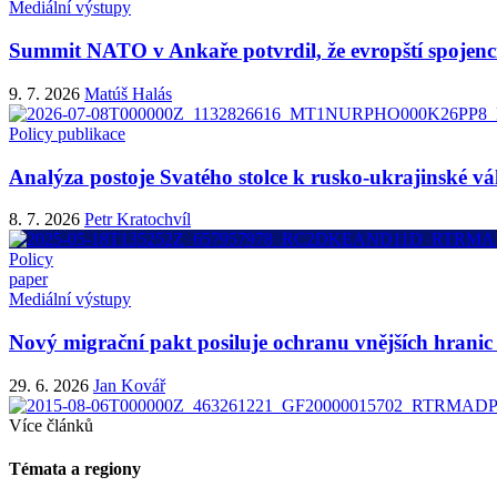
Mediální výstupy
Summit NATO v Ankaře potvrdil, že evropští spojenci
9. 7. 2026
Matúš Halás
Policy publikace
Analýza postoje Svatého stolce k rusko-ukrajinské vá
8. 7. 2026
Petr Kratochvíl
Policy
paper
Mediální výstupy
Nový migrační pakt posiluje ochranu vnějších hranic 
29. 6. 2026
Jan Kovář
Více článků
Témata a regiony