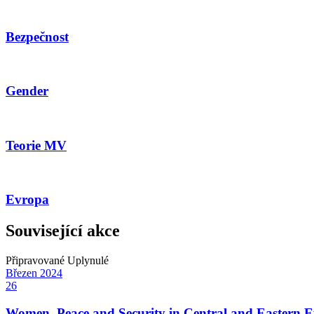
Bezpečnost
Gender
Teorie MV
Evropa
Související akce
Připravované
Uplynulé
Březen
2024
26
Women, Peace and Security in Central and Eastern 