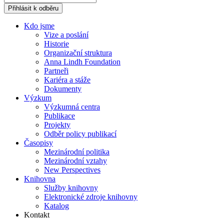
Přihlásit k odběru
Kdo jsme
Vize a poslání
Historie
Organizační struktura
Anna Lindh Foundation
Partneři
Kariéra a stáže
Dokumenty
Výzkum
Výzkumná centra
Publikace
Projekty
Odběr policy publikací
Časopisy
Mezinárodní politika
Mezinárodní vztahy
New Perspectives
Knihovna
Služby knihovny
Elektronické zdroje knihovny
Katalog
Kontakt