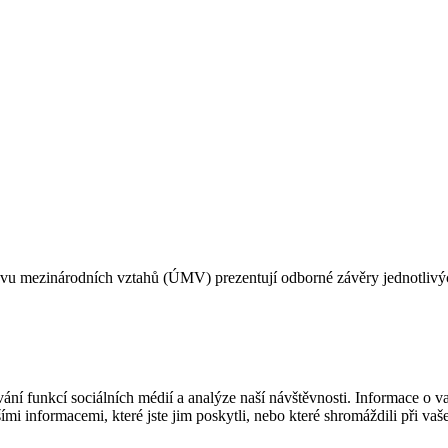
u mezinárodních vztahů (ÚMV) prezentují odborné závěry jednotlivých
í funkcí sociálních médií a analýze naší návštěvnosti. Informace o vaš
mi informacemi, které jste jim poskytli, nebo které shromáždili při vaš