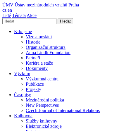
ÚMV
Ústav mezinárodních vztahů Praha
cz
en
Lidé
Témata
Akce
Hledat
Kdo jsme
Vize a poslání
Historie
Organizační struktura
Anna Lindh Foundation
Partneři
Kariéra a stáže
Dokumenty
Výzkum
Výzkumná centra
Publikace
Projekty
Časopisy
Mezinárodní politika
New Perspectives
Czech Journal of International Relations
Knihovna
Služby knihovny
Elektronické zdroje