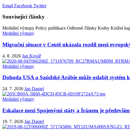
Email
Facebook
Twitter
Související články
Mediální výstupy
Policy publikace
Odborné články
Knihy
Knižní kap
Mediální výstupy
Migrační situace v Ceutě ukázala rozdíl mezi evropsk
4. 8. 2026
Jan Kovář
Mediální výstupy
Dohoda USA a Saúdské Arábie může oslabit systém ko
24. 7. 2026
Jan Daniel
Mediální výstupy
Eskalace mezi Spojenými státy a Íránem je především 
19. 7. 2026
Jan Daniel