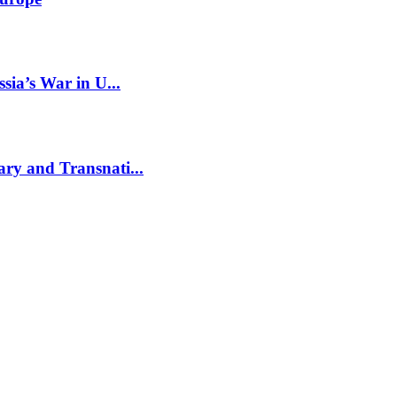
sia’s War in U...
ry and Transnati...