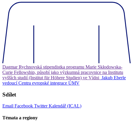
Dagmar Rychnovská
stipendistka programu Marie Skłodowska-
Curie Fellowship, působí jako výzkumná pracovnice na Institutu
vyšších studií (Institut für Höhere Studien) ve Vídni
Jakub Eberle
vedoucí Centra evropské integrace ÚMV
Sdílet
Email
Facebook
Twitter
Kalendář (ICAL)
Témata a regiony