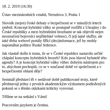
18. 2. 2019 (16:30)
Ústav mezinárodních vztahů, Nerudova 3, Praha 1
Slovník (nejen) české debaty o bezpečnosti se v minulých letech
změnil. Koncept hybridní války se postupně rozšířil z Ukrajiny i do
České republiky a mezi hybridními hrozbami se tak objevili nejen
neoznačení bojovníci nepřátelské velmoci, či její tajné služby, ale
také třeba webové portály šířící (dez)informace, jež by mohly
napomáhat politice Ruské federace.
Jak vlastně došlo k tomu, že se v České republice nastavilo určité
chápání konceptu hybridních hrozeb? Kdo jsou hlavní hybatelé této
agendy? A je koncept hybridní války vůbec dobrým nástrojem pro
to, abychom pochopili, co se v současné době ve společnosti a v
bezpečnostní oblasti děje?
Seminář představí tři v nedávné době publikované texty, které
představují jedny z prvních akademickým výzkumem podložených
pokusů se s těmito otázkami kriticky vyrovnat.
Těšíme se na setkání s Vámi!
Pracovním jazykem je čestina.