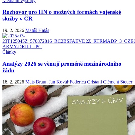
Mediální výstupy
Rozhovor pro HN o možných formách vojenské
služby v ČR
19. 2. 2026
Matúš Halás
Články
Analýzy 2026 se věnují proměně mezinárodního
řádu
16. 2. 2026
Mats Braun
Jan Kovář
Federica Cristani
Clément Steuer