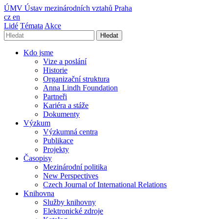
ÚMV
Ústav mezinárodních vztahů Praha
cz
en
Lidé
Témata
Akce
Hledat
Kdo jsme
Vize a poslání
Historie
Organizační struktura
Anna Lindh Foundation
Partneři
Kariéra a stáže
Dokumenty
Výzkum
Výzkumná centra
Publikace
Projekty
Časopisy
Mezinárodní politika
New Perspectives
Czech Journal of International Relations
Knihovna
Služby knihovny
Elektronické zdroje