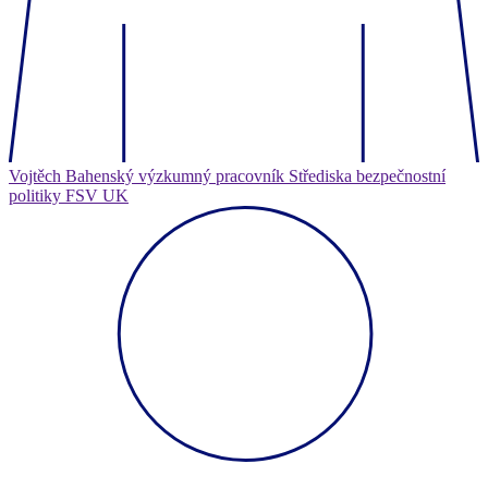
Vojtěch Bahenský
výzkumný pracovník Střediska bezpečnostní
politiky FSV UK