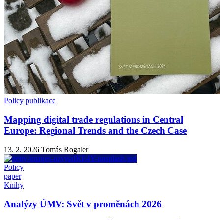
Policy publikace
Mapping digital trade regulations in Central
Europe: Regional Trends and the Czech Case
13. 2. 2026
Tomás Rogaler
Policy
paper
Knihy
Analýzy ÚMV: Svět v proměnách 2026