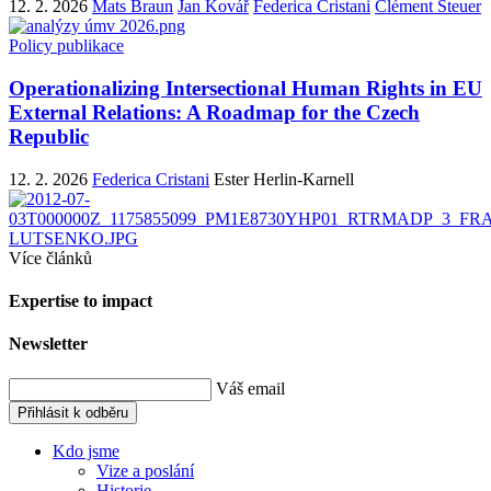
12. 2. 2026
Mats Braun
Jan Kovář
Federica Cristani
Clément Steuer
Policy publikace
Operationalizing Intersectional Human Rights in EU
External Relations: A Roadmap for the Czech
Republic
12. 2. 2026
Federica Cristani
Ester Herlin-Karnell
Více článků
Expertise to impact
Newsletter
Váš email
Přihlásit k odběru
Kdo jsme
Vize a poslání
Historie