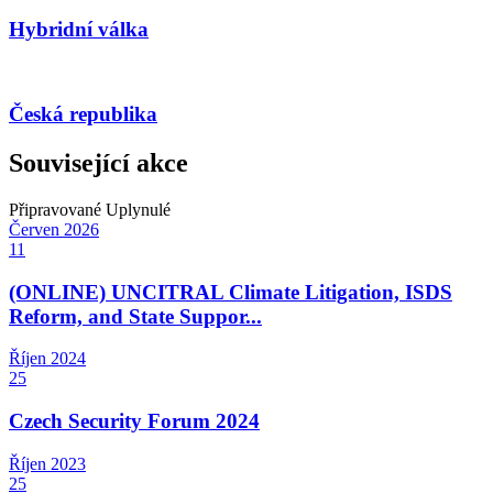
Hybridní válka
Česká republika
Související akce
Připravované
Uplynulé
Červen
2026
11
(ONLINE) UNCITRAL Climate Litigation, ISDS
Reform, and State Suppor...
Říjen
2024
25
Czech Security Forum 2024
Říjen
2023
25