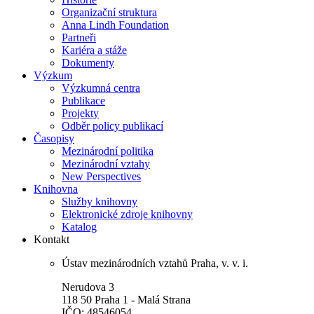
Organizační struktura
Anna Lindh Foundation
Partneři
Kariéra a stáže
Dokumenty
Výzkum
Výzkumná centra
Publikace
Projekty
Odběr policy publikací
Časopisy
Mezinárodní politika
Mezinárodní vztahy
New Perspectives
Knihovna
Služby knihovny
Elektronické zdroje knihovny
Katalog
Kontakt
Ústav mezinárodních vztahů Praha, v. v. i.
Nerudova 3
118 50 Praha 1 - Malá Strana
IČO: 48546054