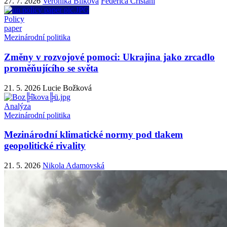
27. 7. 2026
Veronika Bílková
Federica Cristani
Policy
paper
Mezinárodní politika
Změny v rozvojové pomoci: Ukrajina jako zrcadlo
proměňujícího se světa
21. 5. 2026
Lucie Božková
Analýza
Mezinárodní politika
Mezinárodní klimatické normy pod tlakem
geopolitické rivality
21. 5. 2026
Nikola Adamovská