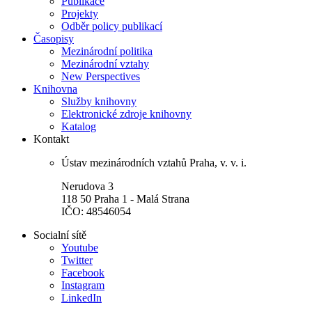
Publikace
Projekty
Odběr policy publikací
Časopisy
Mezinárodní politika
Mezinárodní vztahy
New Perspectives
Knihovna
Služby knihovny
Elektronické zdroje knihovny
Katalog
Kontakt
Ústav mezinárodních vztahů Praha, v. v. i.
Nerudova 3
118 50 Praha 1 - Malá Strana
IČO: 48546054
Socialní sítě
Youtube
Twitter
Facebook
Instagram
LinkedIn