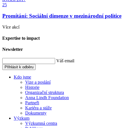
25
Promítání: Sociální dimenze v mezinárodní politice
Více akcí
Expertise to impact
Newsletter
Váš email
Přihlásit k odběru
Kdo jsme
Vize a poslání
Historie
Organizační struktura
Anna Lindh Foundation
Partneři
Kariéra a stáže
Dokumenty
Výzkum
Výzkumná centra