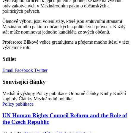
vydávají doporučení k jejich plnění a podílejí se také na výkladu
práv zakotvených v Mezinárodním paktu o občanských a
politických právech.
Členové výboru jsou voleni státy, které jsou smluvními stranami
Mezinárodního paktu o občanských a politických právech. Každý
stát může nominovat jednoho kandidáta ze svých občanů.
Profesorce Bílkové velice gratulujeme a přejeme mnoho štěstí v této
významné roli!
Sdílet
Email
Facebook
Twitter
Související články
Mediální výstupy
Policy publikace
Odborné články
Knihy
Knižní
kapitoly
Články
Mezinárodní politika
Policy publikace
UN Human Rights Council Reform and the Role of
the Czech Republic