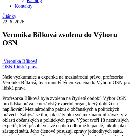
Katalog
Kontakty
Články
22. 6. 2026
Veronika Bílková zvolena do Výboru
OSN
Veronika Bílková
OSN
Lidská práva
Naše výzkumnice a expertka na mezinárodní právo, profesorka
Veronika Bílková, byla minulý týden zvolena do Výboru OSN pro
lidská práva.
Profesorka Bílková byla zvolena na čtyřleté období. Výbor OSN
pro lidská práva je nezávislý expertní orgán, který dohlíží na
naplňování Mezinárodního paktu o občanských a politických
právech. Zabývá se tím, jak státy plní své mezinárodní závazky v
oblasti občanských a politických práv. Výbor tvoří 18 nezávislých
expertů, kteří působí ve své osobní odborné kapacitě, nikoli jako
zástupci států. Jeho členové posuzují zprávy jednotlivých států,