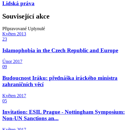
Lidská práva
Související akce
Připravované
Uplynulé
Květen
2013
23
Islamophobia in the Czech Republic and Europe
Únor
2017
09
Budoucnost Iráku: přednáška iráckého ministra
zahraničních věcí
Květen
2017
05
Invitation: ESIL Prague - Nottingham Symposium:
Non-UN Sanctions an...
Květen
2017