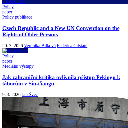
Policy
paper
Policy publikace
Czech Republic and a New UN Convention on the
Rights of Older Persons
20. 3. 2026
Veronika Bílková
Federica Cristani
Policy
paper
Mediální výstupy
Jak zahraniční kritika ovlivnila přístup Pekingu k
táborům v Sin-ťiangu
9. 3. 2026
Jan Švec