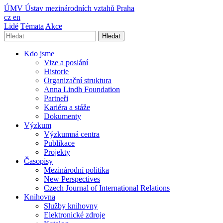
ÚMV
Ústav mezinárodních vztahů Praha
cz
en
Lidé
Témata
Akce
Hledat
Kdo jsme
Vize a poslání
Historie
Organizační struktura
Anna Lindh Foundation
Partneři
Kariéra a stáže
Dokumenty
Výzkum
Výzkumná centra
Publikace
Projekty
Časopisy
Mezinárodní politika
New Perspectives
Czech Journal of International Relations
Knihovna
Služby knihovny
Elektronické zdroje