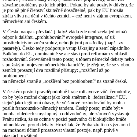
závažné problémy po jejich přijetí. Pokud by ale pozbyly důvěru, že
je pro ně plné členství skutečně dosažitelné, pak by EU hrozila
ztráta vlivu na dění v těchto zemích – což není v zájmu evropském,
německém ani českém.
V Česku naopak převládá (i když vláda zde není zcela jednotná)
odpor k dalšímu „prohlubování“ evropské integrace, ať už
prostřednictvím změn smluv, nebo jinými prostředky (např. tzv.
pasarely). Česko tedy podporuje vstup Ukrajiny a zemí západního
Balkánu do EU, dominantně se ale staví proti reformám v oblasti
rozhodování. Srovnámeli tento postoj s tónem německé debaty nebo
s pražským projevem německého kancléře, je zřejmé, že se v obou
zemích prosazují dva rozdílné přístupy: „rozšíření až po
prohloubení“
na německé straně a „rozšíření bez prohloubení“ na straně české.
V českém postoji pravděpodobně hraje roli averze vůči čemukoliv,
co by bylo možné chápat jako krok směrem k „federalizaci“ EU,
stejně jako legitimní obavy, že většinové rozhodování by mohla
posílit francouzsko-německý tandem. Český postoj může být v
mnoha ohledech smysluplný a odůvodněný, ale zároveň vystavuje
Prahu riziku, že se ocitne v pozici pasivního či blokujícího hráče
mimo hlavní proud debaty. Hrozí tak, že Praha ztratí na významu i
na možnosti účinně prosazovat vlastní postoje, např. právě v
otázkách rozšíření.