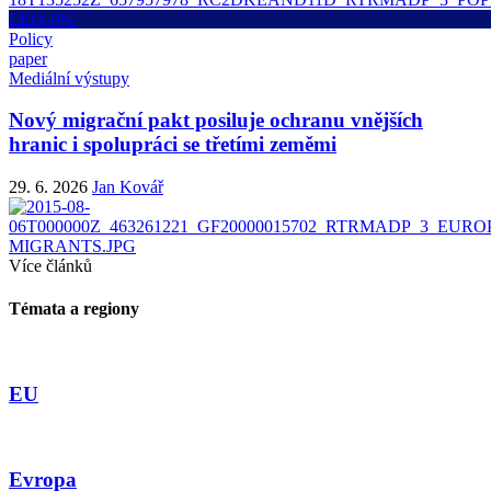
Policy
paper
Mediální výstupy
Nový migrační pakt posiluje ochranu vnějších
hranic i spolupráci se třetími zeměmi
29. 6. 2026
Jan Kovář
Více článků
Témata a regiony
EU
Evropa