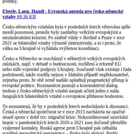
politiky.
Eberle, Lang, Handl - Evropská agenda pro česko-německé
vztahy
69.36 KB
Česko-německým vztahům byla v posledních letech věnována spíše
menší pozornost, protože byly zastíněny velkými evropskými a
mezinárodními krizemi. Po změně vlády v Berlíně a Praze v roce
2021 se bilaterální vztahy výrazně zintenzivnily, a to i proto, že
válka na Ukrajině si vyžádala zvýšenou koordinaci.
Česko a Německo se rozcházejí v některých velkých evropských
otázkách, např. v debatě o budoucnosti, rozšíření a reformě EU
nebo míře vojenské podpory Ukrajiny. Současně však existuje i řada
podobností, takže rozdíly nejsou v žádném případě nepřekonatelné,
zejména proto, že obě země nadále uplatňují pragmatický přístup k
evropské politice. Rozmanitost postojů a konstruktivní dialog
mohou z česko-německých vztahů naopak učinit jeden z mála
fungujících bilaterálních vztahů s evropskou přidanou hodnotou.
To neznamená, že by v posledních letech nedocházelo k disonanci.
Česká a německá společnost se v roce 2015 nacházela na opačné
straně sporu v době tzv. migrační krize. Nekoordinované uzavírání
hranic v pandemických letech 2020 a 2021 zase dočasně přerušilo
vzájemné kontakty. Ruská agrese proti Ukrajině pak odhalila
rozdílné geopolitické perspektivy – Praha byla aktivní, Berlín