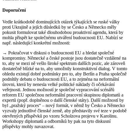
Doporučení
Vedle krátkodobě dominujících otázek týkajících se ruské války
proti Ukrajině a jejích důsledků by se Česko a Německo měly
pokusit formulovat také dlouhodobou proaktivní agendu, která by
mohla přispět ke společnému utváření budoucnosti EU. Nabízí se
např. následující konkrétní možnosti:
→ Pokračovat v diskusi o budoucnosti EU a hledat společné
kompromisy. Německé a české postoje jsou dostatečně vzdálené na
to, aby se mezi ně vešlo široké spektrum dalších pozic, ale zároveň
dostatečně blízké na to, aby umožnily konstruktivní dialog. V tomto
ohledu existují dobré podmínky pro to, aby Berlín a Praha společně
podnítily debatu o budoucnosti EU, a to zejména na neformální
úrovni, která by nenesla velké politické náklady či očekávání
veřejnosti. Jednou možností je společné vypracování scénářů
reforem EU společnou neformální pracovní skupinou diplomatů a
expertů (popř. doplněnou o další členské státy). Další možností by
byl „pražský proces“ – nový formát, v němž by Česko a Německo
vyzvaly jednotlivé členské země, aby představily své teze v podobě
otevřených příspěvků po vzoru Scholzova projevu v Karolinu.
Workshopy diplomatů a odborníků by pak na tyto diskusní
příspěvky mohly navazovat.