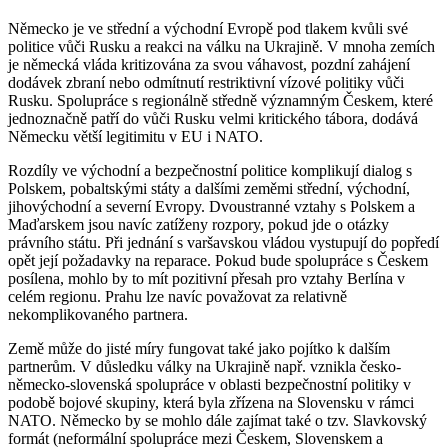
Německo je ve střední a východní Evropě pod tlakem kvůli své
politice vůči Rusku a reakci na válku na Ukrajině. V mnoha zemích
je německá vláda kritizována za svou váhavost, pozdní zahájení
dodávek zbraní nebo odmítnutí restriktivní vízové politiky vůči
Rusku. Spolupráce s regionálně středně významným Českem, které
jednoznačně patří do vůči Rusku velmi kritického tábora, dodává
Německu větší legitimitu v EU i NATO.
Rozdíly ve východní a bezpečnostní politice komplikují dialog s
Polskem, pobaltskými státy a dalšími zeměmi střední, východní,
jihovýchodní a severní Evropy. Dvoustranné vztahy s Polskem a
Maďarskem jsou navíc zatíženy rozpory, pokud jde o otázky
právního státu. Při jednání s varšavskou vládou vystupují do popředí
opět její požadavky na reparace. Pokud bude spolupráce s Českem
posílena, mohlo by to mít pozitivní přesah pro vztahy Berlína v
celém regionu. Prahu lze navíc považovat za relativně
nekomplikovaného partnera.
Země může do jisté míry fungovat také jako pojítko k dalším
partnerům. V důsledku války na Ukrajině např. vznikla česko-
německo-slovenská spolupráce v oblasti bezpečnostní politiky v
podobě bojové skupiny, která byla zřízena na Slovensku v rámci
NATO. Německo by se mohlo dále zajímat také o tzv. Slavkovský
formát (neformální spolupráce mezi Českem, Slovenskem a