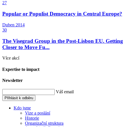
27
Popular or Populist Democracy in Central Europe?
Duben
2014
30
The Visegrad Group in the Post-Lisbon EU. Getting
Closer to Move Fu...
Více akcí
Expertise to impact
Newsletter
Váš email
Přihlásit k odběru
Kdo jsme
Vize a poslání
Historie
Organizační struktura