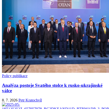
Policy publikace
Analýza postoje Svatého stolce k rusko-ukrajinské
válce
8. 7. 2026
Petr Kratochvíl