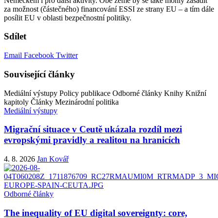
Německem i pro další aktivity. Obě země by se také mohly zasadit
za možnost (částečného) financování ESSI ze strany EU – a tím dále
posílit EU v oblasti bezpečnostní politiky.
Sdílet
Email
Facebook
Twitter
Související články
Mediální výstupy
Policy publikace
Odborné články
Knihy
Knižní
kapitoly
Články
Mezinárodní politika
Mediální výstupy
Migrační situace v Ceutě ukázala rozdíl mezi
evropskými pravidly a realitou na hranicích
4. 8. 2026
Jan Kovář
Odborné články
The inequality of EU digital sovereignty: core,