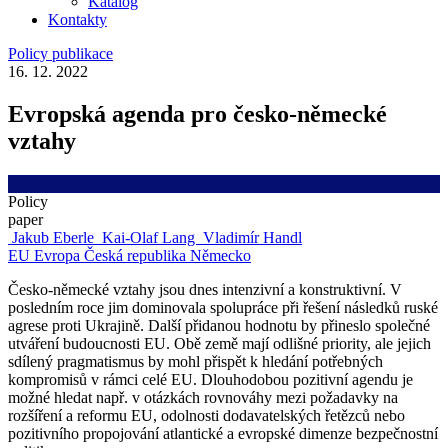
Katalog
Kontakty
Policy publikace
16. 12. 2022
Evropská agenda pro česko-německé
vztahy
Policy
paper
Jakub Eberle
Kai-Olaf Lang
Vladimír Handl
EU
Evropa
Česká republika
Německo
Česko-německé vztahy jsou dnes intenzivní a konstruktivní. V
posledním roce jim dominovala spolupráce při řešení následků ruské
agrese proti Ukrajině. Další přidanou hodnotu by přineslo společné
utváření budoucnosti EU. Obě země mají odlišné priority, ale jejich
sdílený pragmatismus by mohl přispět k hledání potřebných
kompromisů v rámci celé EU. Dlouhodobou pozitivní agendu je
možné hledat např. v otázkách rovnováhy mezi požadavky na
rozšíření a reformu EU, odolnosti dodavatelských řetězců nebo
pozitivního propojování atlantické a evropské dimenze bezpečnostní