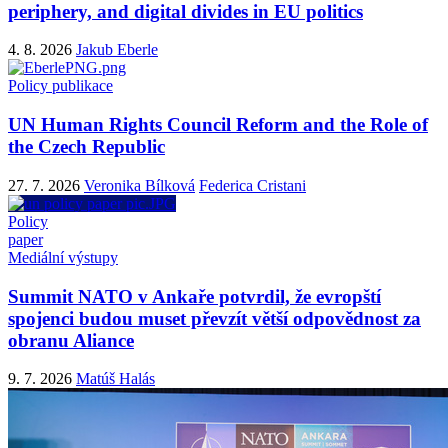
periphery, and digital divides in EU politics
4. 8. 2026
Jakub Eberle
Policy publikace
UN Human Rights Council Reform and the Role of
the Czech Republic
27. 7. 2026
Veronika Bílková
Federica Cristani
Policy
paper
Mediální výstupy
Summit NATO v Ankaře potvrdil, že evropští
spojenci budou muset převzít větší odpovědnost za
obranu Aliance
9. 7. 2026
Matúš Halás