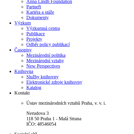
Anna Lindh Foundation
Partneři
Kariéra a stáže
Dokumenty
Výzkum
Výzkumná centra
Publikace
Projekty
Odběr policy publikací
Časopisy
Mezinárodní politika
Mezinárodní vztahy
New Perspectives
Knihovna
Služby knihovny
Elektronické zdroje knihovny
Katalog
Kontakt
Ústav mezinárodních vztahů Praha, v. v. i.
Nerudova 3
118 50 Praha 1 - Malá Strana
IČO: 48546054