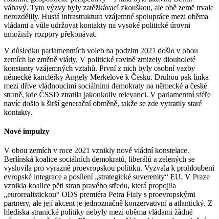
váhavý. Tyto výzvy byly zatěžkávací zkouškou, ale obě země trvale
nerozdělily. Hustá infrastruktura vzájemné spolupráce mezi oběma
vládami a vůle udržovat kontakty na vysoké politické úrovni
umožnily rozpory překonávat.
V důsledku parlamentních voleb na podzim 2021 došlo v obou
zemích ke změně vlády. V politické rovině zmizely dlouholeté
konstanty vzájemných vztahů. První z nich byly osobní vazby
německé kancléřky Angely Merkelové k Česku. Druhou pak linka
mezi dříve vládnoucími sociálními demokraty na německé a české
straně, kde ČSSD ztratila jakoukoliv relevanci. V parlamentní sféře
navíc došlo k širší generační obměně, takže se zde vytratily staré
kontakty.
Nové impulzy
V obou zemích v roce 2021 vznikly nové vládní konstelace.
Berlínská koalice sociálních demokratů, liberálů a zelených se
vyslovila pro výrazně proevropskou politiku. Vyzvala k prohloubení
evropské integrace a posílení „strategické suverenity“ EU. V Praze
vznikla koalice pěti stran pravého středu, která propojila
„eurorealistickou“ ODS premiéra Petra Fialy s proevropskými
partnery, ale její akcent je jednoznačně konzervativní a atlantický. Z
hlediska stranické politiky nebyly mezi oběma vládami žádné