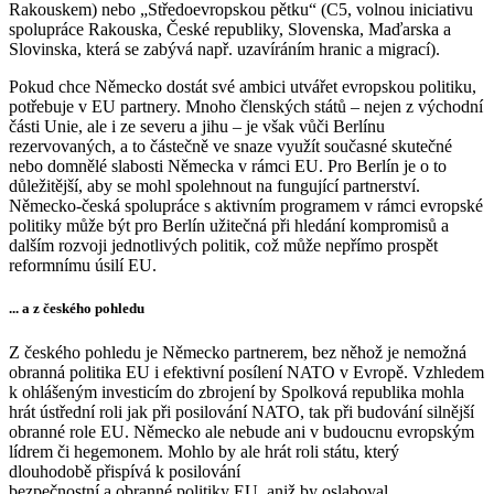
Rakouskem) nebo „Středoevropskou pětku“ (C5, volnou iniciativu
spolupráce Rakouska, České republiky, Slovenska, Maďarska a
Slovinska, která se zabývá např. uzavíráním hranic a migrací).
Pokud chce Německo dostát své ambici utvářet evropskou politiku,
potřebuje v EU partnery. Mnoho členských států – nejen z východní
části Unie, ale i ze severu a jihu – je však vůči Berlínu
rezervovaných, a to částečně ve snaze využít současné skutečné
nebo domnělé slabosti Německa v rámci EU. Pro Berlín je o to
důležitější, aby se mohl spolehnout na fungující partnerství.
Německo-česká spolupráce s aktivním programem v rámci evropské
politiky může být pro Berlín užitečná při hledání kompromisů a
dalším rozvoji jednotlivých politik, což může nepřímo prospět
reformnímu úsilí EU.
... a z českého pohledu
Z českého pohledu je Německo partnerem, bez něhož je nemožná
obranná politika EU i efektivní posílení NATO v Evropě. Vzhledem
k ohlášeným investicím do zbrojení by Spolková republika mohla
hrát ústřední roli jak při posilování NATO, tak při budování silnější
obranné role EU. Německo ale nebude ani v budoucnu evropským
lídrem či hegemonem. Mohlo by ale hrát roli státu, který
dlouhodobě přispívá k posilování
bezpečnostní a obranné politiky EU, aniž by oslaboval