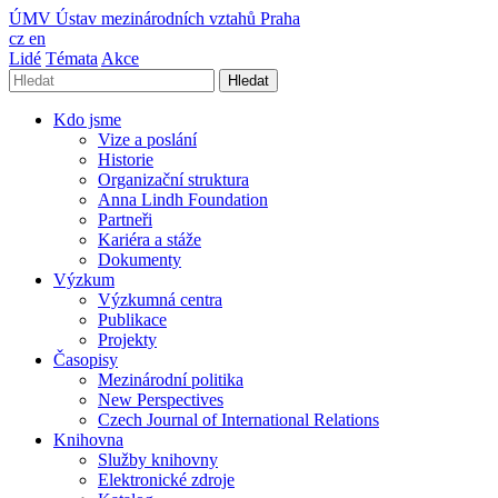
ÚMV
Ústav mezinárodních vztahů Praha
cz
en
Lidé
Témata
Akce
Hledat
Kdo jsme
Vize a poslání
Historie
Organizační struktura
Anna Lindh Foundation
Partneři
Kariéra a stáže
Dokumenty
Výzkum
Výzkumná centra
Publikace
Projekty
Časopisy
Mezinárodní politika
New Perspectives
Czech Journal of International Relations
Knihovna
Služby knihovny
Elektronické zdroje