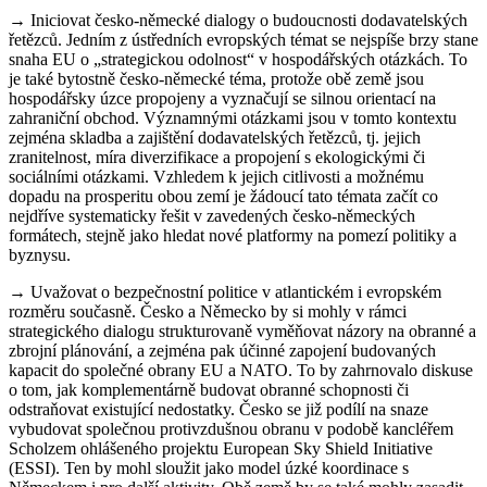
→ Iniciovat česko-německé dialogy o budoucnosti dodavatelských
řetězců. Jedním z ústředních evropských témat se nejspíše brzy stane
snaha EU o „strategickou odolnost“ v hospodářských otázkách. To
je také bytostně česko-německé téma, protože obě země jsou
hospodářsky úzce propojeny a vyznačují se silnou orientací na
zahraniční obchod. Významnými otázkami jsou v tomto kontextu
zejména skladba a zajištění dodavatelských řetězců, tj. jejich
zranitelnost, míra diverzifikace a propojení s ekologickými či
sociálními otázkami. Vzhledem k jejich citlivosti a možnému
dopadu na prosperitu obou zemí je žádoucí tato témata začít co
nejdříve systematicky řešit v zavedených česko-německých
formátech, stejně jako hledat nové platformy na pomezí politiky a
byznysu.
→ Uvažovat o bezpečnostní politice v atlantickém i evropském
rozměru současně. Česko a Německo by si mohly v rámci
strategického dialogu strukturovaně vyměňovat názory na obranné a
zbrojní plánování, a zejména pak účinné zapojení budovaných
kapacit do společné obrany EU a NATO. To by zahrnovalo diskuse
o tom, jak komplementárně budovat obranné schopnosti či
odstraňovat existující nedostatky. Česko se již podílí na snaze
vybudovat společnou protivzdušnou obranu v podobě kancléřem
Scholzem ohlášeného projektu European Sky Shield Initiative
(ESSI). Ten by mohl sloužit jako model úzké koordinace s