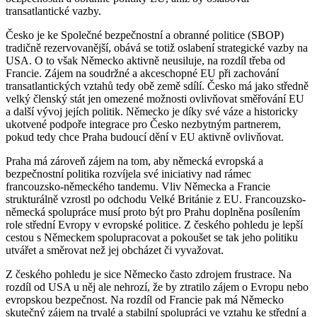
transatlantické vazby.
Česko je ke Společné bezpečnostní a obranné politice (SBOP)
tradičně rezervovanější, obává se totiž oslabení strategické vazby na
USA. O to však Německo aktivně neusiluje, na rozdíl třeba od
Francie. Zájem na soudržné a akceschopné EU při zachování
transatlantických vztahů tedy obě země sdílí. Česko má jako středně
velký členský stát jen omezené možnosti ovlivňovat směřování EU
a další vývoj jejích politik. Německo je díky své váze a historicky
ukotvené podpoře integrace pro Česko nezbytným partnerem,
pokud tedy chce Praha budoucí dění v EU aktivně ovlivňovat.
Praha má zároveň zájem na tom, aby německá evropská a
bezpečnostní politika rozvíjela své iniciativy nad rámec
francouzsko-německého tandemu. Vliv Německa a Francie
strukturálně vzrostl po odchodu Velké Británie z EU. Francouzsko-
německá spolupráce musí proto být pro Prahu doplněna posílením
role střední Evropy v evropské politice. Z českého pohledu je lepší
cestou s Německem spolupracovat a pokoušet se tak jeho politiku
utvářet a směrovat než jej obcházet či vyvažovat.
Z českého pohledu je sice Německo často zdrojem frustrace. Na
rozdíl od USA u něj ale nehrozí, že by ztratilo zájem o Evropu nebo
evropskou bezpečnost. Na rozdíl od Francie pak má Německo
skutečný zájem na trvalé a stabilní spolupráci ve vztahu ke střední a