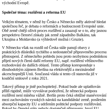
východní Evropě.
Společné téma: rozšíření a reforma EU
Velkým tématem, v němž by Česko a Německo měly aktivně hledat
společnou řeč, je debata o reformách a budoucnosti Evropské unie.
Obě země chtějí oživit proces rozšíření a zasazují se o to, aby jasnou
perspektivu členství získaly jak země západního Balkánu, tak
Ukrajina a Moldavsko (a výhledově možná i Gruzie).
V Německu však na rozdíl od Česka stále panují obavy z
praktických důsledků rychlého a nedostatečně připraveného procesu
přistoupení. Z německého pohledu jsou proto nezbytnou podmínkou
přijetí nových členů další reformy EU, např. rozšíření většinového
rozhodování do dalších oblastí. Tento přístup koresponduje s
dlouhodobým zájmem Berlína na efektivnější a mezinárodně
akceschopnější Unii. Současná vláda si tento cíl stanovila již v
koaliční smlouvě z roku 2021.
Takový přístup je jistě pochopitelný. Pokud bude ale uplatňován
příliš rigidně, může vyvolávat podezření, že německá podpora
rozšíření není míněna vážně. Berlín proto čeká obtížné manévrování
mezi zachováním vysokých nároků na kandidátské země, posílením
absorpční kapacity EU a udržením politické podpory rozšiřování.
Pokud by členské státy nebyly dostatečně připraveny, hrozí EU