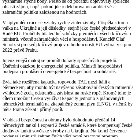
významné styčné body. Přesto se od počátku objevovaly společné
oblasti zájmu, např. pokud jde o deklarovanou ambici vést
zahraniční politiku založenou na hodnotách.
V uplynulém roce se vztahy rychle zintenzivnily. Přispěla k tomu
válka na Ukrajině a její důsledky, stejně jako české předsednictví v
Radě EU. Proběhly bilaterální schůzky premiérů i všech klíčových
ministrů, včetně zahraničních věcí a hospodářství. Kancléř Olaf
Scholz si pro svůj klíčový projev o budoucnosti EU vybral v srpnu
2022 právě Prahu.
Intenzivnější dialog se promítl do řady společných projektů.
Ústřední otázkou je energetická politika. Ministři hospodářství
podepsali prohlášení o energetické bezpečnosti a solidaritě.
Byla také rozšířena kapacita ropovodu TAL mezi Itálií a
Německem, aby mohlo být navýšeno zásobování českých rafinerií a
výhledově zcela odstraněna závislost na ruské ropě. Kromě toho je
cílem umožnit Česku využívat kapacity jednoho z plánovaných
německých terminálů na zkapalněný zemní plyn (LNG), v němž by
měla Praha získat i přímý podíl.
V oblasti bezpečnosti a obrany bylo dohodnuto předání 14
německých tanků Leopard 2 české armádě, které kompenzují české
dodávky tanků sovětské výroby na Ukrajinu. Na konci července
podepsali ministři zahraničních věcí nový pracovní program