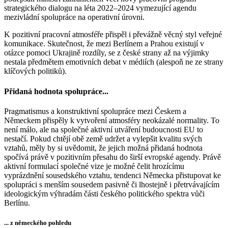
strategického dialogu na léta 2022–2024 vymezující agendu
mezivládní spolupráce na operativní úrovni.
K pozitivní pracovní atmosféře přispěl i převážně věcný styl veřejné
komunikace. Skutečnost, že mezi Berlínem a Prahou existují v
otázce pomoci Ukrajině rozdíly, se z české strany až na výjimky
nestala předmětem emotivních debat v médiích (alespoň ne ze strany
klíčových politiků).
Přidaná hodnota spolupráce...
Pragmatismus a konstruktivní spolupráce mezi Českem a
Německem přispěly k vytvoření atmosféry neokázalé normality. To
není málo, ale na společné aktivní utváření budoucnosti EU to
nestačí. Pokud chtějí obě země udržet a vylepšit kvalitu svých
vztahů, měly by si uvědomit, že jejich možná přidaná hodnota
spočívá právě v pozitivním přesahu do širší evropské agendy. Právě
aktivní formulací společné vize je možné čelit hrozícímu
vyprázdnění sousedského vztahu, tendenci Německa přistupovat ke
spolupráci s menším sousedem pasivně či lhostejně i přetrvávajícím
ideologickým výhradám části českého politického spektra vůči
Berlínu.
... z německého pohledu