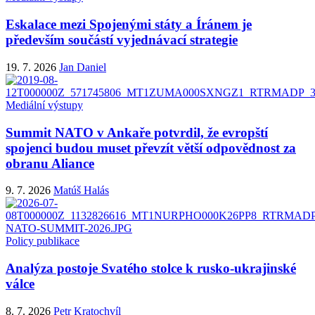
Eskalace mezi Spojenými státy a Íránem je
především součástí vyjednávací strategie
19. 7. 2026
Jan Daniel
Mediální výstupy
Summit NATO v Ankaře potvrdil, že evropští
spojenci budou muset převzít větší odpovědnost za
obranu Aliance
9. 7. 2026
Matúš Halás
Policy publikace
Analýza postoje Svatého stolce k rusko-ukrajinské
válce
8. 7. 2026
Petr Kratochvíl