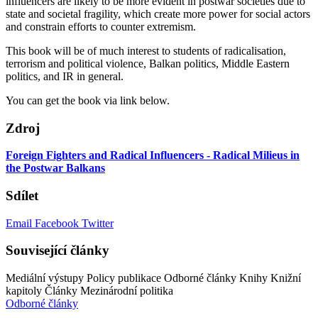
influencers are likely to be more evident in postwar societies due to
state and societal fragility, which create more power for social actors
and constrain efforts to counter extremism.
This book will be of much interest to students of radicalisation,
terrorism and political violence, Balkan politics, Middle Eastern
politics, and IR in general.
You can get the book via link below.
Zdroj
Foreign Fighters and Radical Influencers - Radical Milieus in
the Postwar Balkans
Sdílet
Email
Facebook
Twitter
Související články
Mediální výstupy
Policy publikace
Odborné články
Knihy
Knižní
kapitoly
Články
Mezinárodní politika
Odborné články