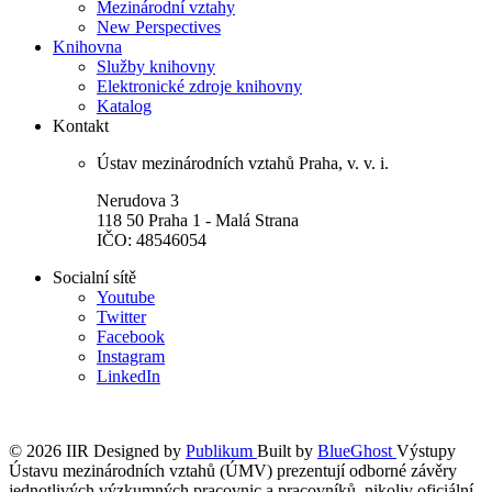
Mezinárodní vztahy
New Perspectives
Knihovna
Služby knihovny
Elektronické zdroje knihovny
Katalog
Kontakt
Ústav mezinárodních vztahů Praha, v. v. i.
Nerudova 3
118 50 Praha 1 - Malá Strana
IČO: 48546054
Socialní sítě
Youtube
Twitter
Facebook
Instagram
LinkedIn
© 2026 IIR
Designed by
Publikum
Built by
BlueGhost
Výstupy
Ústavu mezinárodních vztahů (ÚMV) prezentují odborné závěry
jednotlivých výzkumných pracovnic a pracovníků, nikoliv oficiální