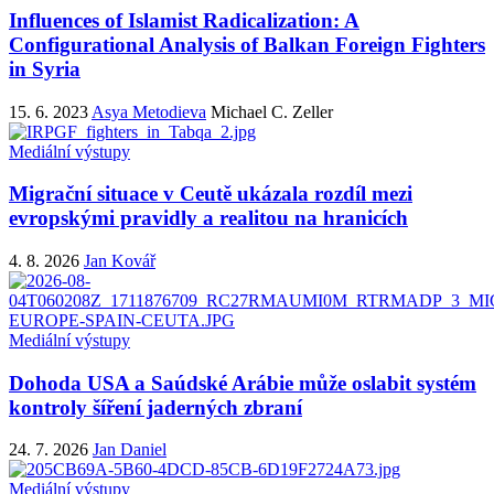
Influences of Islamist Radicalization: A
Configurational Analysis of Balkan Foreign Fighters
in Syria
15. 6. 2023
Asya Metodieva
Michael C. Zeller
Mediální výstupy
Migrační situace v Ceutě ukázala rozdíl mezi
evropskými pravidly a realitou na hranicích
4. 8. 2026
Jan Kovář
Mediální výstupy
Dohoda USA a Saúdské Arábie může oslabit systém
kontroly šíření jaderných zbraní
24. 7. 2026
Jan Daniel
Mediální výstupy