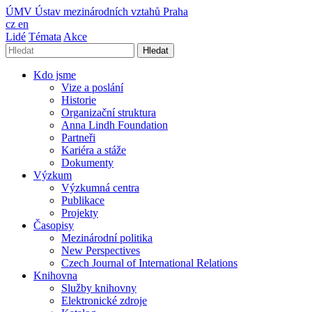
ÚMV
Ústav mezinárodních vztahů Praha
cz
en
Lidé
Témata
Akce
Hledat
Kdo jsme
Vize a poslání
Historie
Organizační struktura
Anna Lindh Foundation
Partneři
Kariéra a stáže
Dokumenty
Výzkum
Výzkumná centra
Publikace
Projekty
Časopisy
Mezinárodní politika
New Perspectives
Czech Journal of International Relations
Knihovna
Služby knihovny
Elektronické zdroje