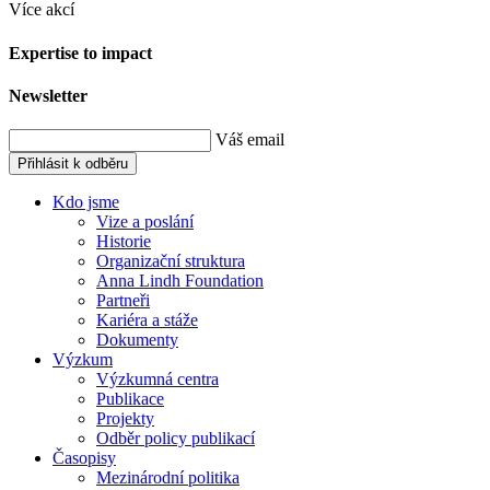
Více akcí
Expertise to impact
Newsletter
Váš email
Přihlásit k odběru
Kdo jsme
Vize a poslání
Historie
Organizační struktura
Anna Lindh Foundation
Partneři
Kariéra a stáže
Dokumenty
Výzkum
Výzkumná centra
Publikace
Projekty
Odběr policy publikací
Časopisy
Mezinárodní politika