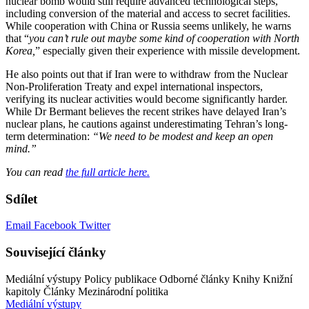
nuclear bomb would still require advanced technological steps,
including conversion of the material and access to secret facilities.
While cooperation with China or Russia seems unlikely, he warns
that “
you can’t rule out maybe some kind of cooperation with North
Korea,
” especially given their experience with missile development.
He also points out that if Iran were to withdraw from the Nuclear
Non-Proliferation Treaty and expel international inspectors,
verifying its nuclear activities would become significantly harder.
While Dr Bermant believes the recent strikes have delayed Iran’s
nuclear plans, he cautions against underestimating Tehran’s long-
term determination:
“We need to be modest and keep an open
mind.”
You can read
the full article here.
Sdílet
Email
Facebook
Twitter
Související články
Mediální výstupy
Policy publikace
Odborné články
Knihy
Knižní
kapitoly
Články
Mezinárodní politika
Mediální výstupy