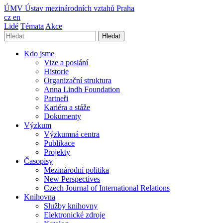
ÚMV
Ústav mezinárodních vztahů Praha
cz
en
Lidé
Témata
Akce
Hledat
Kdo jsme
Vize a poslání
Historie
Organizační struktura
Anna Lindh Foundation
Partneři
Kariéra a stáže
Dokumenty
Výzkum
Výzkumná centra
Publikace
Projekty
Časopisy
Mezinárodní politika
New Perspectives
Czech Journal of International Relations
Knihovna
Služby knihovny
Elektronické zdroje