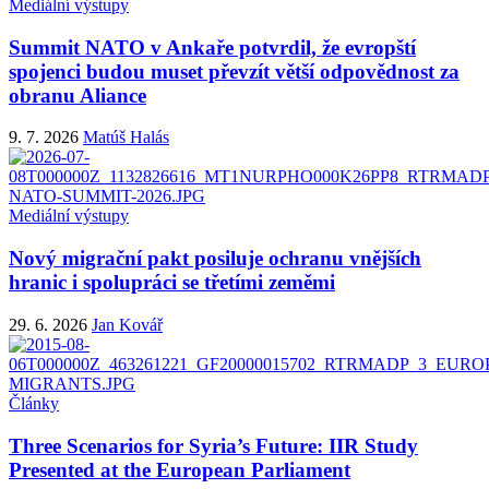
Mediální výstupy
Summit NATO v Ankaře potvrdil, že evropští
spojenci budou muset převzít větší odpovědnost za
obranu Aliance
9. 7. 2026
Matúš Halás
Mediální výstupy
Nový migrační pakt posiluje ochranu vnějších
hranic i spolupráci se třetími zeměmi
29. 6. 2026
Jan Kovář
Články
Three Scenarios for Syria’s Future: IIR Study
Presented at the European Parliament