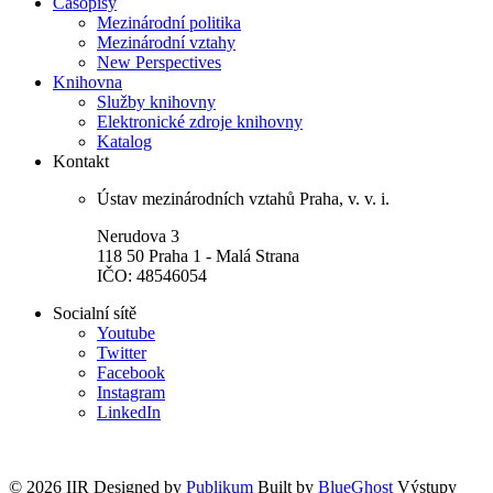
Časopisy
Mezinárodní politika
Mezinárodní vztahy
New Perspectives
Knihovna
Služby knihovny
Elektronické zdroje knihovny
Katalog
Kontakt
Ústav mezinárodních vztahů Praha, v. v. i.
Nerudova 3
118 50 Praha 1 - Malá Strana
IČO: 48546054
Socialní sítě
Youtube
Twitter
Facebook
Instagram
LinkedIn
© 2026 IIR
Designed by
Publikum
Built by
BlueGhost
Výstupy