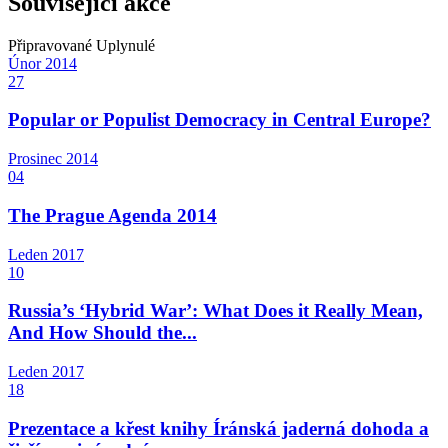
Související akce
Připravované
Uplynulé
Únor
2014
27
Popular or Populist Democracy in Central Europe?
Prosinec
2014
04
The Prague Agenda 2014
Leden
2017
10
Russia’s ‘Hybrid War’: What Does it Really Mean,
And How Should the...
Leden
2017
18
Prezentace a křest knihy Íránská jaderná dohoda a