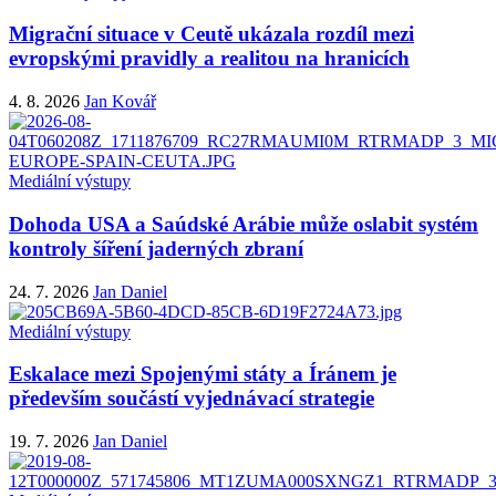
Migrační situace v Ceutě ukázala rozdíl mezi
evropskými pravidly a realitou na hranicích
4. 8. 2026
Jan Kovář
Mediální výstupy
Dohoda USA a Saúdské Arábie může oslabit systém
kontroly šíření jaderných zbraní
24. 7. 2026
Jan Daniel
Mediální výstupy
Eskalace mezi Spojenými státy a Íránem je
především součástí vyjednávací strategie
19. 7. 2026
Jan Daniel