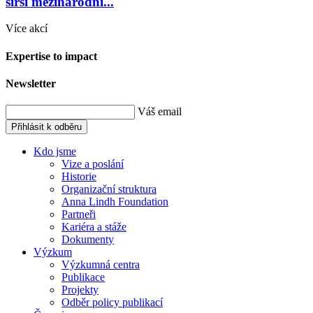
širší mezinárodní...
Více akcí
Expertise to impact
Newsletter
Váš email
Přihlásit k odběru
Kdo jsme
Vize a poslání
Historie
Organizační struktura
Anna Lindh Foundation
Partneři
Kariéra a stáže
Dokumenty
Výzkum
Výzkumná centra
Publikace
Projekty
Odběr policy publikací