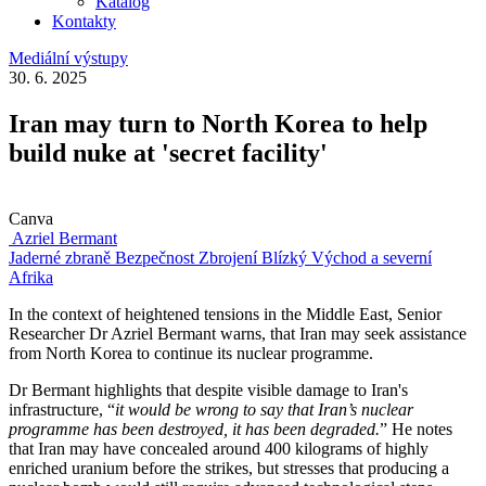
Katalog
Kontakty
Mediální výstupy
30. 6. 2025
Iran may turn to North Korea to help
build nuke at 'secret facility'
Canva
Azriel Bermant
Jaderné zbraně
Bezpečnost
Zbrojení
Blízký Východ a severní
Afrika
In the context of heightened tensions in the Middle East, Senior
Researcher Dr Azriel Bermant warns, that Iran may seek assistance
from North Korea to continue its nuclear programme.
Dr Bermant highlights that despite visible damage to Iran's
infrastructure, “
it would be wrong to say that Iran’s nuclear
programme has been destroyed, it has been degraded.
” He notes
that Iran may have concealed around 400 kilograms of highly
enriched uranium before the strikes, but stresses that producing a