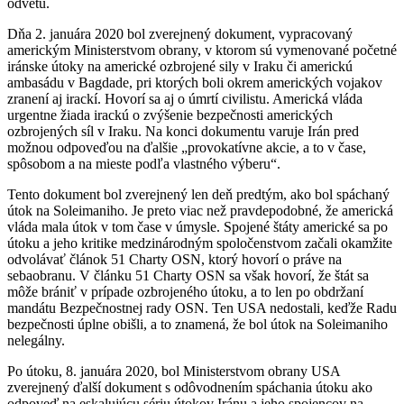
odvetu.
Dňa 2. januára 2020 bol zverejnený dokument, vypracovaný
americkým Ministerstvom obrany, v ktorom sú vymenované početné
iránske útoky na americké ozbrojené sily v Iraku či americkú
ambasádu v Bagdade, pri ktorých boli okrem amerických vojakov
zranení aj irackí. Hovorí sa aj o úmrtí civilistu. Americká vláda
urgentne žiada irackú o zvýšenie bezpečnosti amerických
ozbrojených síl v Iraku. Na konci dokumentu varuje Irán pred
možnou odpoveďou na ďalšie „provokatívne akcie, a to v čase,
spôsobom a na mieste podľa vlastného výberu“.
Tento dokument bol zverejnený len deň predtým, ako bol spáchaný
útok na Soleimaniho. Je preto viac než pravdepodobné, že americká
vláda mala útok v tom čase v úmysle. Spojené štáty americké sa po
útoku a jeho kritike medzinárodným spoločenstvom začali okamžite
odvolávať článok 51 Charty OSN, ktorý hovorí o práve na
sebaobranu. V článku 51 Charty OSN sa však hovorí, že štát sa
môže brániť v prípade ozbrojeného útoku, a to len po obdržaní
mandátu Bezpečnostnej rady OSN. Ten USA nedostali, keďže Radu
bezpečnosti úplne obišli, a to znamená, že bol útok na Soleimaniho
nelegálny.
Po útoku, 8. januára 2020, bol Ministerstvom obrany USA
zverejnený ďalší dokument s odôvodnením spáchania útoku ako
odpoveď na eskalujúcu sériu útokov Iránu a jeho spojencov na