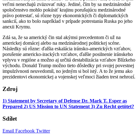
veľmi nenechajú zväzovať ruky. Jediné, čím by sa medzinárodné
spoločenstvo mohlo pokúsiť krajinu porušujúcu medzinárodné
právo potrestať, sú rôzne typy ekonomických či diplomatických
sankcií, ako to bolo napríklad v prípade potrestania Ruska po jeho
anexii Krymu.
Zdá sa, že sa americký čin stal akýmsi precedentom či už na
americkej domácej alebo na medzinárodnej politickej scéne.
Následky sú rôzne: ďalšia eskalácia iránsko-amerických vzťahov,
porušenie americko-irackých vzťahov, ďalšie posilnenie iránskeho
vplyvu v regióne a možno aj určitá destabilizácia vzťahov Blízkeho
východu. Donald Trump možno tieto dôsledky pri svojej povestnej
impulzívnosti neuvedomil, no jedným si bol istý. A to že jemu ako
prezidentovi ekonomickej a vojenskej veľmoci žiaden trest nehrozí.
Zdroj
1) Statement by Secretary of Defense Dr. Mark T. Esper as
Prepared
2) US Mission to UN Statement
3) Zu Recht getötet?
Sdílet
Email
Facebook
Twitter