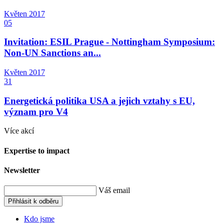
Květen
2017
05
Invitation: ESIL Prague - Nottingham Symposium:
Non-UN Sanctions an...
Květen
2017
31
Energetická politika USA a jejich vztahy s EU,
význam pro V4
Více akcí
Expertise to impact
Newsletter
Váš email
Přihlásit k odběru
Kdo jsme