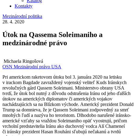
Katalog
Kontakty
Mezinárodní politika
28. 4. 2020
Útok na Qassema Soleimaniho a
medzinárodné právo
Michaela Ringošová
OSN
Mezinárodní právo
USA
Pri americkom raketovom útoku bol 3. januára 2020 na letisku
v irackom Bagdade zavraždený vojenský veliteľ Kuds Iránskych
revolučných gárd Qassem Soleimani. Ministerstvo obrany USA
tvrdí, že útok bol nutný z dôvodu odstrašenia Iránu od jeho ďalších
útokov na amerických diplomatov či amerických vojakov
nachádzajúcich sa na Blízkom východe. Americký prezident Donald
Trump sa domnieva, že je Qassem Soleimani zodpovedný za smrť
mnohých ľudí a nazýva ho teroristom. Dlhodobo narušené iránsko-
americké vzťahy sa vraždou Soleimaniho opäť vyostrujú, pričom
vrcholní predstavitelia Iránu ako duchovný vodca Alí Chameneí
či iránsky prezident Hasan Rouháni sľubujú nečakanú a tvrdú