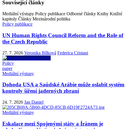
Související články
Mediální výstupy
Policy publikace
Odborné články
Knihy
Knižní
kapitoly
Články
Mezinárodní politika
Policy publikace
UN Human Rights Council Reform and the Role of
the Czech Republic
27. 7. 2026
Veronika Bílková
Federica Cristani
Policy
paper
Mediální výstupy
Dohoda USA a Saúdské Arábie může oslabit systém
kontroly šíření jaderných zbraní
24. 7. 2026
Jan Daniel
Mediální výstupy
Eskalace mezi Spojenými státy a Íránem je