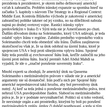
prezidenta k prezidentovi, je okrem iného definovaný americký
vzťah k zahraničiu. Problém iránskej expanzie sa spomína hneď na
začiatku 5. kapitoly s názvom The Strategy in a Regional Context:
Middle East. Kontrola Blízkeho východu je zakotvená v americkej
zahraničnej politike takmer od jej vzniku, no na dôležitosti nabrala
najmä po druhej svetovej vojne. Rastúci iránsky vplyv
predovšetkým v Iraku či v Sýrii teda nie je Američanom po chuti.
Ďalším dôvodom útoku na Soleimaniho, ktorý USA udávajú, je teda
oslabiť vplyv Iránu v regióne. Zabitím predného vojenského vodcu
Soleimaniho chceli teda obmedziť silu Iránu. Ďalšou zaujímavou
skutočnosťou však je, že sa útok odohral na území Iraku, ktoré je
spojencom USA v boji proti silnejúcemu vplyvu Iránu. Spojené
štáty teda porušili aj zvrchovanosť štátu Irak, keďže zaútočili na jeho
území proti inému štátu. Iracký premiér Adel Abdul Mahdi sa
vyjadril, že ide o „značné porušenie suverenity Iraku“.
Mnohí experti sa zhodujú, že americký útok na Qassema
Soleimaniho s medzinárodným právom v súlade nie je a americké
argumenty nie sú dostatočné. Irán podľa nich pre Spojené štáty
americké nepredstavoval takú hrozbu, aby bol preventívny útok
nutný. Aj keď sa teda jedná o porušenie medzinárodného práva, trest
nehrozí USA pravdepodobne žiaden. Slabosťou medzinárodného
práva je, že je v podstate nevymáhateľné. Politici sú si toho vedomí,
že neexistuje orgán a ani prostriedky, ktorými by boli po porušení
medzinárodných zmlúv, úmluv či dohôd postihovaní, a teda si tým