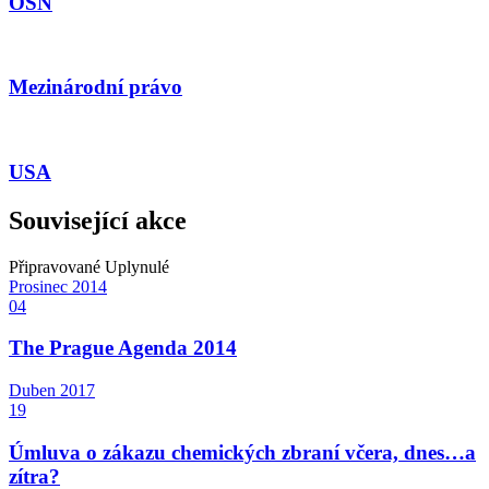
OSN
Mezinárodní právo
USA
Související akce
Připravované
Uplynulé
Prosinec
2014
04
The Prague Agenda 2014
Duben
2017
19
Úmluva o zákazu chemických zbraní včera, dnes…a
zítra?