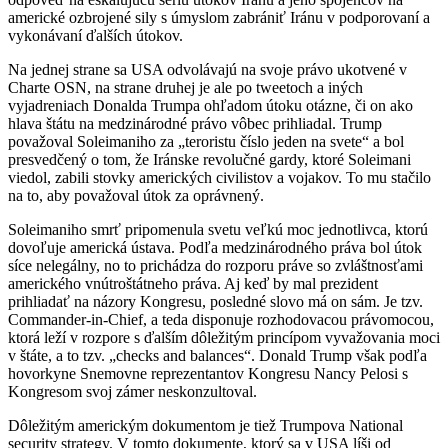
americké ozbrojené sily s úmyslom zabrániť Iránu v podporovaní a
vykonávaní ďalších útokov.
Na jednej strane sa USA odvolávajú na svoje právo ukotvené v
Charte OSN, na strane druhej je ale po tweetoch a iných
vyjadreniach Donalda Trumpa ohľadom útoku otázne, či on ako
hlava štátu na medzinárodné právo vôbec prihliadal. Trump
považoval Soleimaniho za „teroristu číslo jeden na svete“ a bol
presvedčený o tom, že Iránske revolučné gardy, ktoré Soleimani
viedol, zabili stovky amerických civilistov a vojakov. To mu stačilo
na to, aby považoval útok za oprávnený.
Soleimaniho smrť pripomenula svetu veľkú moc jednotlivca, ktorú
dovoľuje americká ústava. Podľa medzinárodného práva bol útok
síce nelegálny, no to prichádza do rozporu práve so zvláštnosťami
amerického vnútroštátneho práva. Aj keď by mal prezident
prihliadať na názory Kongresu, posledné slovo má on sám. Je tzv.
Commander-in-Chief, a teda disponuje rozhodovacou právomocou,
ktorá leží v rozpore s ďalším dôležitým princípom vyvažovania moci
v štáte, a to tzv. „checks and balances“. Donald Trump však podľa
hovorkyne Snemovne reprezentantov Kongresu Nancy Pelosi s
Kongresom svoj zámer neskonzultoval.
Dôležitým americkým dokumentom je tiež Trumpova National
security strategy. V tomto dokumente, ktorý sa v USA líši od