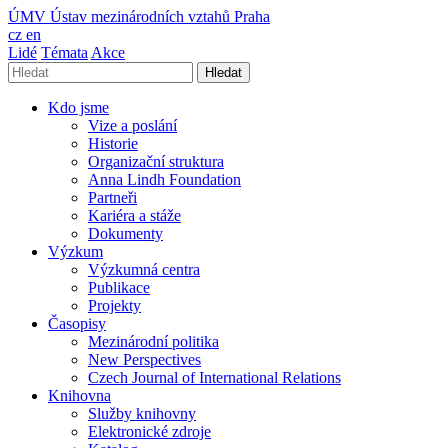
ÚMV
Ústav mezinárodních vztahů Praha
cz
en
Lidé
Témata
Akce
Hledat
Kdo jsme
Vize a poslání
Historie
Organizační struktura
Anna Lindh Foundation
Partneři
Kariéra a stáže
Dokumenty
Výzkum
Výzkumná centra
Publikace
Projekty
Časopisy
Mezinárodní politika
New Perspectives
Czech Journal of International Relations
Knihovna
Služby knihovny
Elektronické zdroje