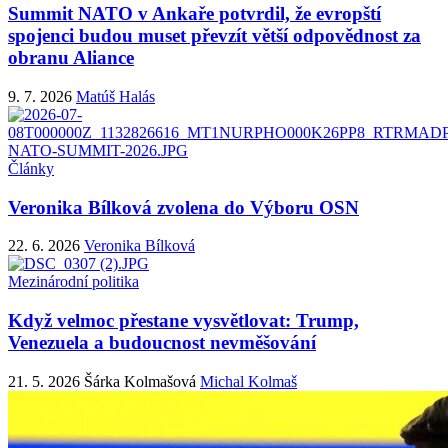
Summit NATO v Ankaře potvrdil, že evropští
spojenci budou muset převzít větší odpovědnost za
obranu Aliance
9. 7. 2026
Matúš Halás
Články
Veronika Bílková zvolena do Výboru OSN
22. 6. 2026
Veronika Bílková
Mezinárodní politika
Když velmoc přestane vysvětlovat: Trump,
Venezuela a budoucnost nevměšování
21. 5. 2026
Šárka Kolmašová
Michal Kolmaš