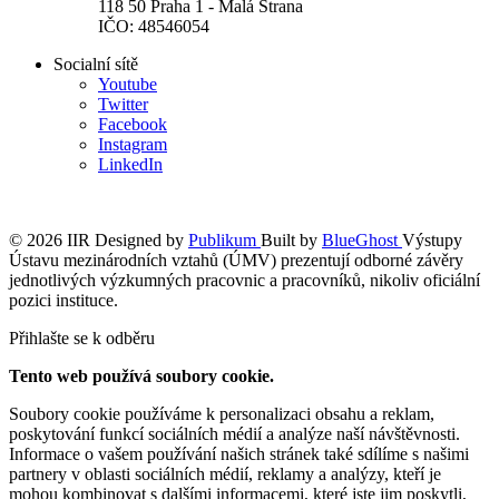
118 50 Praha 1 - Malá Strana
IČO: 48546054
Socialní sítě
Youtube
Twitter
Facebook
Instagram
LinkedIn
© 2026 IIR
Designed by
Publikum
Built by
BlueGhost
Výstupy
Ústavu mezinárodních vztahů (ÚMV) prezentují odborné závěry
jednotlivých výzkumných pracovnic a pracovníků, nikoliv oficiální
pozici instituce.
Přihlašte se k odběru
Tento web používá soubory cookie.
Soubory cookie používáme k personalizaci obsahu a reklam,
poskytování funkcí sociálních médií a analýze naší návštěvnosti.
Informace o vašem používání našich stránek také sdílíme s našimi
partnery v oblasti sociálních médií, reklamy a analýzy, kteří je
mohou kombinovat s dalšími informacemi, které jste jim poskytli,