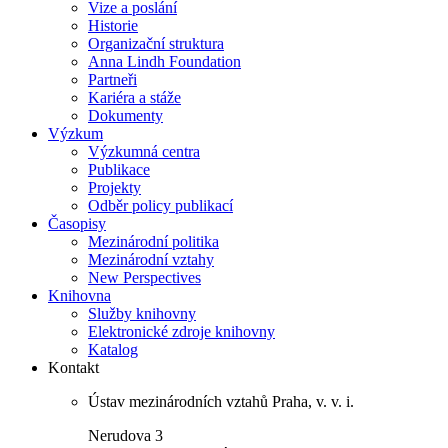
Vize a poslání
Historie
Organizační struktura
Anna Lindh Foundation
Partneři
Kariéra a stáže
Dokumenty
Výzkum
Výzkumná centra
Publikace
Projekty
Odběr policy publikací
Časopisy
Mezinárodní politika
Mezinárodní vztahy
New Perspectives
Knihovna
Služby knihovny
Elektronické zdroje knihovny
Katalog
Kontakt
Ústav mezinárodních vztahů Praha, v. v. i.
Nerudova 3