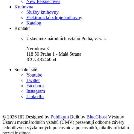
New Perspectives
Knihovna
Služby knihovny
Elektronické zdroje knihovny
Katalog
Kontakt
Ústav mezinárodních vztahů Praha, v. v. i.
Nerudova 3
118 50 Praha 1 - Malá Strana
IČO: 48546054
Socialní sítě
Youtube
Twitter
Facebook
Instagram
LinkedIn
© 2026 IIR
Designed by
Publikum
Built by
BlueGhost
Výstupy
Ústavu mezinárodních vztahů (ÚMV) prezentují odborné závěry
jednotlivých výzkumných pracovnic a pracovníků, nikoliv oficiální
pozici instituce.