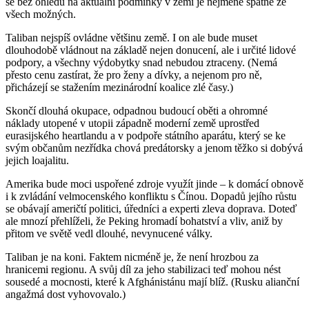
se bez ohledu na aktuální podmínky v zemi je nejméně špatné ze
všech možných.
Taliban nejspíš ovládne většinu země. I on ale bude muset
dlouhodobě vládnout na základě nejen donucení, ale i určité lidové
podpory, a všechny výdobytky snad nebudou ztraceny. (Nemá
přesto cenu zastírat, že pro ženy a dívky, a nejenom pro ně,
přicházejí se stažením mezinárodní koalice zlé časy.)
Skončí dlouhá okupace, odpadnou budoucí oběti a ohromné
náklady utopené v utopii západně moderní země uprostřed
eurasijského heartlandu a v podpoře státního aparátu, který se ke
svým občanům nezřídka chová predátorsky a jenom těžko si dobývá
jejich loajalitu.
Amerika bude moci uspořené zdroje využít jinde – k domácí obnově
i k zvládání velmocenského konfliktu s Čínou. Dopadů jejího růstu
se obávají američtí politici, úředníci a experti zleva doprava. Doteď
ale mnozí přehlíželi, že Peking hromadí bohatství a vliv, aniž by
přitom ve světě vedl dlouhé, nevynucené války.
Taliban je na koni. Faktem nicméně je, že není hrozbou za
hranicemi regionu. A svůj díl za jeho stabilizaci teď mohou nést
sousedé a mocnosti, které k Afghánistánu mají blíž. (Rusku alianční
angažmá dost vyhovovalo.)