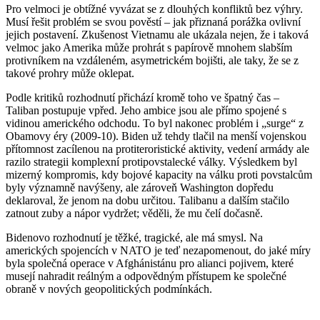
Pro velmoci je obtížné vyvázat se z dlouhých konfliktů bez výhry.
Musí řešit problém se svou pověstí – jak přiznaná porážka ovlivní
jejich postavení. Zkušenost Vietnamu ale ukázala nejen, že i taková
velmoc jako Amerika může prohrát s papírově mnohem slabším
protivníkem na vzdáleném, asymetrickém bojišti, ale taky, že se z
takové prohry může oklepat.
Podle kritiků rozhodnutí přichází kromě toho ve špatný čas –
Taliban postupuje vpřed. Jeho ambice jsou ale přímo spojené s
vidinou amerického odchodu. To byl nakonec problém i „surge“ z
Obamovy éry (2009-10). Biden už tehdy tlačil na menší vojenskou
přítomnost zacílenou na protiteroristické aktivity, vedení armády ale
razilo strategii komplexní protipovstalecké války. Výsledkem byl
mizerný kompromis, kdy bojové kapacity na válku proti povstalcům
byly významně navýšeny, ale zároveň Washington dopředu
deklaroval, že jenom na dobu určitou. Talibanu a dalším stačilo
zatnout zuby a nápor vydržet; věděli, že mu čelí dočasně.
Bidenovo rozhodnutí je těžké, tragické, ale má smysl. Na
amerických spojencích v NATO je teď nezapomenout, do jaké míry
byla společná operace v Afghánistánu pro alianci pojivem, které
musejí nahradit reálným a odpovědným přístupem ke společné
obraně v nových geopolitických podmínkách.