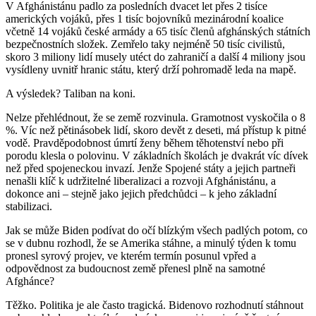
V Afghánistánu padlo za posledních dvacet let přes 2 tisíce
amerických vojáků, přes 1 tisíc bojovníků mezinárodní koalice
včetně 14 vojáků české armády a 65 tisíc členů afghánských státních
bezpečnostních složek. Zemřelo taky nejméně 50 tisíc civilistů,
skoro 3 miliony lidí musely utéct do zahraničí a další 4 miliony jsou
vysídleny uvnitř hranic státu, který drží pohromadě leda na mapě.
A výsledek? Taliban na koni.
Nelze přehlédnout, že se země rozvinula. Gramotnost vyskočila o 8
%. Víc než pětinásobek lidí, skoro devět z deseti, má přístup k pitné
vodě. Pravděpodobnost úmrtí ženy během těhotenství nebo při
porodu klesla o polovinu. V základních školách je dvakrát víc dívek
než před spojeneckou invazí. Jenže Spojené státy a jejich partneři
nenašli klíč k udržitelné liberalizaci a rozvoji Afghánistánu, a
dokonce ani – stejně jako jejich předchůdci – k jeho základní
stabilizaci.
Jak se může Biden podívat do očí blízkým všech padlých potom, co
se v dubnu rozhodl, že se Amerika stáhne, a minulý týden k tomu
pronesl syrový projev, ve kterém termín posunul vpřed a
odpovědnost za budoucnost země přenesl plně na samotné
Afghánce?
Těžko. Politika je ale často tragická. Bidenovo rozhodnutí stáhnout