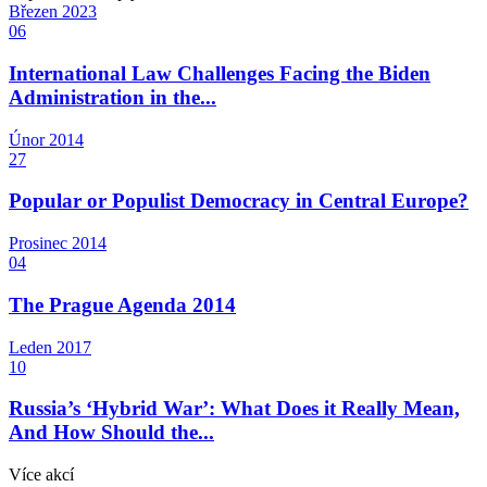
Březen
2023
06
International Law Challenges Facing the Biden
Administration in the...
Únor
2014
27
Popular or Populist Democracy in Central Europe?
Prosinec
2014
04
The Prague Agenda 2014
Leden
2017
10
Russia’s ‘Hybrid War’: What Does it Really Mean,
And How Should the...
Více akcí