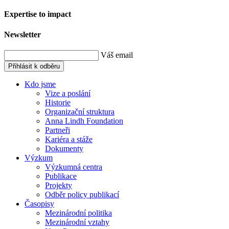
Expertise to impact
Newsletter
Váš email
Přihlásit k odběru
Kdo jsme
Vize a poslání
Historie
Organizační struktura
Anna Lindh Foundation
Partneři
Kariéra a stáže
Dokumenty
Výzkum
Výzkumná centra
Publikace
Projekty
Odběr policy publikací
Časopisy
Mezinárodní politika
Mezinárodní vztahy