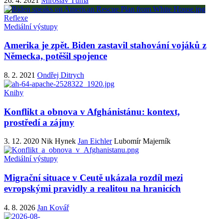
26. 4. 2021
Miroslav Tůma
Reflexe
Mediální výstupy
Amerika je zpět. Biden zastavil stahování vojáků z
Německa, potěšil spojence
8. 2. 2021
Ondřej Ditrych
Knihy
Konflikt a obnova v Afghánistánu: kontext,
prostředí a zájmy
3. 12. 2020
Nik Hynek
Jan Eichler
Lubomír Majerník
Mediální výstupy
Migrační situace v Ceutě ukázala rozdíl mezi
evropskými pravidly a realitou na hranicích
4. 8. 2026
Jan Kovář