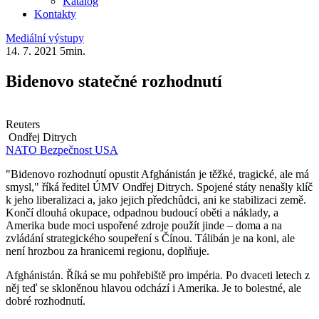
Katalog
Kontakty
Mediální výstupy
14. 7. 2021
5min.
Bidenovo statečné rozhodnutí
Reuters
Ondřej Ditrych
NATO
Bezpečnost
USA
"Bidenovo rozhodnutí opustit Afghánistán je těžké, tragické, ale má
smysl," říká ředitel ÚMV Ondřej Ditrych. Spojené státy nenašly klíč
k jeho liberalizaci a, jako jejich předchůdci, ani ke stabilizaci země.
Končí dlouhá okupace, odpadnou budoucí oběti a náklady, a
Amerika bude moci uspořené zdroje použít jinde – doma a na
zvládání strategického soupeření s Čínou. Tálibán je na koni, ale
není hrozbou za hranicemi regionu, doplňuje.
Afghánistán. Říká se mu pohřebiště pro impéria. Po dvaceti letech z
něj teď se skloněnou hlavou odchází i Amerika. Je to bolestné, ale
dobré rozhodnutí.