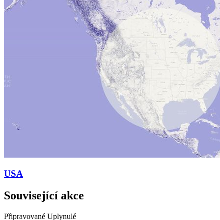
USA
Související akce
Připravované
Uplynulé