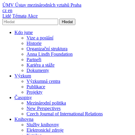
ÚMV
Ústav mezinárodních vztahů Praha
cz
en
Lidé
Témata
Akce
Hledat
Kdo jsme
Vize a poslání
Historie
Organizační struktura
Anna Lindh Foundation
Partneři
Kariéra a stáže
Dokumenty
Výzkum
Výzkumná centra
Publikace
Projekty
Časopisy
Mezinárodní politika
New Perspectives
Czech Journal of International Relations
Knihovna
Služby knihovny
Elektronické zdroje