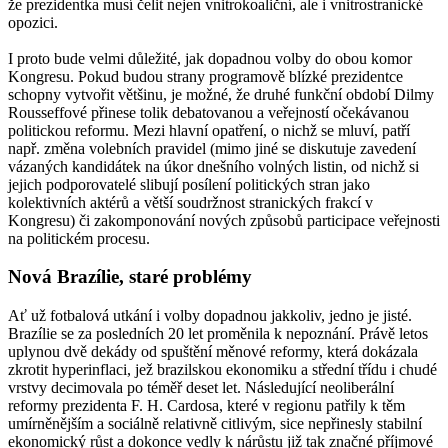
že prezidentka musí čelit nejen vnitrokoaliční, ale i vnitrostranické
opozici.
I proto bude velmi důležité, jak dopadnou volby do obou komor
Kongresu. Pokud budou strany programově blízké prezidentce
schopny vytvořit většinu, je možné, že druhé funkční období Dilmy
Rousseffové přinese tolik debatovanou a veřejností očekávanou
politickou reformu. Mezi hlavní opatření, o nichž se mluví, patří
např. změna volebních pravidel (mimo jiné se diskutuje zavedení
vázaných kandidátek na úkor dnešního volných listin, od nichž si
jejich podporovatelé slibují posílení politických stran jako
kolektivních aktérů a větší soudržnost stranických frakcí v
Kongresu) či zakomponování nových způsobů participace veřejnosti
na politickém procesu.
Nová Brazílie, staré problémy
Ať už fotbalová utkání i volby dopadnou jakkoliv, jedno je jisté.
Brazílie se za posledních 20 let proměnila k nepoznání. Právě letos
uplynou dvě dekády od spuštění měnové reformy, která dokázala
zkrotit hyperinflaci, jež brazilskou ekonomiku a střední třídu i chudé
vrstvy decimovala po téměř deset let. Následující neoliberální
reformy prezidenta F. H. Cardosa, které v regionu patřily k těm
umírněnějším a sociálně relativně citlivým, sice nepřinesly stabilní
ekonomický růst a dokonce vedly k nárůstu již tak značné příjmové