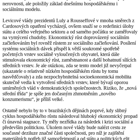
nerovnosti, ale položily základ dnešnímu hospodářskému i
sociálnímu modelu.
Levicové vlády prezidentů Luly a Rousseffové v mnoha směrech z
Cardosových opatření vycházejí, ovšem snaží se o redefinici úlohy
státu a celého veřejného sektoru a od samého počátku se zaměřovaly
na vymýcení chudoby. Ekonomický růst doprovázený sociálním
začleňováním byl rovněž růstem ze sociálního začleňování. Posílení
systému sociálních dávek přispěl k větší soukromé spotřebě
početných vrstev sociálně vyloučených obyvatel, která dále
stimulovala ekonomický růst, zaměstnanost a další bohatnutí sílících
středních vrstev. Je ale otázkou, zda se tento model již nevyčerpal
(ukazatele o relativně nízkém hospodářském růstu by tomu
nasvědčovaly) a zda nezpochybnitelná socioekonomická mobilita
skutečně vedla k vytvoření středních vrstev, které bývají oporou
umírněných vlád v demokratických společnostech. Riziko, že „nová
střední třída“ je spíše jen dočasným zhmotněním „nového
konzumerismu“, je příliš velké.
Ostatně nebylo by to v brazilských dějinách poprvé, kdy slibný
cyklus hospodářského růstu následoval hluboký ekonomický propad
či únavná stagnace. Ty měly nezřídka za následek i krizi sociální a
především politickou. Úkolem nové vlády bude nalézt cestu ze
současné deziluze značné části společnosti, pro níž je zajištění
materiálních potřeb již samozřejmostí a od státu a politických elit