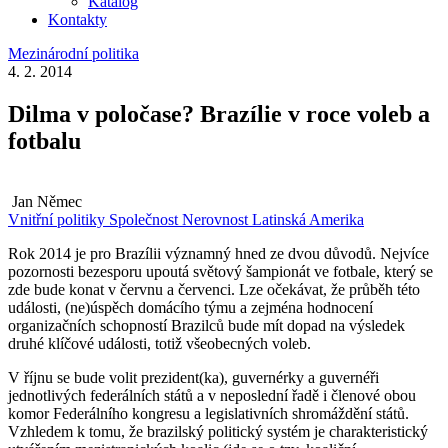
Katalog
Kontakty
Mezinárodní politika
4. 2. 2014
Dilma v poločase? Brazílie v roce voleb a
fotbalu
Jan Němec
Vnitřní politiky
Společnost
Nerovnost
Latinská Amerika
Rok 2014 je pro Brazílii významný hned ze dvou důvodů. Nejvíce
pozornosti bezesporu upoutá světový šampionát ve fotbale, který se
zde bude konat v červnu a červenci. Lze očekávat, že průběh této
události, (ne)úspěch domácího týmu a zejména hodnocení
organizačních schopností Brazilců bude mít dopad na výsledek
druhé klíčové události, totiž všeobecných voleb.
V říjnu se bude volit prezident(ka), guvernérky a guvernéři
jednotlivých federálních států a v neposlední řadě i členové obou
komor Federálního kongresu a legislativních shromáždění států.
Vzhledem k tomu, že brazilský politický systém je charakteristický