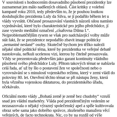
V souvislosti s hodnocením dosavadního působení prezidentky lze
zaznamenat jen málo nadšených ohlasů. Část kritiky z volební
kampaně roku 2010, tedy především to, že je pouhou loutkou
dosluhujícího prezidenta Luly da Silva, se jí podařilo během let u
vlády vyvrátit. Občasné prosazování vlastních názorů silou namísto
vyjednávání, které bylo charakteristické pro jejího předchůdce, jí
zase vyneslo mediální označení „císařovna Dilma I.“.
Nejproblematičtějším rysem se však pro nadcházející volby může
stát fakt, že se prezidentce nepodařilo zbavit image politicky
„nemastné neslané“ osoby. Skutečně bychom jen těžko nalezli
nějaké silné politické téma, které by prezidentka ve veřejné debatě
nastolovala, neřkuli ucelenou vizi, kterou by čitelně prosazovala.
Vždy se prezentovala především jako garant kontinuity vládního
působení svého předchůdce Luly. Přitom takových témat se nabízela
celá řada, ať už by šlo o postavení žen ve společnosti nebo o
vyrovnávání se s minulostí vojenského režimu, který v zemi vládl do
poloviny 80. let. Otevření těchto témat se při nástupu ženy, která
byla vězněna vojenskou diktaturou, do prezidentského úřadu,
očekávalo.
Oficiální motto vlády „Bohatá země je země bez chudoby“ vzruší
snad jen vládní marketéry. Vláda pod prezidentčiným vedením se
nezasazovala o nějaký výrazný společenský apel a spíše kultivovala
obraz sebe sama jako dobrého správce, zkušeného manažera věcí
veřejných, de facto technokrata. Nic, co by na rozdíl od výše