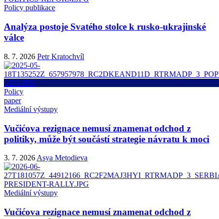
Policy publikace
Analýza postoje Svatého stolce k rusko-ukrajinské
válce
8. 7. 2026
Petr Kratochvíl
Policy
paper
Mediální výstupy
Vučićova rezignace nemusí znamenat odchod z
politiky, může být součástí strategie návratu k moci
3. 7. 2026
Asya Metodieva
Mediální výstupy
Vučićova rezignace nemusí znamenat odchod z