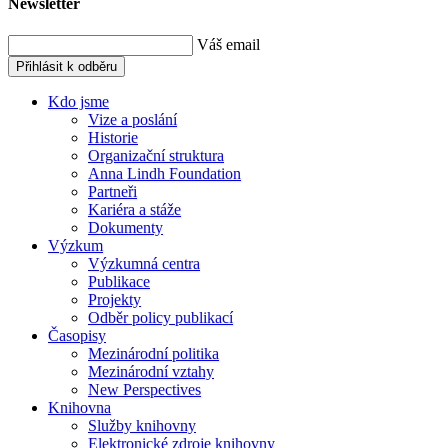
Newsletter
Váš email
Přihlásit k odběru
Kdo jsme
Vize a poslání
Historie
Organizační struktura
Anna Lindh Foundation
Partneři
Kariéra a stáže
Dokumenty
Výzkum
Výzkumná centra
Publikace
Projekty
Odběr policy publikací
Časopisy
Mezinárodní politika
Mezinárodní vztahy
New Perspectives
Knihovna
Služby knihovny
Elektronické zdroje knihovny