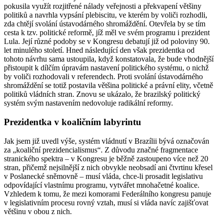
pokusila využít rozjitřené nálady veřejnosti a překvapení většiny
politiků a navrhla vypsání plebiscitu, ve kterém by voliči rozhodli,
zda chtějí svolání ústavodárného shromáždění. Otevřela by se tím
cesta k tzv. politické reformě, jíž měl ve svém programu i prezident
Lula. Její různé podoby se v Kongresu debatují již od poloviny 90.
let minulého století. Hned následující den však prezidentka od
tohoto návrhu sama ustoupila, když konstatovala, že bude vhodnější
přistoupit k dílčím úpravám nastavení politického systému, o nichž
by voliči rozhodovali v referendech. Proti svolání ústavodárného
shromáždění se totiž postavila většina politické a právní elity, včetně
politiků vládních stran. Znovu se ukázalo, že brazilský politický
systém svým nastavením nedovoluje radikální reformy.
Prezidentka v koaličním labyrintu
Jak jsem již uvedl výše, systém vládnutí v Brazílii bývá označován
za „koaliční prezidencialismus“. Z důvodu značné fragmentace
stranického spektra – v Kongresu je běžně zastoupeno více než 20
stran, přičemž nejsilnější z nich obvykle neobsadí ani čtvrtinu křesel
v Poslanecké sněmovně – musí vláda, chce-li prosadit legislativu
odpovídající vlastnímu programu, vytvářet mnohačetné koalice.
Vzhledem k tomu, že mezi komorami Federálního kongresu panuje
v legislativním procesu rovný vztah, musí si vláda navíc zajišťovat
většinu v obou z nich.