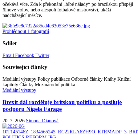
očekává více. Zda k překonání „blbé nálady“ po brazilskou přispějí
říjnové volby, nebo alespoň fotbalové mistrovství, ukáží
nadcházející měsíce.
Prohlédnout
1
fotografií
Sdílet
Email
Facebook
Twitter
Související články
Mediální výstupy
Policy publikace
Odborné články
Knihy
Knižní
kapitoly
Články
Mezinárodní politika
Mediální výstupy
Brexit dál rozděluje britskou politiku a posiluje
podporu Nigela Farage
20. 7. 2026
Simona Dianová