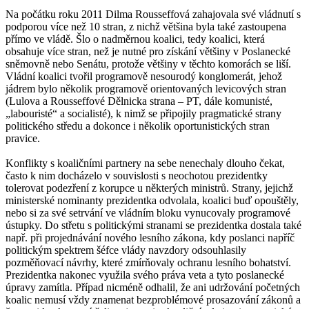
Na počátku roku 2011 Dilma Rousseffová zahajovala své vládnutí s
podporou více než 10 stran, z nichž většina byla také zastoupena
přímo ve vládě. Šlo o nadměrnou koalici, tedy koalici, která
obsahuje více stran, než je nutné pro získání většiny v Poslanecké
sněmovně nebo Senátu, protože většiny v těchto komorách se liší.
Vládní koalici tvořil programově nesourodý konglomerát, jehož
jádrem bylo několik programově orientovaných levicových stran
(Lulova a Rousseffové Dělnicka strana – PT, dále komunisté,
„labouristé“ a socialisté), k nimž se připojily pragmatické strany
politického středu a dokonce i několik oportunistických stran
pravice.
Konflikty s koaličními partnery na sebe nenechaly dlouho čekat,
často k nim docházelo v souvislosti s neochotou prezidentky
tolerovat podezření z korupce u některých ministrů. Strany, jejichž
ministerské nominanty prezidentka odvolala, koalici buď opouštěly,
nebo si za své setrvání ve vládním bloku vynucovaly programové
ústupky. Do střetu s politickými stranami se prezidentka dostala také
např. při projednávání nového lesního zákona, kdy poslanci napříč
politickým spektrem šéfce vlády navzdory odsouhlasily
pozměňovací návrhy, které zmírňovaly ochranu lesního bohatství.
Prezidentka nakonec využila svého práva veta a tyto poslanecké
úpravy zamítla. Případ nicméně odhalil, že ani udržování početných
koalic nemusí vždy znamenat bezproblémové prosazování zákonů a