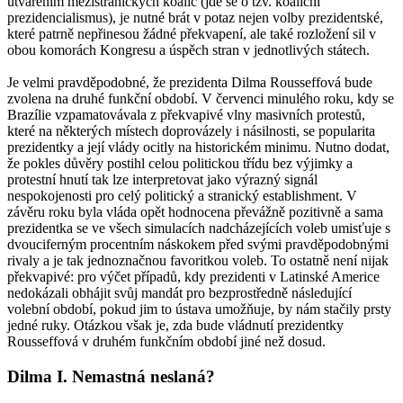
utvářením mezistranických koalic (jde se o tzv. koaliční
prezidencialismus), je nutné brát v potaz nejen volby prezidentské,
které patrně nepřinesou žádné překvapení, ale také rozložení sil v
obou komorách Kongresu a úspěch stran v jednotlivých státech.
Je velmi pravděpodobné, že prezidenta Dilma Rousseffová bude
zvolena na druhé funkční období. V červenci minulého roku, kdy se
Brazílie vzpamatovávala z překvapivé vlny masivních protestů,
které na některých místech doprovázely i násilnosti, se popularita
prezidentky a její vlády ocitly na historickém minimu. Nutno dodat,
že pokles důvěry postihl celou politickou třídu bez výjimky a
protestní hnutí tak lze interpretovat jako výrazný signál
nespokojenosti pro celý politický a stranický establishment. V
závěru roku byla vláda opět hodnocena převážně pozitivně a sama
prezidentka se ve všech simulacích nadcházejících voleb umisťuje s
dvouciferným procentním náskokem před svými pravděpodobnými
rivaly a je tak jednoznačnou favoritkou voleb. To ostatně není nijak
překvapivé: pro výčet případů, kdy prezidenti v Latinské Americe
nedokázali obhájit svůj mandát pro bezprostředně následující
volební období, pokud jim to ústava umožňuje, by nám stačily prsty
jedné ruky. Otázkou však je, zda bude vládnutí prezidentky
Rousseffová v druhém funkčním období jiné než dosud.
Dilma I. Nemastná neslaná?