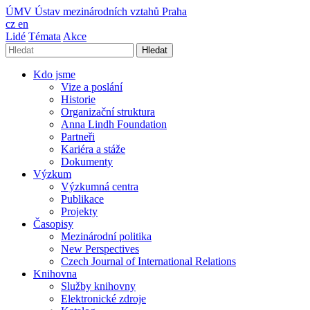
ÚMV
Ústav mezinárodních vztahů Praha
cz
en
Lidé
Témata
Akce
Hledat
Kdo jsme
Vize a poslání
Historie
Organizační struktura
Anna Lindh Foundation
Partneři
Kariéra a stáže
Dokumenty
Výzkum
Výzkumná centra
Publikace
Projekty
Časopisy
Mezinárodní politika
New Perspectives
Czech Journal of International Relations
Knihovna
Služby knihovny
Elektronické zdroje