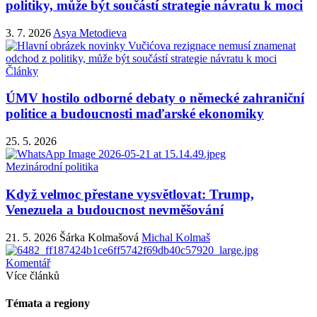
politiky, může být součástí strategie návratu k moci
3. 7. 2026
Asya Metodieva
Články
ÚMV hostilo odborné debaty o německé zahraniční
politice a budoucnosti maďarské ekonomiky
25. 5. 2026
Mezinárodní politika
Když velmoc přestane vysvětlovat: Trump,
Venezuela a budoucnost nevměšování
21. 5. 2026
Šárka Kolmašová
Michal Kolmaš
Komentář
Více článků
Témata a regiony