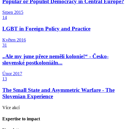
Popular or Populist Democracy in Central Europe?
Srpen
2015
14
LGBT in Foreign Policy and Practice
Květen
2016
31
„Ale my jsme přece neměli kolonie!“ - Česko-
slovenské postkoloniáln...
Únor
2017
13
The Small State and Asymmetric Warfare - The
Slovenian Experience
Více akcí
Expertise to impact