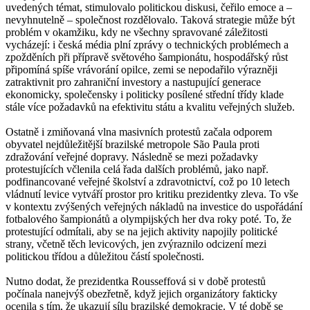
uvedených témat, stimulovalo politickou diskusi, čeřilo emoce a –
nevyhnutelně – společnost rozdělovalo. Taková strategie může být
problém v okamžiku, kdy ne všechny spravované záležitosti
vycházejí: i česká média plní zprávy o technických problémech a
zpožděních při přípravě světového šampionátu, hospodářský růst
připomíná spíše vrávorání opilce, zemi se nepodařilo výrazněji
zatraktivnit pro zahraniční investory a nastupující generace
ekonomicky, společensky i politicky posílené střední třídy klade
stále více požadavků na efektivitu státu a kvalitu veřejných služeb.
Ostatně i zmiňovaná vlna masivních protestů začala odporem
obyvatel nejdůležitější brazilské metropole São Paula proti
zdražování veřejné dopravy. Následně se mezi požadavky
protestujících včlenila celá řada dalších problémů, jako např.
podfinancované veřejné školství a zdravotnictví, což po 10 letech
vládnutí levice vytváří prostor pro kritiku prezidentky zleva. To vše
v kontextu zvýšených veřejných nákladů na investice do uspořádání
fotbalového šampionátů a olympijských her dva roky poté. To, že
protestující odmítali, aby se na jejich aktivity napojily politické
strany, včetně těch levicových, jen zvýraznilo odcizení mezi
politickou třídou a důležitou částí společnosti.
Nutno dodat, že prezidentka Rousseffová si v době protestů
počínala nanejvýš obezřetně, když jejich organizátory fakticky
ocenila s tím, že ukazují sílu brazilské demokracie. V té době se