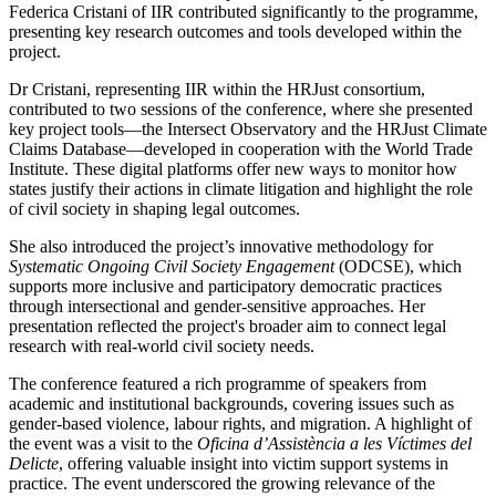
Federica Cristani of IIR contributed significantly to the programme,
presenting key research outcomes and tools developed within the
project.
Dr Cristani, representing IIR within the HRJust consortium,
contributed to two sessions of the conference, where she presented
key project tools—the Intersect Observatory and the HRJust Climate
Claims Database—developed in cooperation with the World Trade
Institute. These digital platforms offer new ways to monitor how
states justify their actions in climate litigation and highlight the role
of civil society in shaping legal outcomes.
She also introduced the project’s innovative methodology for
Systematic Ongoing Civil Society Engagement
(ODCSE), which
supports more inclusive and participatory democratic practices
through intersectional and gender-sensitive approaches. Her
presentation reflected the project's broader aim to connect legal
research with real-world civil society needs.
The conference featured a rich programme of speakers from
academic and institutional backgrounds, covering issues such as
gender-based violence, labour rights, and migration. A highlight of
the event was a visit to the
Oficina d’Assistència a les Víctimes del
Delicte
, offering valuable insight into victim support systems in
practice. The event underscored the growing relevance of the