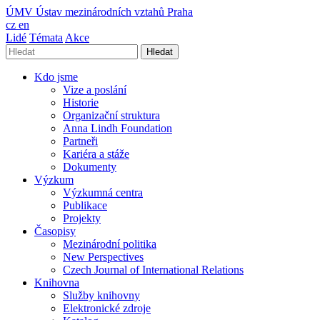
ÚMV
Ústav mezinárodních vztahů Praha
cz
en
Lidé
Témata
Akce
Hledat
Kdo jsme
Vize a poslání
Historie
Organizační struktura
Anna Lindh Foundation
Partneři
Kariéra a stáže
Dokumenty
Výzkum
Výzkumná centra
Publikace
Projekty
Časopisy
Mezinárodní politika
New Perspectives
Czech Journal of International Relations
Knihovna
Služby knihovny
Elektronické zdroje