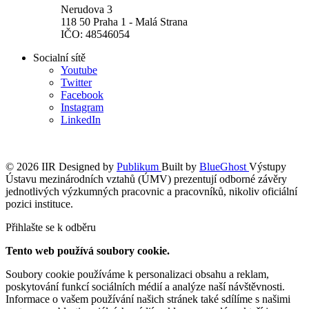
Nerudova 3
118 50 Praha 1 - Malá Strana
IČO: 48546054
Socialní sítě
Youtube
Twitter
Facebook
Instagram
LinkedIn
© 2026 IIR
Designed by
Publikum
Built by
BlueGhost
Výstupy
Ústavu mezinárodních vztahů (ÚMV) prezentují odborné závěry
jednotlivých výzkumných pracovnic a pracovníků, nikoliv oficiální
pozici instituce.
Přihlašte se k odběru
Tento web používá soubory cookie.
Soubory cookie používáme k personalizaci obsahu a reklam,
poskytování funkcí sociálních médií a analýze naší návštěvnosti.
Informace o vašem používání našich stránek také sdílíme s našimi