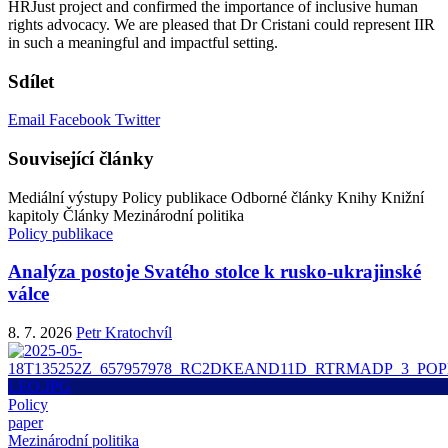
HRJust project and confirmed the importance of inclusive human
rights advocacy. We are pleased that Dr Cristani could represent IIR
in such a meaningful and impactful setting.
Sdílet
Email
Facebook
Twitter
Související články
Mediální výstupy
Policy publikace
Odborné články
Knihy
Knižní
kapitoly
Články
Mezinárodní politika
Policy publikace
Analýza postoje Svatého stolce k rusko-ukrajinské
válce
8. 7. 2026
Petr Kratochvíl
Policy
paper
Mezinárodní politika