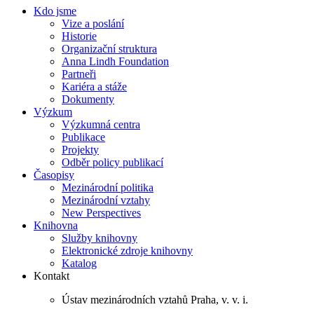
Kdo jsme
Vize a poslání
Historie
Organizační struktura
Anna Lindh Foundation
Partneři
Kariéra a stáže
Dokumenty
Výzkum
Výzkumná centra
Publikace
Projekty
Odběr policy publikací
Časopisy
Mezinárodní politika
Mezinárodní vztahy
New Perspectives
Knihovna
Služby knihovny
Elektronické zdroje knihovny
Katalog
Kontakt
Ústav mezinárodních vztahů Praha, v. v. i.