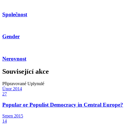
Společnost
Gender
Nerovnost
Související akce
Připravované
Uplynulé
Únor
2014
27
Popular or Populist Democracy in Central Europe?
Srpen
2015
14