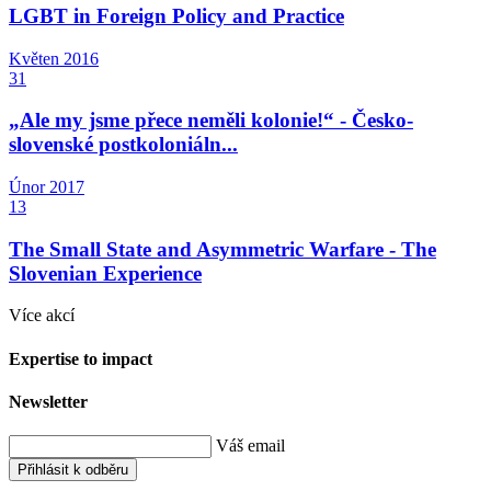
LGBT in Foreign Policy and Practice
Květen
2016
31
„Ale my jsme přece neměli kolonie!“ - Česko-
slovenské postkoloniáln...
Únor
2017
13
The Small State and Asymmetric Warfare - The
Slovenian Experience
Více akcí
Expertise to impact
Newsletter
Váš email
Přihlásit k odběru