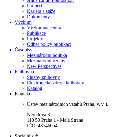
Anna Lindh Foundation
Partneři
Kariéra a stáže
Dokumenty
Výzkum
Výzkumná centra
Publikace
Projekty
Odběr policy publikací
Časopisy
Mezinárodní politika
Mezinárodní vztahy
New Perspectives
Knihovna
Služby knihovny
Elektronické zdroje knihovny
Katalog
Kontakt
Ústav mezinárodních vztahů Praha, v. v. i.
Nerudova 3
118 50 Praha 1 - Malá Strana
IČO: 48546054
Socialní sítě