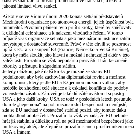
další význam. Je to prostor pro nedolarové transakce, a tedy o
jakousi limitaci vlivu sankcí.
Ačkoliv se ve Vídni v únoru 2020 konala setkání představitelů
Mezinárodní organizace pro atomovou energii, jejich úspěšnost byla
minimální. Prvotním plánem bylo přijít s kroky, které by směřovaly
k uklidnění celé situace a k nalezení vhodného řešení. V tomto
případě však organizace selhala a jako mezinárodní instituce zatím
nevystupuje dostatečně suverénně. Právě v této chvíli se pozornost
upírá k EU a k uskupení E3 (Francie, Německo a Velká Británie),
která by měla sloužit jako hlavní a možná i nahrazující aktér v této
záležitosti. Prozatím se však nepodařilo přesvědčit Írán ke změně
rétoriky a přístupu k západním státům.
Je tedy otázkou, jaké další kroky je možné ze strany EU
podniknout, aby byla zachována diplomatická rovina a možnost
kompromisu, který je dle EU a E3 jedinou možnou volbou, aby
nedošlo ke zhoršení celé situace a k eskalaci konfliktu do podoby
vojenského zásahu. Zároveň je také důležité uvědomit si postoj
USA a jeho další kroky. USA se totiž v posledních letech posunulo
do role „hegemona“ na poli mezinárodní bezpečnosti a není jisté,
zda se EU nachází v dostatečně stabilní pozici, aby tomuto tlaku
mohla dlouhodobě čelit. Prozatím to však vypadá, že EU nebude
hrát již stabilní a důležitou roli na poli mezinárodní bezpečnosti jako
unifikovaný aktér, ale zřejmě se prozatím stane i prostředníkem mezi
USA a Íránem.