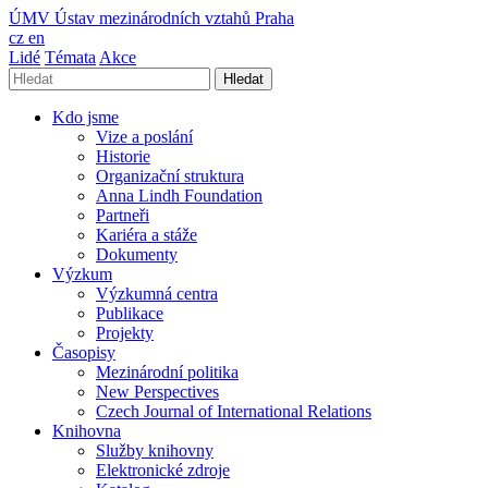
ÚMV
Ústav mezinárodních vztahů Praha
cz
en
Lidé
Témata
Akce
Hledat
Kdo jsme
Vize a poslání
Historie
Organizační struktura
Anna Lindh Foundation
Partneři
Kariéra a stáže
Dokumenty
Výzkum
Výzkumná centra
Publikace
Projekty
Časopisy
Mezinárodní politika
New Perspectives
Czech Journal of International Relations
Knihovna
Služby knihovny
Elektronické zdroje