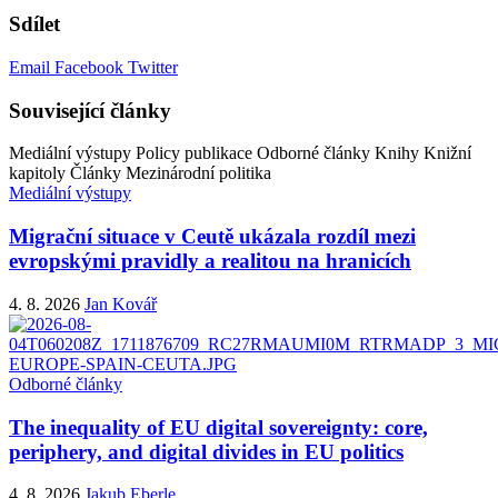
Sdílet
Email
Facebook
Twitter
Související články
Mediální výstupy
Policy publikace
Odborné články
Knihy
Knižní
kapitoly
Články
Mezinárodní politika
Mediální výstupy
Migrační situace v Ceutě ukázala rozdíl mezi
evropskými pravidly a realitou na hranicích
4. 8. 2026
Jan Kovář
Odborné články
The inequality of EU digital sovereignty: core,
periphery, and digital divides in EU politics
4. 8. 2026
Jakub Eberle