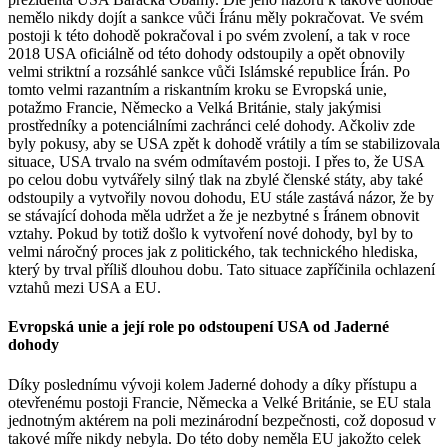
nemělo nikdy dojít a sankce vůči Íránu měly pokračovat. Ve svém
postoji k této dohodě pokračoval i po svém zvolení, a tak v roce
2018 USA oficiálně od této dohody odstoupily a opět obnovily
velmi striktní a rozsáhlé sankce vůči Islámské republice Írán. Po
tomto velmi razantním a riskantním kroku se Evropská unie,
potažmo Francie, Německo a Velká Británie, staly jakýmisi
prostředníky a potenciálními zachránci celé dohody. Ačkoliv zde
byly pokusy, aby se USA zpět k dohodě vrátily a tím se stabilizovala
situace, USA trvalo na svém odmítavém postoji. I přes to, že USA
po celou dobu vytvářely silný tlak na zbylé členské státy, aby také
odstoupily a vytvořily novou dohodu, EU stále zastává názor, že by
se stávající dohoda měla udržet a že je nezbytné s Íránem obnovit
vztahy. Pokud by totiž došlo k vytvoření nové dohody, byl by to
velmi náročný proces jak z politického, tak technického hlediska,
který by trval příliš dlouhou dobu. Tato situace zapříčinila ochlazení
vztahů mezi USA a EU.
Evropská unie a její role po odstoupení USA od Jaderné
dohody
Díky poslednímu vývoji kolem Jaderné dohody a díky přístupu a
otevřenému postoji Francie, Německa a Velké Británie, se EU stala
jednotným aktérem na poli mezinárodní bezpečnosti, což doposud v
takové míře nikdy nebyla. Do této doby neměla EU jakožto celek