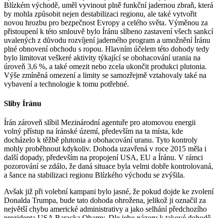
Blízkém východě, uměl vyvinout plně funkční jadernou zbraň, která
by mohla způsobit nejen destabilizaci regionu, ale také vytvořit
novou hrozbu pro bezpečnost Evropy a celého světa. Výměnou za
přistoupení k této smlouvě bylo Íránu slíbeno zastavení všech sankcí
uvalených z důvodu rozvíjení jaderného program a umožnění Íránu
plné obnovení obchodu s ropou. Hlavním účelem této dohody tedy
bylo limitovat veškeré aktivity týkající se obohacování urania na
úroveň 3,6 %, a také omezit nebo zcela ukončit produkci plutonia.
Výše zmíněná omezení a limity se samozřejmě vztahovaly také na
vybavení a technologie k tomu potřebné.
Sliby Íránu
Írán zároveň slíbil Mezinárodní agentuře pro atomovou energii
volný přístup na íránské území, především na ta místa, kde
docházelo k těžbě plutonia a obohacování uranu. Tyto kontroly
mohly proběhnout kdykoliv. Dohoda uzavřená v roce 2015 měla i
další dopady, především na propojení USA, EU a Íránu. V rámci
pozorování se zdálo, že daná situace byla velmi dobře kontrolovaná,
a šance na stabilizaci regionu Blízkého východu se zvýšila.
Avšak již při volební kampani bylo jasné, že pokud dojde ke zvolení
Donalda Trumpa, bude tato dohoda ohrožena, jelikož ji označil za
největší chybu americké administrativy a jako selhání předchozího
prezidenta USA Baracka Obamy. Dle jeho názoru k takové dohodě