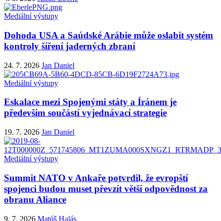
Mediální výstupy
Dohoda USA a Saúdské Arábie může oslabit systém
kontroly šíření jaderných zbraní
24. 7. 2026
Jan Daniel
Mediální výstupy
Eskalace mezi Spojenými státy a Íránem je
především součástí vyjednávací strategie
19. 7. 2026
Jan Daniel
Mediální výstupy
Summit NATO v Ankaře potvrdil, že evropští
spojenci budou muset převzít větší odpovědnost za
obranu Aliance
9. 7. 2026
Matúš Halás