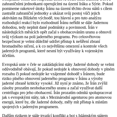
zahraničními jednotkami operujícími na území Iráku a Sýrie. Pokud
pomineme raketové útoky Íránu na území těchto dvou států s cílem
zastrašit zahraniční jednotky a ukázat svůj postoj vůči jejich
aktivitám na Blízkém východě, tou hlavní a pro tuto analýzu
rozhodující reakcí bylo rozhodnutí Íránu neřídit se dále Jadernou
dohodou, tedy neplnit dané podmínky a povinnosti. Írán v
následujících měsících opět začal s obohacováním uranu a obnovil
svůj výzkum na poli jaderného programu. Pro celosvětovou
bezpečnost je velmi důležité udržet přístup k nešíření zbraní
hromadného ničení, a k co největšímu omezení a kontrole všech
jaderných programů, které nesmí být využívány k vojenským
účelům.
Evropská unie v čele se zakládajícími státy Jaderné dohody se velmi
odůvodněně obávají, že pokud nedojde k obnovení dohody v plném
rozsahu či pokud nedojde ke vzájemné dohodě s Íránem, bude
riziko plného obnovení jaderného programu v Íránu a výroby
jaderné zbraně kriticky vysoké. Již nyní je známo, že Írán zvýšil
zásoby prozatím neobohaceného uranu a začal využívat další
centrifugu pro jeho obohacení. Írán prozatím odmítá spolupracovat
jak s evropskými státy, tak s Mezinárodní agenturou pro atomovou
energii, které by, dle Jaderné dohody, měly mít přístup k místům
spojených s jaderným programem.
Dalším rizikem je stále trvající konflikt a boj s Islámským státem