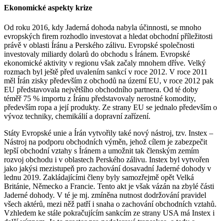
Ekonomické aspekty krize
Od roku 2016, kdy Jaderná dohoda nabyla účinnosti, se mnoho
evropských firem rozhodlo investovat a hledat obchodní příležitosti
právě v oblasti Íránu a Perského zálivu. Evropské společnosti
investovaly miliardy dolarů do obchodu s Íránem. Evropské
ekonomické aktivity v regionu však začaly mnohem dříve. Velký
rozmach byl ještě před uvalením sankcí v roce 2012. V roce 2011
měl Írán zisky především z obchodů na území EU, v roce 2012 pak
EU představovala největšího obchodního partnera. Od té doby
téměř 75 % importu z Íránu představovaly nerostné komodity,
především ropa a její produkty. Ze strany EU se jednalo především o
vývoz techniky, chemikálií a dopravní zařízení.
Státy Evropské unie a Írán vytvořily také nový nástroj, tzv. Instex –
Nástroj na podporu obchodních výměn, jehož cílem je zabezpečit
lepší obchodní vztahy s Íránem a umožnit tak členským zemím
rozvoj obchodu i v oblastech Perského zálivu. Instex byl vytvořen
jako jakýsi mezistupeň pro zachování dosavadní Jaderné dohody v
lednu 2019. Zakládajícími členy byly samozřejmě opět Velká
Británie, Německo a Francie. Tento akt je však vázán na zbylé části
Jaderné dohody. V té je mj. zmíněna nutnost dodržování pravidel
všech aktérů, mezi něž patří i snaha o zachování obchodních vztahů.
Vzhledem ke stále pokračujícím sankcím ze strany USA má Instex i