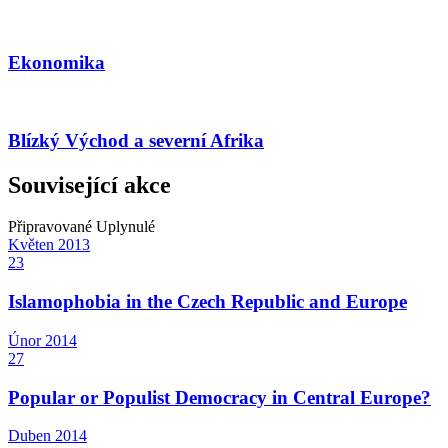
Ekonomika
Blízký Východ a severní Afrika
Související akce
Připravované
Uplynulé
Květen
2013
23
Islamophobia in the Czech Republic and Europe
Únor
2014
27
Popular or Populist Democracy in Central Europe?
Duben
2014