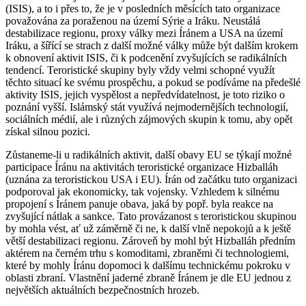
(ISIS), a to i přes to, že je v posledních měsících tato organizace
považována za poraženou na území Sýrie a Iráku. Neustálá
destabilizace regionu, proxy války mezi Íránem a USA na území
Iráku, a šířící se strach z další možné války může být dalším krokem
k obnovení aktivit ISIS, či k podcenění zvyšujících se radikálních
tendencí. Teroristické skupiny byly vždy velmi schopné využít
těchto situací ke svému prospěchu, a pokud se podíváme na předešlé
aktivity ISIS, jejich vyspělost a nepředvídatelnost, je toto riziko o
poznání vyšší. Islámský stát využívá nejmodernějších technologií,
sociálních médií, ale i různých zájmových skupin k tomu, aby opět
získal silnou pozici.
Zůstaneme-li u radikálních aktivit, další obavy EU se týkají možné
participace Íránu na aktivitách teroristické organizace Hizballáh
(uznána za teroristickou USA i EU). Írán od začátku tuto organizaci
podporoval jak ekonomicky, tak vojensky. Vzhledem k silnému
propojení s Íránem panuje obava, jaká by popř. byla reakce na
zvyšující nátlak a sankce. Tato provázanost s teroristickou skupinou
by mohla vést, ať už záměrně či ne, k další vlně nepokojů a k ještě
větší destabilizaci regionu. Zároveň by mohl být Hizballáh předním
aktérem na černém trhu s komoditami, zbraněmi či technologiemi,
které by mohly Íránu dopomoci k dalšímu technickému pokroku v
oblasti zbraní. Vlastnění jaderné zbraně Íránem je dle EU jednou z
největších aktuálních bezpečnostních hrozeb.