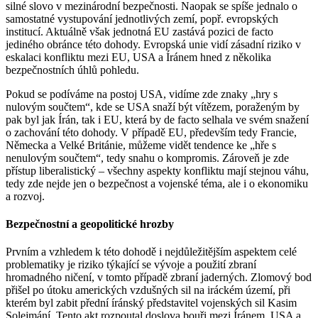
silné slovo v mezinárodní bezpečnosti. Naopak se spíše jednalo o
samostatné vystupování jednotlivých zemí, popř. evropských
institucí. Aktuálně však jednotná EU zastává pozici de facto
jediného obránce této dohody. Evropská unie vidí zásadní riziko v
eskalaci konfliktu mezi EU, USA a Íránem hned z několika
bezpečnostních úhlů pohledu.
Pokud se podíváme na postoj USA, vidíme zde znaky „hry s
nulovým součtem“, kde se USA snaží být vítězem, poraženým by
pak byl jak Írán, tak i EU, která by de facto selhala ve svém snažení
o zachování této dohody. V případě EU, především tedy Francie,
Německa a Velké Británie, můžeme vidět tendence ke „hře s
nenulovým součtem“, tedy snahu o kompromis. Zároveň je zde
přístup liberalistický – všechny aspekty konfliktu mají stejnou váhu,
tedy zde nejde jen o bezpečnost a vojenské téma, ale i o ekonomiku
a rozvoj.
Bezpečnostní a geopolitické hrozby
Prvním a vzhledem k této dohodě i nejdůležitějším aspektem celé
problematiky je riziko týkající se vývoje a použití zbraní
hromadného ničení, v tomto případě zbraní jaderných. Zlomový bod
přišel po útoku amerických vzdušných sil na iráckém území, při
kterém byl zabit přední íránský představitel vojenských sil Kasim
Solejmání. Tento akt rozpoutal doslova bouři mezi Íránem, USA a