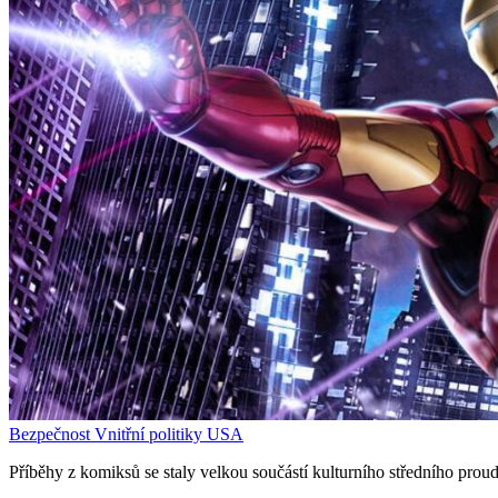
Bezpečnost
Vnitřní politiky
USA
Příběhy z komiksů se staly velkou součástí kulturního středního prou