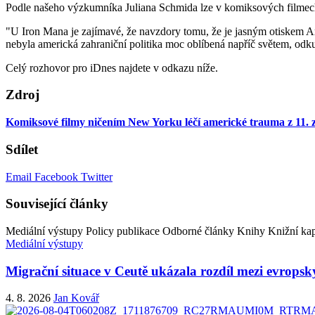
Podle našeho výzkumníka Juliana Schmida lze v komiksových filmech 
"U Iron Mana je zajímavé, že navzdory tomu, že je jasným otiskem A
nebyla americká zahraniční politika moc oblíbená napříč světem, odk
Celý rozhovor pro iDnes najdete v odkazu níže.
Zdroj
Komiksové filmy ničením New Yorku léčí americké trauma z 11. z
Sdílet
Email
Facebook
Twitter
Související články
Mediální výstupy
Policy publikace
Odborné články
Knihy
Knižní kap
Mediální výstupy
Migrační situace v Ceutě ukázala rozdíl mezi evropsk
4. 8. 2026
Jan Kovář