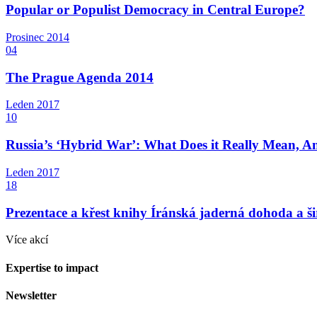
Popular or Populist Democracy in Central Europe?
Prosinec
2014
04
The Prague Agenda 2014
Leden
2017
10
Russia’s ‘Hybrid War’: What Does it Really Mean, A
Leden
2017
18
Prezentace a křest knihy Íránská jaderná dohoda a šir
Více akcí
Expertise to impact
Newsletter