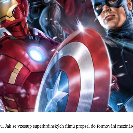
du. Jak se vzestup superhrdinských filmů propsal do formování mezinár