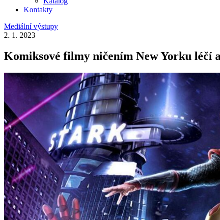
Katalog
Kontakty
Mediální výstupy
2. 1. 2023
Komiksové filmy ničením New Yorku léčí a