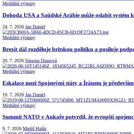
Mediální výstupy
Dohoda USA a Saúdské Arábie může oslabit systém ko
24. 7. 2026
Jan Daniel
Mediální výstupy
Brexit dál rozděluje britskou politiku a posiluje pod
20. 7. 2026
Simona Dianová
Mediální výstupy
Eskalace mezi Spojenými státy a Íránem je především 
19. 7. 2026
Jan Daniel
Mediální výstupy
Summit NATO v Ankaře potvrdil, že evropští spojenci
9. 7. 2026
Matúš Halás