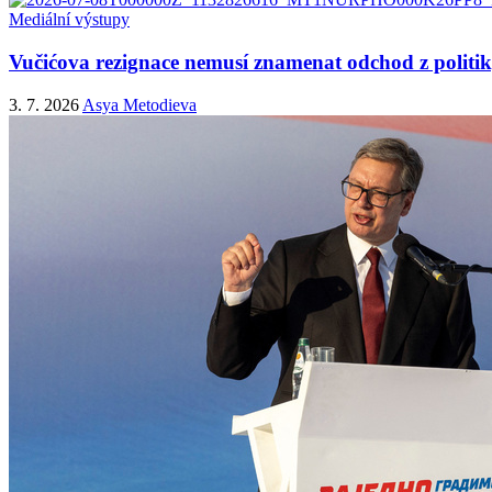
Mediální výstupy
Vučićova rezignace nemusí znamenat odchod z politiky
3. 7. 2026
Asya Metodieva