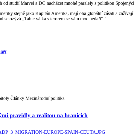
od studií Marvel a DC nacházet mnohé paralely s politikou Spojených
meriky stejně jako Kapitán Amerika, mají oba globální zásah a zažív
ud se ozývá „Tahle válka s terorem se vám moc nedaří“."
áří
itoly
Články
Mezinárodní politika
ými pravidly a realitou na hranicích