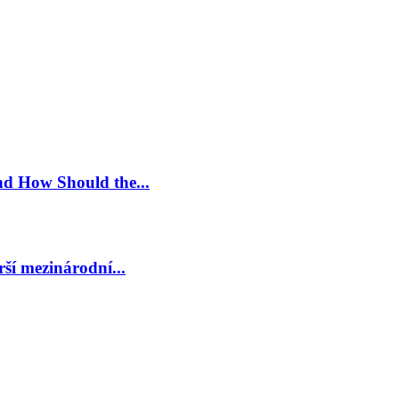
nd How Should the...
ší mezinárodní...