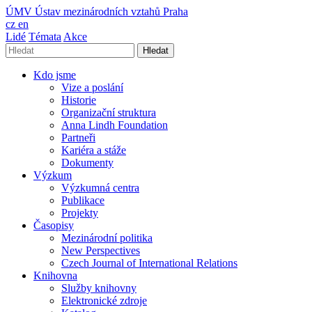
ÚMV
Ústav mezinárodních vztahů Praha
cz
en
Lidé
Témata
Akce
Hledat
Kdo jsme
Vize a poslání
Historie
Organizační struktura
Anna Lindh Foundation
Partneři
Kariéra a stáže
Dokumenty
Výzkum
Výzkumná centra
Publikace
Projekty
Časopisy
Mezinárodní politika
New Perspectives
Czech Journal of International Relations
Knihovna
Služby knihovny
Elektronické zdroje