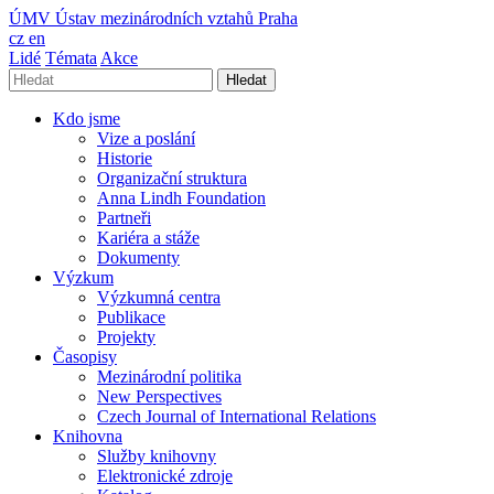
ÚMV
Ústav mezinárodních vztahů Praha
cz
en
Lidé
Témata
Akce
Hledat
Kdo jsme
Vize a poslání
Historie
Organizační struktura
Anna Lindh Foundation
Partneři
Kariéra a stáže
Dokumenty
Výzkum
Výzkumná centra
Publikace
Projekty
Časopisy
Mezinárodní politika
New Perspectives
Czech Journal of International Relations
Knihovna
Služby knihovny
Elektronické zdroje