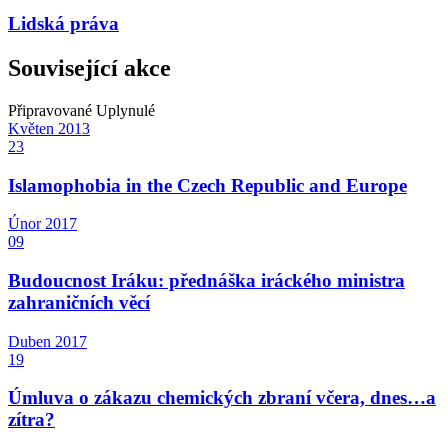
Lidská práva
Související akce
Připravované
Uplynulé
Květen
2013
23
Islamophobia in the Czech Republic and Europe
Únor
2017
09
Budoucnost Iráku: přednáška iráckého ministra
zahraničních věcí
Duben
2017
19
Úmluva o zákazu chemických zbraní včera, dnes…a
zítra?