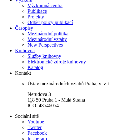
Výzkumná centra
Publikace
Projekty
Odběr policy publikací
Časopisy
Mezinárodní politika
Mezinárodní vztahy
New Perspectives
Knihovna
Služby knihovny
Elektronické zdroje knihovny
Katalog
Kontakt
Ústav mezinárodních vztahů Praha, v. v. i.
Nerudova 3
118 50 Praha 1 - Malá Strana
IČO: 48546054
Socialní sítě
Youtube
Twitter
Facebook
Instagram