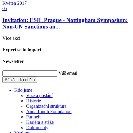
Květen
2017
05
Invitation: ESIL Prague - Nottingham Symposium:
Non-UN Sanctions an...
Více akcí
Expertise to impact
Newsletter
Váš email
Přihlásit k odběru
Kdo jsme
Vize a poslání
Historie
Organizační struktura
Anna Lindh Foundation
Partneři
Kariéra a stáže
Dokumenty
Výzkum