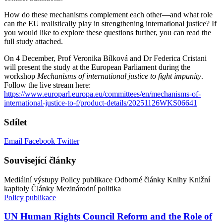
How do these mechanisms complement each other—and what role
can the EU realistically play in strengthening international justice?
If
you would like to explore these questions further, you can read the
full study attached.
On
4 December
, Prof Veronika Bílková and Dr Federica Cristani
will present the study at the European Parliament during the
workshop
Mechanisms of international justice to fight impunity
.
Follow the live stream here:
https://www.europarl.europa.eu/committees/en/mechanisms-of-
international-justice-to-f/product-details/20251126WKS06641
Sdílet
Email
Facebook
Twitter
Související články
Mediální výstupy
Policy publikace
Odborné články
Knihy
Knižní
kapitoly
Články
Mezinárodní politika
Policy publikace
UN Human Rights Council Reform and the Role of