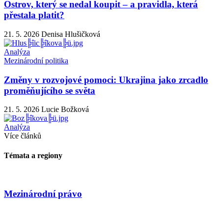
Ostrov, který se nedal koupit – a pravidla, která
přestala platit?
21. 5. 2026
Denisa Hlušičková
Analýza
Mezinárodní politika
Změny v rozvojové pomoci: Ukrajina jako zrcadlo
proměňujícího se světa
21. 5. 2026
Lucie Božková
Analýza
Více článků
Témata a regiony
Mezinárodní právo