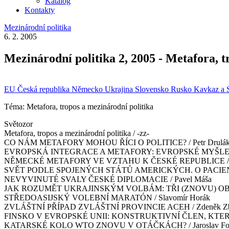
Katalog
Kontakty
Mezinárodní politika
6. 2. 2005
Mezinárodní politika 2, 2005 - Metafora, t
EU
Česká republika
Německo
Ukrajina
Slovensko
Rusko
Kavkaz a 
Téma: Metafora, tropos a mezinárodní politika
Světozor
Metafora, tropos a mezinárodní politika / -zz-
CO NÁM METAFORY MOHOU ŘÍCI O POLITICE? / Petr Drulá
EVROPSKÁ INTEGRACE A METAFORY: EVROPSKÉ MYŠLENÍ BE
NĚMECKÉ METAFORY VE VZTAHU K ČESKÉ REPUBLICE / Kat
SVĚT PODLE SPOJENÝCH STÁTŮ AMERICKÝCH. O PACIENTE
NEVYVINUTÉ SVALY ČESKÉ DIPLOMACIE / Pavel Máša
JAK ROZUMĚT UKRAJINSKÝM VOLBÁM: TŘI (ZNOVU) OBJEV
STŘEDOASIJSKÝ VOLEBNÍ MARATÓN / Slavomír Horák
ZVLÁŠTNÍ PŘÍPAD ZVLÁŠTNÍ PROVINCIE ACEH / Zdeněk Zb
FINSKO V EVROPSKÉ UNII: KONSTRUKTIVNÍ ČLEN, KTERÝ J
KATARSKÉ KOLO WTO ZNOVU V OTÁČKÁCH? / Jaroslav Fo