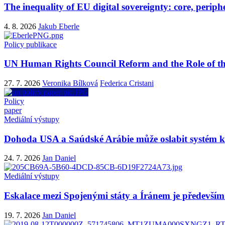
The inequality of EU digital sovereignty: core, periphe
4. 8. 2026
Jakub Eberle
Policy publikace
UN Human Rights Council Reform and the Role of th
27. 7. 2026
Veronika Bílková
Federica Cristani
Policy
paper
Mediální výstupy
Dohoda USA a Saúdské Arábie může oslabit systém ko
24. 7. 2026
Jan Daniel
Mediální výstupy
Eskalace mezi Spojenými státy a Íránem je především 
19. 7. 2026
Jan Daniel