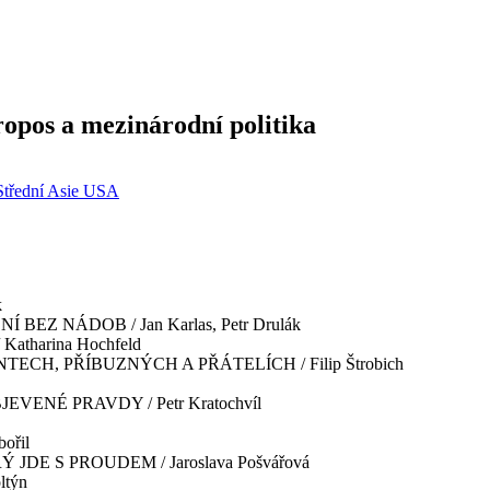
ropos a mezinárodní politika
Střední Asie
USA
k
Z NÁDOB / Jan Karlas, Petr Drulák
harina Hochfeld
CH, PŘÍBUZNÝCH A PŘÁTELÍCH / Filip Štrobich
ENÉ PRAVDY / Petr Kratochvíl
ořil
DE S PROUDEM / Jaroslava Pošvářová
ltýn