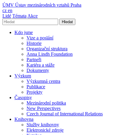
ÚMV
Ústav mezinárodních vztahů Praha
cz
en
Lidé
Témata
Akce
Hledat
Kdo jsme
Vize a poslání
Historie
Organizační struktura
Anna Lindh Foundation
Partneři
Kariéra a stáže
Dokumenty
Výzkum
Výzkumná centra
Publikace
Projekty
Časopisy
Mezinárodní politika
New Perspectives
Czech Journal of International Relations
Knihovna
Služby knihovny
Elektronické zdroje