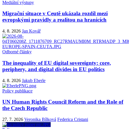
Mediální výstupy
Migrační situace v Ceutě ukázala rozdíl mezi
evropskými pravidly a realitou na hranicích
4. 8. 2026
Jan Kovář
Odborné články
The inequality of EU digital sovereignty: core,
periphery, and digital divides in EU politics
4. 8. 2026
Jakub Eberle
Policy publikace
UN Human Rights Council Reform and the Role of
the Czech Republic
27. 7. 2026
Veronika Bílková
Federica Cristani