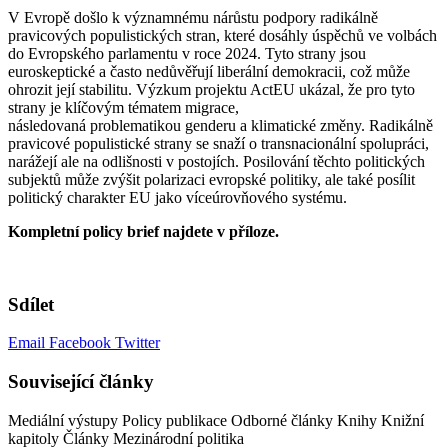
V Evropě došlo k významnému nárůstu podpory radikálně
pravicových populistických stran, které dosáhly úspěchů ve volbách
do Evropského parlamentu v roce 2024. Tyto strany jsou
euroskeptické a často nedůvěřují liberální demokracii, což může
ohrozit její stabilitu. Výzkum projektu ActEU ukázal, že pro tyto
strany je klíčovým tématem migrace,
následovaná problematikou genderu a klimatické změny. Radikálně
pravicové populistické strany se snaží o transnacionální spolupráci,
narážejí ale na odlišnosti v postojích. Posilování těchto politických
subjektů může zvýšit polarizaci evropské politiky, ale také posílit
politický charakter EU jako víceúrovňového systému.
Kompletní policy brief najdete v příloze.
Sdílet
Email
Facebook
Twitter
Související články
Mediální výstupy
Policy publikace
Odborné články
Knihy
Knižní
kapitoly
Články
Mezinárodní politika