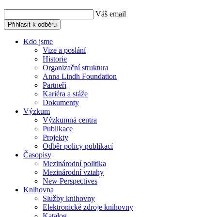
Váš email
Přihlásit k odběru
Kdo jsme
Vize a poslání
Historie
Organizační struktura
Anna Lindh Foundation
Partneři
Kariéra a stáže
Dokumenty
Výzkum
Výzkumná centra
Publikace
Projekty
Odběr policy publikací
Časopisy
Mezinárodní politika
Mezinárodní vztahy
New Perspectives
Knihovna
Služby knihovny
Elektronické zdroje knihovny
Katalog