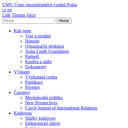
ÚMV
Ústav mezinárodních vztahů Praha
cz
en
Lidé
Témata
Akce
Hledat
Kdo jsme
Vize a poslání
Historie
Organizační struktura
Anna Lindh Foundation
Partneři
Kariéra a stáže
Dokumenty
Výzkum
Výzkumná centra
Publikace
Projekty
Časopisy
Mezinárodní politika
New Perspectives
Czech Journal of International Relations
Knihovna
Služby knihovny
Elektronické zdroje