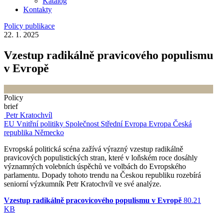
Katalog
Kontakty
Policy publikace
22. 1. 2025
Vzestup radikálně pravicového populismu
v Evropě
Policy
brief
Petr Kratochvíl
EU
Vnitřní politiky
Společnost
Střední Evropa
Evropa
Česká
republika
Německo
Evropská politická scéna zažívá výrazný vzestup radikálně
pravicových populistických stran, které v loňském roce dosáhly
významných volebních úspěchů ve volbách do Evropského
parlamentu. Dopady tohoto trendu na Českou republiku rozebírá
seniorní výzkumník Petr Kratochvíl ve své analýze.
Vzestup radikálně pracovicového populismu v Evropě
80.21
KB