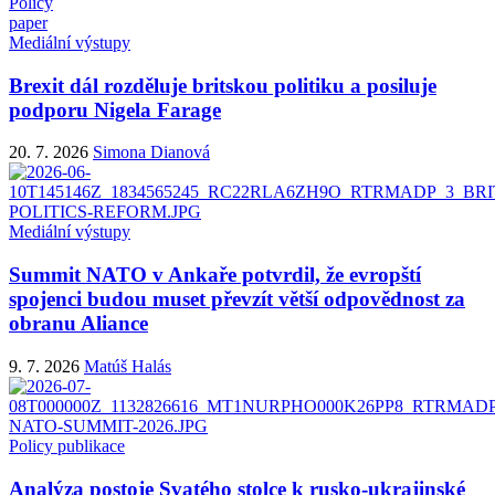
Policy
paper
Mediální výstupy
Brexit dál rozděluje britskou politiku a posiluje
podporu Nigela Farage
20. 7. 2026
Simona Dianová
Mediální výstupy
Summit NATO v Ankaře potvrdil, že evropští
spojenci budou muset převzít větší odpovědnost za
obranu Aliance
9. 7. 2026
Matúš Halás
Policy publikace
Analýza postoje Svatého stolce k rusko-ukrajinské