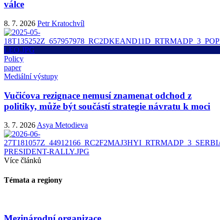
válce
8. 7. 2026
Petr Kratochvíl
Policy
paper
Mediální výstupy
Vučićova rezignace nemusí znamenat odchod z
politiky, může být součástí strategie návratu k moci
3. 7. 2026
Asya Metodieva
Více článků
Témata a regiony
Mezinárodní organizace