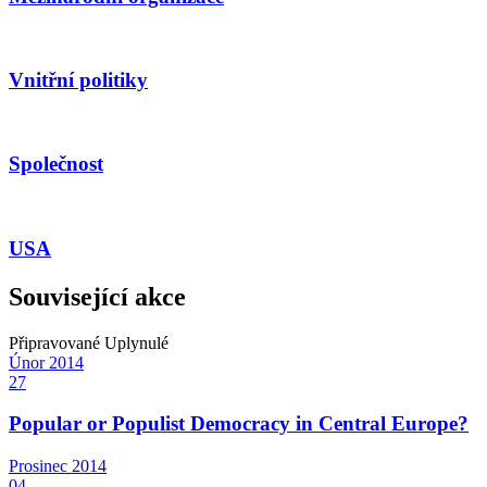
Vnitřní politiky
Společnost
USA
Související akce
Připravované
Uplynulé
Únor
2014
27
Popular or Populist Democracy in Central Europe?
Prosinec
2014
04