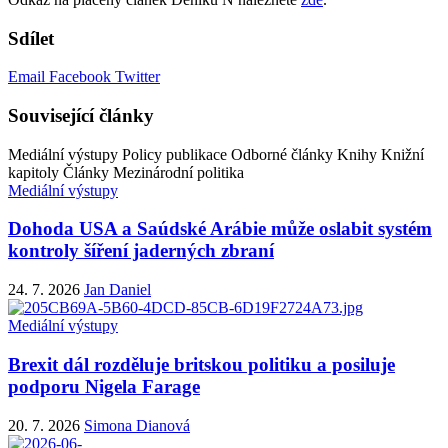
Sdílet
Email
Facebook
Twitter
Související články
Mediální výstupy
Policy publikace
Odborné články
Knihy
Knižní
kapitoly
Články
Mezinárodní politika
Mediální výstupy
Dohoda USA a Saúdské Arábie může oslabit systém
kontroly šíření jaderných zbraní
24. 7. 2026
Jan Daniel
Mediální výstupy
Brexit dál rozděluje britskou politiku a posiluje
podporu Nigela Farage
20. 7. 2026
Simona Dianová