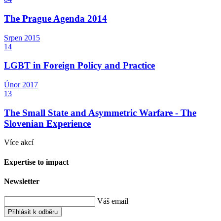
The Prague Agenda 2014
Srpen
2015
14
LGBT in Foreign Policy and Practice
Únor
2017
13
The Small State and Asymmetric Warfare - The
Slovenian Experience
Více akcí
Expertise to impact
Newsletter
Váš email
Přihlásit k odběru