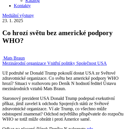
Katalog
Kontakty
Mediální výstupy
23. 1. 2025
Co hrozí světu bez americké podpory
WHO?
Mats Braun
Mezinárodní organizace
Vnitřní politiky
Společnost
USA
Už podruhé se Donald Trump pokouší dostat USA ze Světové
zdravotnické organizace. Co světu bez americké podpory WHO
hrozí? Situaci v rozhovoru pro Deník N hodnotí ředitel Ústavu
mezinárodních vztahů Mats Braun.
Staronový prezident USA Donald Trump podepsal exekutivní
příkaz, jímž zavelel k odchodu Spojených států ze Světové
zdravotnické organizace. Ví ale Trump, co všechno může
odstoupení znamenat? Odchod největšího přispěvatele do rozpočtu
WHO se totiž může obrátit i proti Americe samé.
Odkaz na placený článek Deníku N naleznete
zde
.