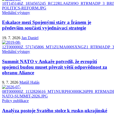
Mediální výstupy
Eskalace mezi Spojenými státy a Íránem je
především součástí vyjednávací strategie
19. 7. 2026
Jan Daniel
Mediální výstupy
Summit NATO v Ankaře potvrdil, že evropští
spojenci budou muset převzít větší odpovědnost za
obranu Aliance
9. 7. 2026
Matúš Halás
Policy publikace
Analýza postoje Svatého stolce k rusko-ukrajinské