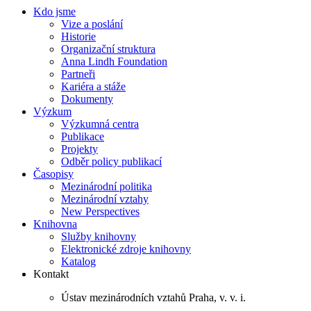
Kdo jsme
Vize a poslání
Historie
Organizační struktura
Anna Lindh Foundation
Partneři
Kariéra a stáže
Dokumenty
Výzkum
Výzkumná centra
Publikace
Projekty
Odběr policy publikací
Časopisy
Mezinárodní politika
Mezinárodní vztahy
New Perspectives
Knihovna
Služby knihovny
Elektronické zdroje knihovny
Katalog
Kontakt
Ústav mezinárodních vztahů Praha, v. v. i.