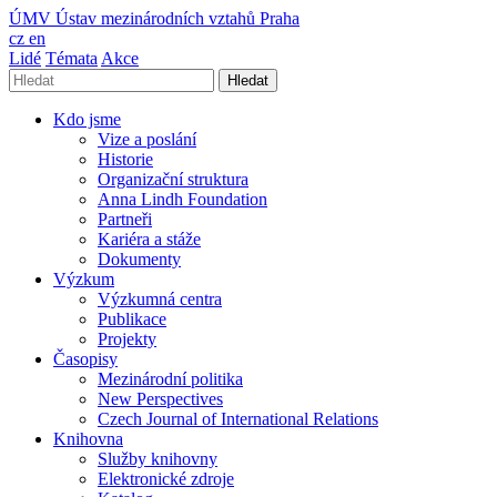
ÚMV
Ústav mezinárodních vztahů Praha
cz
en
Lidé
Témata
Akce
Hledat
Kdo jsme
Vize a poslání
Historie
Organizační struktura
Anna Lindh Foundation
Partneři
Kariéra a stáže
Dokumenty
Výzkum
Výzkumná centra
Publikace
Projekty
Časopisy
Mezinárodní politika
New Perspectives
Czech Journal of International Relations
Knihovna
Služby knihovny
Elektronické zdroje