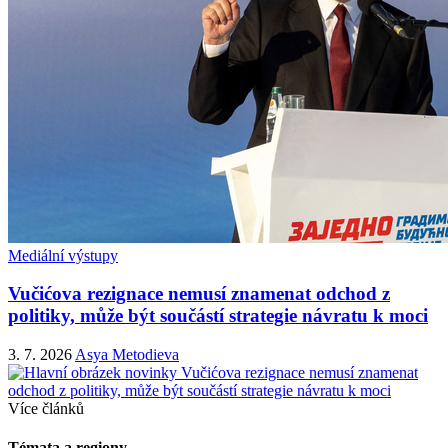
Mediální výstupy
Vučićova rezignace nemusí znamenat odchod z
politiky, může být součástí strategie návratu k moci
3. 7. 2026
Asya Metodieva
Více článků
Témata a regiony