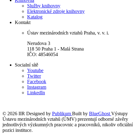
Knihovna
Služby knihovny
Elektronické zdroje knihovny
Katalog
Kontakt
Ústav mezinárodních vztahů Praha, v. v. i.
Nerudova 3
118 50 Praha 1 - Malá Strana
IČO: 48546054
Socialní sítě
Youtube
Twitter
Facebook
Instagram
LinkedIn
© 2026 IIR
Designed by
Publikum
Built by
BlueGhost
Výstupy
Ústavu mezinárodních vztahů (ÚMV) prezentují odborné závěry
jednotlivých výzkumných pracovnic a pracovníků, nikoliv oficiální
pozici instituce.