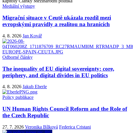
kapitoly
Články
Mezinárodní politika
Mediální výstupy
Migrační situace v Ceutě ukázala rozdíl mezi
evropskými pravidly a realitou na hranicích
4. 8. 2026
Jan Kovář
Odborné články
The inequality of EU digital sovereignty: core,
periphery, and digital divides in EU politics
4. 8. 2026
Jakub Eberle
Policy publikace
UN Human Rights Council Reform and the Role of
the Czech Republic
27. 7. 2026
Veronika Bílková
Federica Cristani