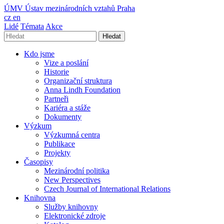
ÚMV
Ústav mezinárodních vztahů Praha
cz
en
Lidé
Témata
Akce
Hledat
Kdo jsme
Vize a poslání
Historie
Organizační struktura
Anna Lindh Foundation
Partneři
Kariéra a stáže
Dokumenty
Výzkum
Výzkumná centra
Publikace
Projekty
Časopisy
Mezinárodní politika
New Perspectives
Czech Journal of International Relations
Knihovna
Služby knihovny
Elektronické zdroje