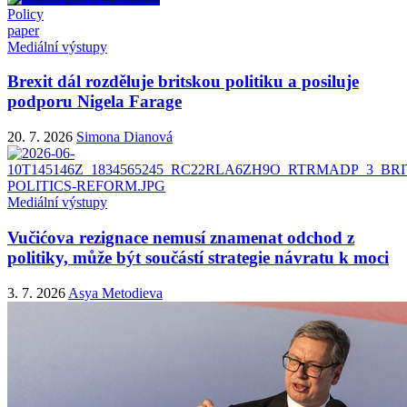
Policy
paper
Mediální výstupy
Brexit dál rozděluje britskou politiku a posiluje
podporu Nigela Farage
20. 7. 2026
Simona Dianová
Mediální výstupy
Vučićova rezignace nemusí znamenat odchod z
politiky, může být součástí strategie návratu k moci
3. 7. 2026
Asya Metodieva