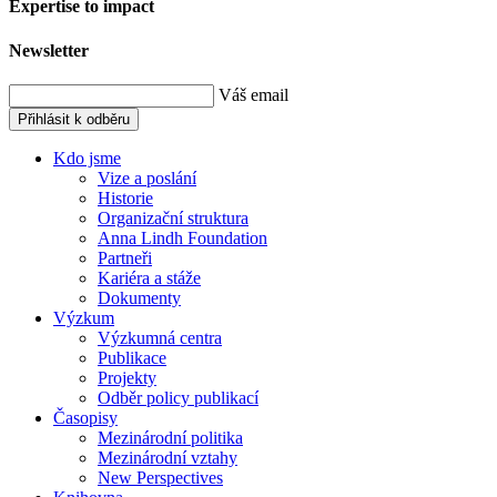
Expertise to impact
Newsletter
Váš email
Přihlásit k odběru
Kdo jsme
Vize a poslání
Historie
Organizační struktura
Anna Lindh Foundation
Partneři
Kariéra a stáže
Dokumenty
Výzkum
Výzkumná centra
Publikace
Projekty
Odběr policy publikací
Časopisy
Mezinárodní politika
Mezinárodní vztahy
New Perspectives