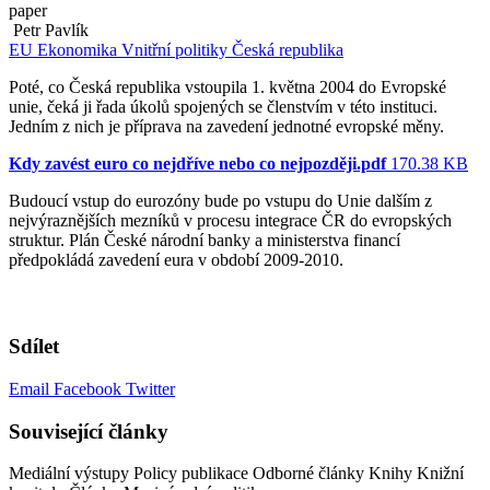
paper
Petr Pavlík
EU
Ekonomika
Vnitřní politiky
Česká republika
Poté, co Česká republika vstoupila 1. května 2004 do Evropské
unie, čeká ji řada úkolů spojených se členstvím v této instituci.
Jedním z nich je příprava na zavedení jednotné evropské měny.
Kdy zavést euro co nejdříve nebo co nejpozději.pdf
170.38 KB
Budoucí vstup do eurozóny bude po vstupu do Unie dalším z
nejvýraznějších mezníků v procesu integrace ČR do evropských
struktur. Plán České národní banky a ministerstva financí
předpokládá zavedení eura v období 2009-2010.
Sdílet
Email
Facebook
Twitter
Související články
Mediální výstupy
Policy publikace
Odborné články
Knihy
Knižní