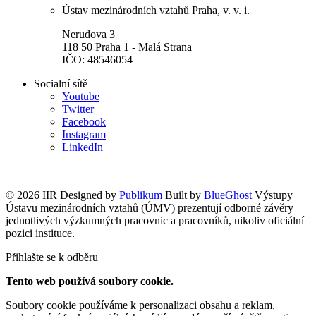
Ústav mezinárodních vztahů Praha, v. v. i.
Nerudova 3
118 50 Praha 1 - Malá Strana
IČO: 48546054
Socialní sítě
Youtube
Twitter
Facebook
Instagram
LinkedIn
© 2026 IIR
Designed by
Publikum
Built by
BlueGhost
Výstupy
Ústavu mezinárodních vztahů (ÚMV) prezentují odborné závěry
jednotlivých výzkumných pracovnic a pracovníků, nikoliv oficiální
pozici instituce.
Přihlašte se k odběru
Tento web používá soubory cookie.
Soubory cookie používáme k personalizaci obsahu a reklam,