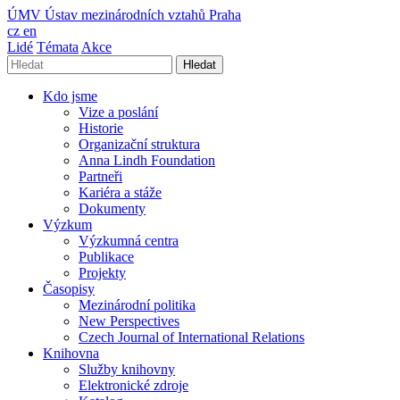
ÚMV
Ústav mezinárodních vztahů Praha
cz
en
Lidé
Témata
Akce
Hledat
Kdo jsme
Vize a poslání
Historie
Organizační struktura
Anna Lindh Foundation
Partneři
Kariéra a stáže
Dokumenty
Výzkum
Výzkumná centra
Publikace
Projekty
Časopisy
Mezinárodní politika
New Perspectives
Czech Journal of International Relations
Knihovna
Služby knihovny
Elektronické zdroje