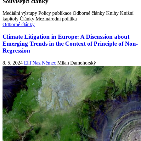
Související články
Mediální výstupy
Policy publikace
Odborné články
Knihy
Knižní
kapitoly
Články
Mezinárodní politika
Odborné články
Climate Litigation in Europe: A Discussion about
Emerging Trends in the Context of Principle of Non-
Regression
8. 5. 2024
Elif Naz Němec
Milan Damohorský