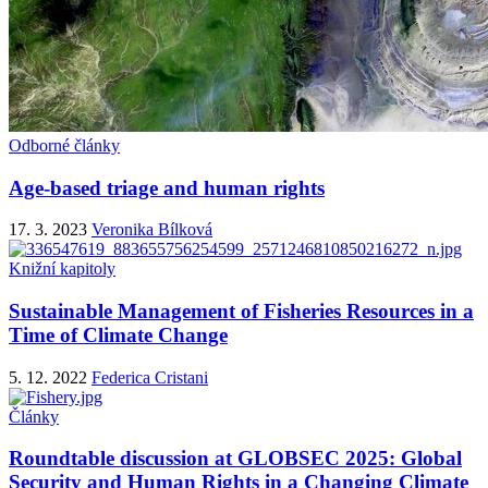
Odborné články
Age-based triage and human rights
17. 3. 2023
Veronika Bílková
Knižní kapitoly
Sustainable Management of Fisheries Resources in a
Time of Climate Change
5. 12. 2022
Federica Cristani
Články
Roundtable discussion at GLOBSEC 2025: Global
Security and Human Rights in a Changing Climate