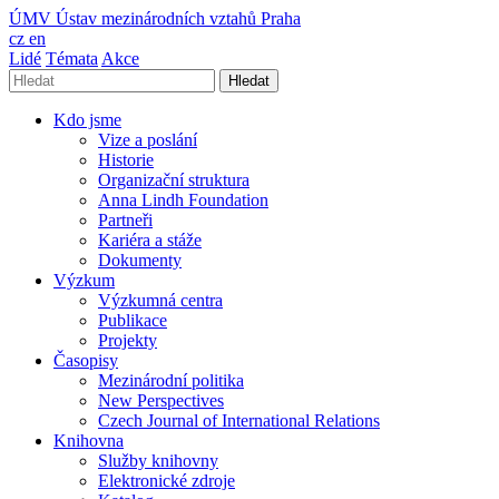
ÚMV
Ústav mezinárodních vztahů Praha
cz
en
Lidé
Témata
Akce
Hledat
Kdo jsme
Vize a poslání
Historie
Organizační struktura
Anna Lindh Foundation
Partneři
Kariéra a stáže
Dokumenty
Výzkum
Výzkumná centra
Publikace
Projekty
Časopisy
Mezinárodní politika
New Perspectives
Czech Journal of International Relations
Knihovna
Služby knihovny
Elektronické zdroje