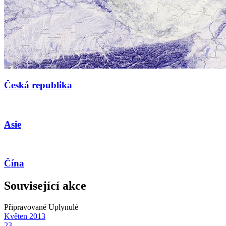
Česká republika
Asie
Čína
Související akce
Připravované
Uplynulé
Květen
2013
23