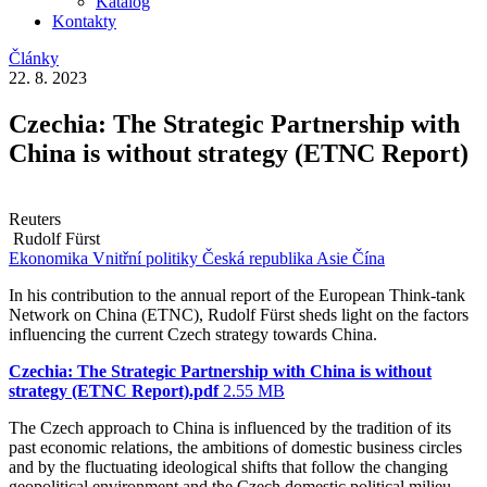
Katalog
Kontakty
Články
22. 8. 2023
Czechia: The Strategic Partnership with
China is without strategy (ETNC Report)
Reuters
Rudolf Fürst
Ekonomika
Vnitřní politiky
Česká republika
Asie
Čína
In his contribution to the annual report of the European Think-tank
Network on China (ETNC), Rudolf Fürst sheds light on the factors
influencing the current Czech strategy towards China.
Czechia: The Strategic Partnership with China is without
strategy (ETNC Report).pdf
2.55 MB
The Czech approach to China is influenced by the tradition of its
past economic relations, the ambitions of domestic business circles
and by the fluctuating ideological shifts that follow the changing
geopolitical environment and the Czech domestic political milieu.