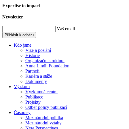
Expertise to impact
Newsletter
Váš email
Přihlásit k odběru
Kdo jsme
Vize a poslání
Historie
Organizační struktura
Anna Lindh Foundation
Partneři
Kariéra a stáže
Dokumenty
Výzkum
Výzkumná centra
Publikace
Projekty
Odběr policy publikací
Časopisy
Mezinárodní politika
Mezinárodní vztahy
New Perspectives