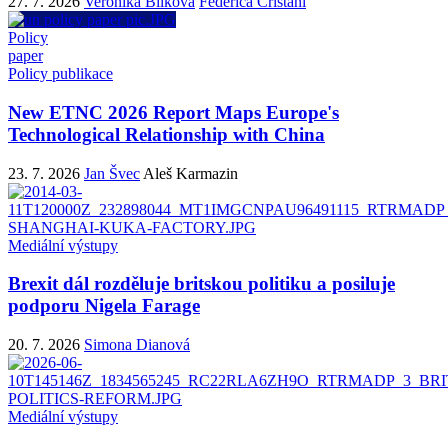
27. 7. 2026
Veronika Bílková
Federica Cristani
Policy
paper
Policy publikace
New ETNC 2026 Report Maps Europe's
Technological Relationship with China
23. 7. 2026
Jan Švec
Aleš Karmazin
Mediální výstupy
Brexit dál rozděluje britskou politiku a posiluje
podporu Nigela Farage
20. 7. 2026
Simona Dianová
Mediální výstupy