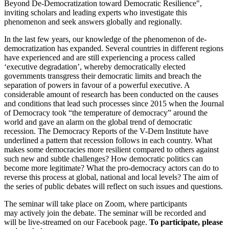
Beyond De-Democratization toward Democratic Resilience",
inviting scholars and leading experts who investigate this
phenomenon and seek answers globally and regionally.
In the last few years, our knowledge of the phenomenon of de-
democratization has expanded. Several countries in different regions
have experienced and are still experiencing a process called
‘executive degradation’, whereby democratically elected
governments transgress their democratic limits and breach the
separation of powers in favour of a powerful executive. A
considerable amount of research has been conducted on the causes
and conditions that lead such processes since 2015 when the Journal
of Democracy took “the temperature of democracy” around the
world and gave an alarm on the global trend of democratic
recession. The Democracy Reports of the V-Dem Institute have
underlined a pattern that recession follows in each country. What
makes some democracies more resilient compared to others against
such new and subtle challenges? How democratic politics can
become more legitimate? What the pro-democracy actors can do to
reverse this process at global, national and local levels? The aim of
the series of public debates will reflect on such issues and questions.
The seminar will take place on Zoom, where participants
may actively join the debate. The seminar will be recorded and
will be live-streamed on our Facebook page.
To participate, please