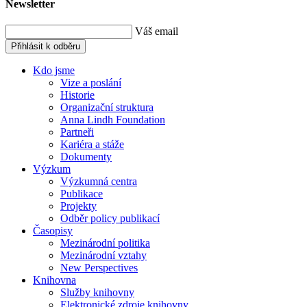
Newsletter
Váš email
Přihlásit k odběru
Kdo jsme
Vize a poslání
Historie
Organizační struktura
Anna Lindh Foundation
Partneři
Kariéra a stáže
Dokumenty
Výzkum
Výzkumná centra
Publikace
Projekty
Odběr policy publikací
Časopisy
Mezinárodní politika
Mezinárodní vztahy
New Perspectives
Knihovna
Služby knihovny
Elektronické zdroje knihovny