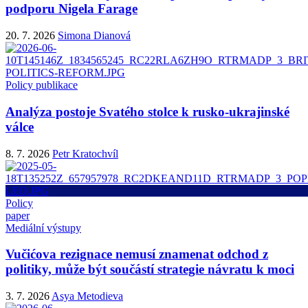
podporu Nigela Farage
20. 7. 2026
Simona Dianová
Policy publikace
Analýza postoje Svatého stolce k rusko-ukrajinské
válce
8. 7. 2026
Petr Kratochvíl
Policy
paper
Mediální výstupy
Vučićova rezignace nemusí znamenat odchod z
politiky, může být součástí strategie návratu k moci
3. 7. 2026
Asya Metodieva