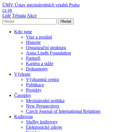
ÚMV
Ústav mezinárodních vztahů Praha
cz
en
Lidé
Témata
Akce
Hledat
Kdo jsme
Vize a poslání
Historie
Organizační struktura
Anna Lindh Foundation
Partneři
Kariéra a stáže
Dokumenty
Výzkum
Výzkumná centra
Publikace
Projekty
Časopisy
Mezinárodní politika
New Perspectives
Czech Journal of International Relations
Knihovna
Služby knihovny
Elektronické zdroje