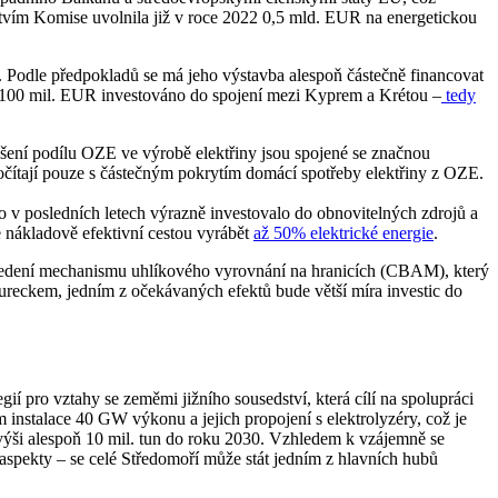
ictvím Komise uvolnila již v roce 2022 0,5 mld. EUR na energetickou
 Podle předpokladů se má jeho výstavba alespoň částečně financovat
e 100 mil. EUR investováno do spojení mezi Kyprem a Krétou –
tedy
šení podílu OZE ve výrobě elektřiny jsou spojené se značnou
počítají pouze s částečným pokrytím domácí spotřeby elektřiny z OZE.
v posledních letech výrazně investovalo do obnovitelných zdrojů a
 nákladově efektivní cestou vyrábět
až 50% elektrické energie
.
avedení mechanismu uhlíkového vyrovnání na hranicích (CBAM), který
ureckem, jedním z očekávaných efektů bude větší míra investic do
í pro vztahy se zeměmi jižního sousedství, která cílí na spolupráci
 instalace 40 GW výkonu a jejich propojení s elektrolyzéry, což je
 výši alespoň 10 mil. tun do roku 2030. Vzhledem k vzájemně se
aspekty – se celé Středomoří může stát jedním z hlavních hubů