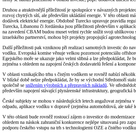
Druhou a atraktivnější příležitostí je spolupráce v návazných projekt
rozvoj chytrých sítí, ale především ukládání energie. V této oblasti m
dodávek elektrické energie. Obdobně Turecko upravuje pravidla regul
Turecka, Libanonu či Jordánska jsou příležitosti především v aplika
na zavedení CBAM budou muset velmi rychle snížit svoji uhlíkovou sto
izraelského partnerství, mohou být projekty propojující agrotechnolo
Další příležitosti pak vzniknou při realizaci samotných investic do 
vodíku. Evropská komise věnuje velkou pozornost potenciálu offshoro
Egejského moře se ukazuje jako velmi slibná a lze předpokládat, že b
zejména s ohledem na zapojení českých dodavatelů řešení a komponent
V oblasti vznikajícího trhu s čistým vodíkem se rovněž nabízí několi
V blízké době nelze předpokládat, že by se východní Středomoří sta
společně se
snížením výrobních a přepravních nákladů
. Ve střednědo
především napojení stávající plynárenské infrastruktury, geografická
České subjekty se mohou v následujících letech angažovat zejména v ro
odpadu, aplikace vodíku v dopravě (zejména automobilová, ale také lo
V této oblasti bude rovněž rostoucí zájem o investice do modernizace 
ohledem na náskok zahraniční konkurence nejlépe situovaná pro zapo
podporu českého vstupu na trh s technologiemi OZE a čistého vodíku