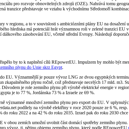
potenciálu pro rozvoje obnovitelných zdrojů (OZE). Nahrává tomu geogra
ená tranzice představuje ve vztahu k východnímu Středomoří kombinaci 
ktury v regionu, a to v souvislosti s ambiciózními plány EU na dosažení
ho hlediska má potenciál hrát významnou roli v zelené tranzici EU ve
stí dálkového zásobování EU, včetně střední Evropy. Následují doporuč
. Přispělo by to k naplnění cílů REpowerEU. Impulzem by mohlo být 
zemního plynu do Unie skrz Egypt
.
u do EU. Významnější je pouze vývoz LNG ze dvou egyptských terminál
tun zkapalněného plynu ročně, což představuje necelých 17 mld. m3. St
. Důvodem je role zemního plynu při výrobě elektrické energie v regio
gypta je to 77 %, Jordánska 73 % a Izraele ze 69 %.
ě významné množství zemního plynu pro export do EU. V uplynulých let
ata.net podílely na výrobě elektřiny v roce 2020 pouze ze 6 %, resp. z
 % do roku 2022 a na 42 % do roku 2035. Izrael pak do roku 2030 chce 
 OZE v obou zemích umožní uvolnit část domácí spotřeby zemního plyn
 pro vývoz, tj. pětinu objemu zemního plynu, který podle REpowerEU