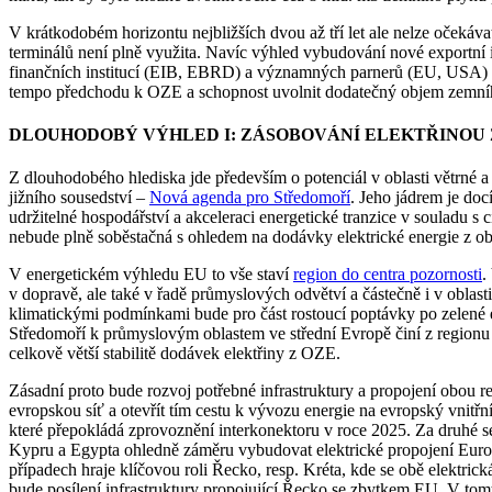
V krátkodobém horizontu nejbližších dvou až tří let ale nelze očekáv
terminálů není plně využita. Navíc výhled vybudování nové exportní i
finančních institucí (EIB, EBRD) a významných parnerů (EU, USA) zn
tempo předchodu k OZE a schopnost uvolnit dodatečný objem zemní
DLOUHODOBÝ VÝHLED I: ZÁSOBOVÁNÍ ELEKTŘINOU
Z dlouhodobého hlediska jde především o potenciál v oblasti větrné 
jižního sousedství –
Nová agenda pro Středomoří
. Jeho jádrem je doc
udržitelné hospodářství a akceleraci energetické tranzice v souladu s 
nebude plně soběstačná s ohledem na dodávky elektrické energie z o
V energetickém výhledu EU to vše staví
region do centra pozornosti
.
v dopravě, ale také v řadě průmyslových odvětví a částečně i v obl
klimatickými podmínkami bude pro část rostoucí poptávky po zelené e
Středomoří k průmyslovým oblastem ve střední Evropě činí z regionu 
celkově větší stabilitě dodávek elektřiny z OZE.
Zásadní proto bude rozvoj potřebné infrastruktury a propojení obou r
evropskou síť a otevřít tím cestu k vývozu energie na evropský vnit
které přepokládá zprovoznění interkonektoru v roce 2025. Za druhé s
Kypru a Egypta ohledně záměru vybudovat elektrické propojení Eur
případech hraje klíčovou roli Řecko, resp. Kréta, kde se obě elektri
bude posílení infrastruktury propojující Řecko se zbytkem EU. V to