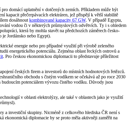
kací pro domácí uplatnění v dotčených zemích. Příkladem může být
 kapacit přečerpávacích elektráren, jež přispějí k větší stabilitě
 cílem dosáhnout
kombinované kapacity 67 GW
. V případě Egypta,
obování vodou či v některých průmyslových odvětvích. Ty i s ohledem
spolupráci, která by mohla stavět na předchozích záměrech česko-
ko je Jordánsko nebo Egypt).
ktrické energie nebo pro případné využití při výrobě zeleného
tudii energetického potenciálu. Zejména oblast řeckých ostrovů a
it
. Pro českou ekonomickou diplomacii to představuje příležitost
zapojení českých firem a investorů do místních hodnotových řetězců.
řeshraničního obchodu s čistým vodíkem se očekává až po roce 2030
 s budoucím potenciálem vývozu čistého vodíku. Důvody jsou
nologií v oblasti elektrolýzy, ale také v oblastech jako je využití
průmysl).
tory a investiční skupiny. Nicméně z celkového hlediska ČR není s
á ekonomická diplomacie by se proto měla aktivněji zaměřit na