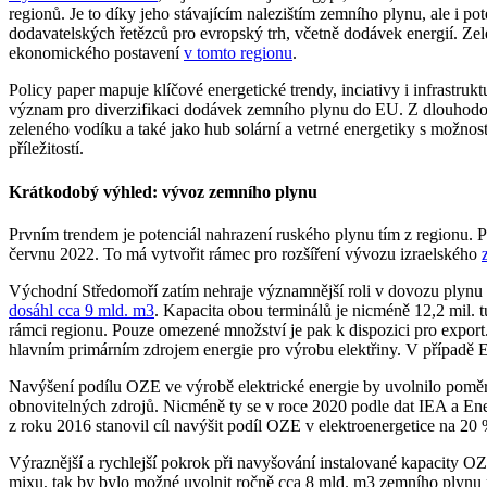
regionů. Je to díky jeho stávajícím nalezištím zemního plynu, ale i 
dodavatelských řetězců pro evropský trh, včetně dodávek energií. Zel
ekonomického postavení
v tomto regionu
.
Policy paper mapuje klíčové energetické trendy, inciativy i infrastru
význam pro diverzifikaci dodávek zemního plynu do EU. Z dlouhodobé
zeleného vodíku a také jako hub solární a vetrné energetiky s možno
příležitostí.
Krátkodobý výhled: vývoz zemního plynu
Prvním trendem je potenciál nahrazení ruského plynu tím z regionu
červnu 2022. To má vytvořit rámec pro rozšíření vývozu izraelského
Východní Středomoří zatím nehraje významnější roli v dovozu plyn
dosáhl cca 9 mld. m3
. Kapacita obou terminálů je nicméně 12,2 mil. 
rámci regionu. Pouze omezené množství je pak k dispozici pro export
hlavním primárním zdrojem energie pro výrobu elektřiny. V případě E
Navýšení podílu OZE ve výrobě elektrické energie by uvolnilo poměrn
obnovitelných zdrojů. Nicméně ty se v roce 2020 podle dat IEA a Enerd
z roku 2016 stanovil cíl navýšit podíl OZE v elektroenergetice na 20
Výraznější a rychlejší pokrok při navyšování instalované kapacity
mixu, tak by bylo možné uvolnit ročně cca 8 mld. m3 zemního plynu