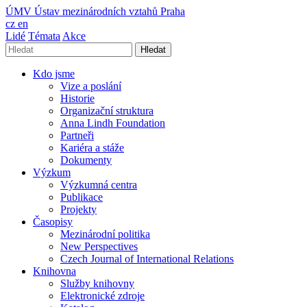
ÚMV
Ústav mezinárodních vztahů Praha
cz
en
Lidé
Témata
Akce
Hledat
Kdo jsme
Vize a poslání
Historie
Organizační struktura
Anna Lindh Foundation
Partneři
Kariéra a stáže
Dokumenty
Výzkum
Výzkumná centra
Publikace
Projekty
Časopisy
Mezinárodní politika
New Perspectives
Czech Journal of International Relations
Knihovna
Služby knihovny
Elektronické zdroje