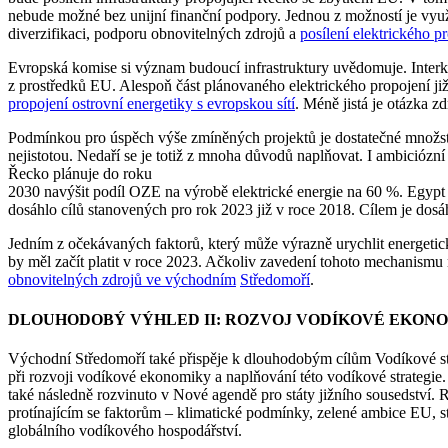
nebude možné bez unijní finanční podpory. Jednou z možností je využ
diverzifikaci, podporu obnovitelných zdrojů a
posílení elektrického p
Evropská komise si význam budoucí infrastruktury uvědomuje. Interk
z prostředků EU. Alespoň část plánovaného elektrického propojení j
propojení ostrovní energetiky s evropskou sítí
. Méně jistá je otázka z
Podmínkou pro úspěch výše zmíněných projektů je dostatečné množstv
nejistotou. Nedaří se je totiž z mnoha důvodů naplňovat. I ambiciózn
Řecko plánuje do roku
2030 navýšit podíl OZE na výrobě elektrické energie na 60 %. Egypt
dosáhlo cílů stanovených pro rok 2023 již v roce 2018. Cílem je dos
Jedním z očekávaných faktorů, který může výrazně urychlit energet
by měl začít platit v roce 2023. Ačkoliv zavedení tohoto mechanismu
obnovitelných zdrojů ve východním
Středomoří
.
DLOUHODOBÝ VÝHLED II: ROZVOJ VODÍKOVÉ EKON
Východní Středomoří také přispěje k dlouhodobým cílům Vodíkové strat
při rozvoji vodíkové ekonomiky a naplňování této vodíkové strategie.
také následně rozvinuto v Nové agendě pro státy jižního sousedství.
protínajícím se faktorům – klimatické podmínky, zelené ambice EU, s
globálního vodíkového hospodářství.