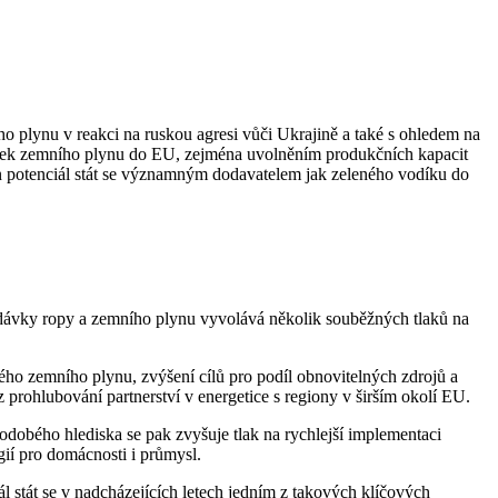
plynu v reakci na ruskou agresi vůči Ukrajině a také s ohledem na
odávek zemního plynu do EU, zejména uvolněním produkčních kapacit
n potenciál stát se významným dodavatelem jak zeleného vodíku do
odávky ropy a zemního plynu vyvolává několik souběžných tlaků na
kého zemního plynu, zvýšení cílů pro podíl obnovitelných zdrojů a
rohlubování partnerství v energetice s regiony v širším okolí EU.
odobého hlediska se pak zvyšuje tlak na rychlejší implementaci
ií pro domácnosti i průmysl.
 stát se v nadcházejících letech jedním z takových klíčových