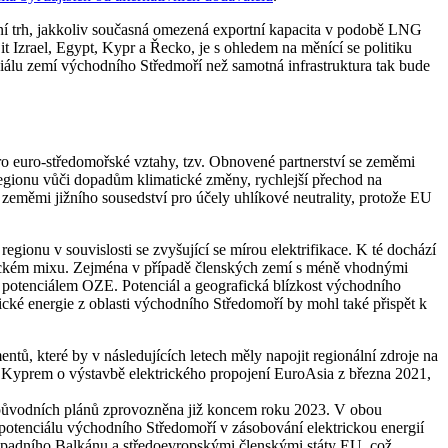
ijní trh, jakkoliv současná omezená exportní kapacita v podobě LNG
t Izrael, Egypt, Kypr a Řecko, je s ohledem na měnící se politiku
álu zemí východního Středmoří než samotná infrastruktura tak bude
pro euro-středomořské vztahy, tzv. Obnovené partnerství se zeměmi
 regionu vůči dopadům klimatické změny, rychlejší přechod na
se zeměmi jižního sousedství pro účely uhlíkové neutrality, protože EU
egionu v souvislosti se zvyšující se mírou elektrifikace. K té dochází
getickém mixu. Zejména v případě členských zemí s méně vhodnými
m potenciálem OZE. Potenciál a geografická blízkost východního
cké energie z oblasti východního Středomoří by mohl také přispět k
tů, které by v následujících letech měly napojit regionální zdroje na
 a Kyprem o výstavbě elektrického propojení EuroAsia z března 2021,
 původních plánů zprovozněna již koncem roku 2023. V obou
 potenciálu východního Středomoří v zásobování elektrickou energií
západního Balkánu a středoevropskými členskými státy EU, což