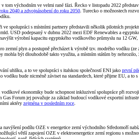
v tom východním ve velmi rané fázi. Řecko v listopadu 2022 představi
 roku 2040 a zdvojnásobení do roku 2050
. Turecko o možnostech rozv
odíku.
 ve spolupráci s místními partnery představili několik pilotních proje
ě 3 mld. USD podepsaný v dubnu 2022 mezi EDF Renewables a egyptskou 
ly navýšit výrobní kapacitu egyptského vodíkového průmyslu na 12 GW, 
 pro zemní plyn a postupně přecházet k výrobě tzv. modrého vodíku (z
mohla být dlouhodobě takto využita, a místním státům by nehrozilo, že
ání uhlíku, a to ve spolupráci s italskou společností ENI jako
první pil
ho vodíku bude nicméně záviset na standardech, které přijme EU, a to s 
 vodíkové ekonomiky bude schopnost inkluzivní spolupráce při rozvoji
Gas Forum jej považuje za základ budoucí vodíkové exportní infrastru
álními aktéry
zejména v posledním roce
.
a navýšení podílu OZE v energetice zemí východního Středomoří nabízí 
žňující větší zapojení OZE v elektroenergetice zemí regionu s možnost
chnologií, např. řídících systémů.