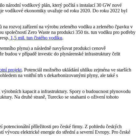
lo národní vodíkový plán, který počítá s instalací 30 GW nové
oje vodíkové ekonomiky uvažuje od roku 2020. Do roku 2022 byl
ktů na rozvoj zařízení na výrobu zeleného vodíku a zeleného čpavku v
společností Zero Waste na produkci 350 tis. tun vodíku pro potřeby
resp.
1,5 mil. tun čistého vodíku
.
e zemního plynu) a následně navyšovat produkci cenově
 budou v případě investic do plynárenské infrastruktury čelit
otní projekt
. Potenciál možného ukládání uhlíku zejména ve starších
ohledem na vnitřní trh s dekarbonizovanými plyny, ale také s
 výrobních kapacit a infrastruktury. Spory o budoucnost plynovodu
ktury. Na druhé straně, Turecko se snahami o oživení tohoto
potencionální příležitosti pro české firmy. Z pohledu českých
í vývozu elektrické energie do střední a severní Evropy. Pro české