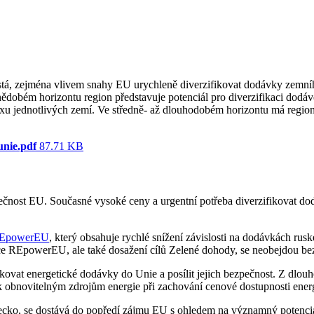
, zejména vlivem snahy EU urychleně diverzifikovat dodávky zemního 
ednědobém horizontu region představuje potenciál pro diverzifikaci d
xu jednotlivých zemí. Ve středně- až dlouhodobém horizontu má regio
unie.pdf
87.71 KB
ečnost EU. Současné vysoké ceny a urgentní potřeba diverzifikovat d
 REpowerEU
, který obsahuje rychlé snížení závislosti na dodávkách rus
 REpowerEU, ale také dosažení cílů Zelené dohody, se neobejdou bez p
ovat energetické dodávky do Unie a posílit jejich bezpečnost. Z dlouh
 obnovitelným zdrojům energie při zachování cenové dostupnosti energ
ecko, se dostává do popředí zájmu EU s ohledem na významný potenciál