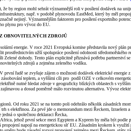
at, že by region mohl sehrát významnější roli v posílení dodávek na un
nfrastruktury, např. v podobě plynovodu EastMed, který by měl propoji
ačně nejistý. Významnějším faktorem pro posílení exportního potenci
ho plynu pro vývoz do EU.
 Z OBNOVITELNÝCH ZDROJŮ
a solární energie. V roce 2021 Evropská komise představila nový plán 
ílit prostřednictvím užší spolupráce posílení odolnosti středomořského
cíli Zelené dohody. Tento plán explicitně přiznává potřebu partnerství 
bnovitelných zdrojů a zejména zeleného vodíku.
 V první řadě se zvyšuje zájem o možnosti dodávek elektrické energie z r
asti zásobování teplem, a vyššími cíli pro podíl OZE v celkovém ener
lektřině nutné hledat zdroje v geograficky blízkých oblastech s vyšší
zajímavou a dosud poměrně málo rozvinutou alternativu. Vývoz elektri
egionů. Od roku 2021 se na tomto poli odehrálo několik zásadních momen
řní trh s elektřinou. Za prvé jde o memorandum mezi Řeckem, Izraelem
e jedná o společnou deklaraci Řecka,
oAfrica, jehož první sekce mezi Egyptem a Kyprem by měla být podle
cká propojení napojí na energetickou síť EU. Zásadním krokem k využití
mto směru bude zásadní rozvoj propojení zejména mezi Řeckem, státy 