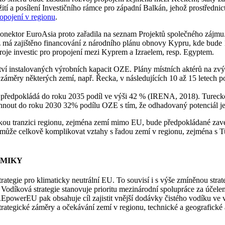
ití a posílení Investičního rámce pro západní Balkán, jehož prostředn
ropojení v regionu
.
onektor EuroAsia proto zařadila na seznam Projektů společného zájmu.
iž má zajištěno financování z národního plánu obnovy Kypru, kde bud
droje investic pro propojení mezi Kyprem a Izraelem, resp. Egyptem.
í instalovaných výrobních kapacit OZE. Plány místních aktérů na zvý
í záměry některých zemí, např. Řecka, v následujících 10 až 15 letech 
 předpokládá do roku 2035 podíl ve výši 42 % (IRENA, 2018). Turecko 
áhnout do roku 2030 32% podílu OZE s tím, že odhadovaný potenciál je
ickou tranzici regionu, zejména zemí mimo EU, bude předpokládané z
 může celkově komplikovat vztahy s řadou zemí v regionu, zejména s T
OMIKY
egie pro klimaticky neutrální EU. To souvisí i s výše zmíněnou strategi
 Vodíková strategie stanovuje prioritu mezinárodní spolupráce za účelem
 REpowerEU pak obsahuje cíl zajistit vnější dodávky čistého vodíku ve
trategické záměry a očekávání zemí v regionu, technické a geografické 