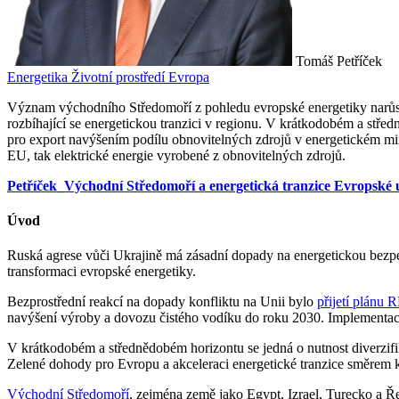
Tomáš Petříček
Energetika
Životní prostředí
Evropa
Význam východního Středomoří z pohledu evropské energetiky narůstá
rozbíhající se energetickou tranzici v regionu. V krátkodobém a stř
pro export navýšením podílu obnovitelných zdrojů v energetickém mi
EU, tak elektrické energie vyrobené z obnovitelných zdrojů.
Petříček_Východní Středomoří a energetická tranzice Evropské 
Úvod
Ruská agrese vůči Ukrajině má zásadní dopady na energetickou bezp
transformaci evropské energetiky.
Bezprostřední reakcí na dopady konfliktu na Unii bylo
přijetí plánu
navýšení výroby a dovozu čistého vodíku do roku 2030. Implementace
V krátkodobém a střednědobém horizontu se jedná o nutnost diverzifik
Zelené dohody pro Evropu a akceleraci energetické tranzice směrem k
Východní Středomoří
, zejména země jako Egypt, Izrael, Turecko a Ř