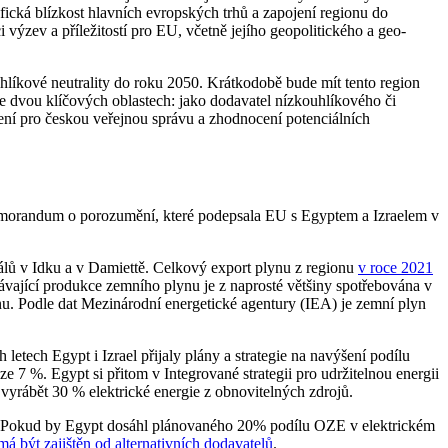
fická blízkost hlavních evropských trhů a zapojení regionu do
výzev a příležitostí pro EU, včetně jejího geopolitického a geo-
 uhlíkové neutrality do roku 2050. Krátkodobě bude mít tento region
 dvou klíčových oblastech: jako dodavatel nízkouhlíkového či
ení pro českou veřejnou správu a zhodnocení potenciálních
memorandum o porozumění, které podepsala EU s Egyptem a Izraelem v
ů v Idku a v Damiettě. Celkový export plynu z regionu
v roce 2021
ávající produkce zemního plynu je z naprosté většiny spotřebována v
nu. Podle dat Mezinárodní energetické agentury (IEA) je zemní plyn
ech Egypt i Izrael přijaly plány a strategie na navýšení podílu
e 7 %. Egypt si přitom v Integrované strategii pro udržitelnou energii
vyrábět 30 % elektrické energie z obnovitelných zdrojů.
u. Pokud by Egypt dosáhl plánovaného 20% podílu OZE v elektrickém
má být zajištěn od alternativních dodavatelů
.