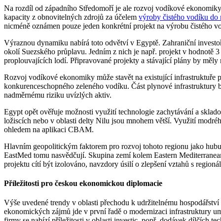
Na rozdíl od západního Středomoří je ale rozvoj vodíkové ekonomiky 
kapacity z obnovitelných zdrojů za účelem
výroby čistého vodíku do
nicméně oznámen pouze jeden konkrétní projekt na výrobu čistého v
Výraznou dynamiku nabírá toto odvětví v Egyptě. Zahraniční investoři
okolí Suezského průplavu. Jedním z nich je např. projekt v hodnot
proplouvajících lodí. Připravované projekty a stávající plány by mě
Rozvoj vodíkové ekonomiky může stavět na existující infrastruktuře
konkurenceschopného zeleného vodíku. Část plynové infrastruktury by 
nadměrnému riziku uvízlých aktiv.
Egypt opět ověřuje možnosti využití technologie zachytávání a skladov
ložiscích nebo v oblasti delty Nilu jsou mnohem větší. Využití modré
ohledem na aplikaci CBAM.
Hlavním geopolitickým faktorem pro rozvoj tohoto regionu jako hubu
EastMed tomu nasvědčují. Skupina zemí kolem Eastern Mediterranean 
projektu cítí být izolováno, navzdory úsilí o zlepšení vztahů s region
Příležitosti pro českou ekonomickou diplomacie
Výše uvedené trendy v oblasti přechodu k udržitelnému hospodářství 
ekonomických zájmů jde v první řadě o modernizaci infrastruktury umo
firmy se nabízí příležitosti v oblasti investic, popř. dodávek dílčích te