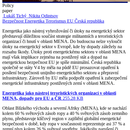
Policy
paper
Lukáš Tichý
Nikita Odintsov
Bezpečnost
Energetika
Terorismus
EU
Česká republika
Energetika jako nástroj vyhrožování či útoky na energetický sektor
představují důležitou součást strategie militantních a teroristických
organizací či hnutí v oblasti MENA. Do budoucna nelze vyloučit
útoky na energetický sektor v Evropě, kde by dopady záležely na
rozsahu škody. Útoky proti energetickému sektoru v oblasti MENA
mají však implikace zejména na postižený stát a dopad na
energetickou bezpečnost EU je spíše minimální. Česká republika
společně se státy V4 by měla na půdě EU prosazovat opatření k
posílení bezpečnosti unijního energetického sektoru a přepravní
infrastruktury. Zároveň by EU měla podpořit opatření k zabezpečení
energetické infrastruktury postižených zemí v oblasti MENA.
Energetika jako nástroj teroristických organizací v oblasti
MENA, dopady pro EU a ČR
255.28 KB
Oblast Blízkého východu a severní Afriky (MENA), kde se nachází
kolem 60 % světových zásob ropy a 40 % světových zásob zemního
plynu, představuje klíčový region v zajištění globální energetické
bezpečnosti v době, kdy ropa v současnosti reprezentuje asi 37 % a
zemní plyn kolem 26 % světové spotřeby. Jakékoliv narušení či