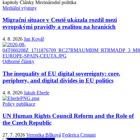
kapitoly
Články
Mezinárodní politika
Mediální výstupy
Migrační situace v Ceutě ukázala rozdíl mezi
evropskými pravidly a realitou na hranicích
4. 8. 2026
Jan Kovář
Odborné články
The inequality of EU digital sovereignty: core,
periphery, and digital divides in EU politics
4. 8. 2026
Jakub Eberle
Policy publikace
UN Human Rights Council Reform and the Role of
the Czech Republic
27. 7. 2026
Veronika Bílková
Federica Cristani