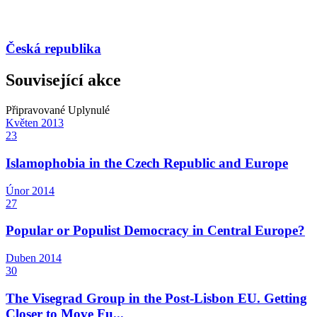
Česká republika
Související akce
Připravované
Uplynulé
Květen
2013
23
Islamophobia in the Czech Republic and Europe
Únor
2014
27
Popular or Populist Democracy in Central Europe?
Duben
2014
30
The Visegrad Group in the Post-Lisbon EU. Getting
Closer to Move Fu...