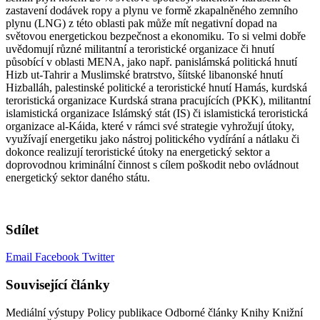
zastavení dodávek ropy a plynu ve formě zkapalněného zemního
plynu (LNG) z této oblasti pak může mít negativní dopad na
světovou energetickou bezpečnost a ekonomiku. To si velmi dobře
uvědomují různé militantní a teroristické organizace či hnutí
působící v oblasti MENA, jako např. panislámská politická hnutí
Hizb ut-Tahrir a Muslimské bratrstvo, šíitské libanonské hnutí
Hizballáh, palestinské politické a teroristické hnutí Hamás, kurdská
teroristická organizace Kurdská strana pracujících (PKK), militantní
islamistická organizace Islámský stát (IS) či islamistická teroristická
organizace al-Káida, které v rámci své strategie vyhrožují útoky,
využívají energetiku jako nástroj politického vydírání a nátlaku či
dokonce realizují teroristické útoky na energetický sektor a
doprovodnou kriminální činnost s cílem poškodit nebo ovládnout
energetický sektor daného státu.
Sdílet
Email
Facebook
Twitter
Související články
Mediální výstupy
Policy publikace
Odborné články
Knihy
Knižní