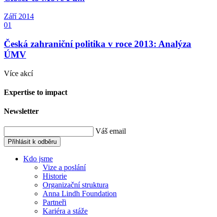
Září
2014
01
Česká zahraniční politika v roce 2013: Analýza
ÚMV
Více akcí
Expertise to impact
Newsletter
Váš email
Přihlásit k odběru
Kdo jsme
Vize a poslání
Historie
Organizační struktura
Anna Lindh Foundation
Partneři
Kariéra a stáže