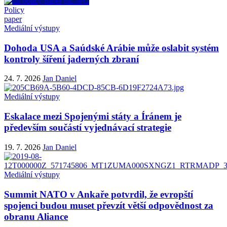
Policy
paper
Mediální výstupy
Dohoda USA a Saúdské Arábie může oslabit systém
kontroly šíření jaderných zbraní
24. 7. 2026
Jan Daniel
Mediální výstupy
Eskalace mezi Spojenými státy a Íránem je
především součástí vyjednávací strategie
19. 7. 2026
Jan Daniel
Mediální výstupy
Summit NATO v Ankaře potvrdil, že evropští
spojenci budou muset převzít větší odpovědnost za
obranu Aliance