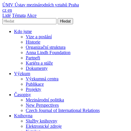
ÚMV
Ústav mezinárodních vztahů Praha
cz
en
Lidé
Témata
Akce
Hledat
Kdo jsme
Vize a poslání
Historie
Organizační struktura
Anna Lindh Foundation
Partneři
Kariéra a stáže
Dokumenty
Výzkum
Výzkumná centra
Publikace
Projekty
Časopisy
Mezinárodní politika
New Perspectives
Czech Journal of International Relations
Knihovna
Služby knihovny
Elektronické zdroje