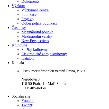
Dokumenty
Výzkum
Výzkumná centra
Publikace
Projekty
Odběr policy publikací
Časopisy
Mezinárodní politika
Mezinárodní vztahy
New Perspectives
Knihovna
Služby knihovny
Elektronické zdroje knihovny
Katalog
Kontakt
Ústav mezinárodních vztahů Praha, v. v. i.
Nerudova 3
118 50 Praha 1 - Malá Strana
IČO: 48546054
Socialní sítě
Youtube
Twitter