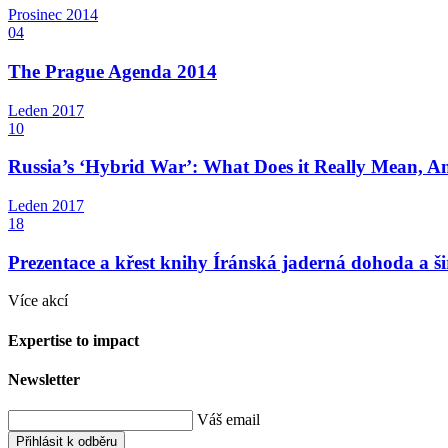
Prosinec
2014
04
The Prague Agenda 2014
Leden
2017
10
Russia’s ‘Hybrid War’: What Does it Really Mean, A
Leden
2017
18
Prezentace a křest knihy Íránská jaderná dohoda a šir
Více akcí
Expertise to impact
Newsletter
Váš email
Přihlásit k odběru