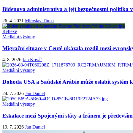
Bidenova administrativa a její bezpečnostní politika
26. 4. 2021
Miroslav Tůma
Reflexe
Mediální výstupy
Migrační situace v Ceutě ukázala rozdíl mezi evropsk
4. 8. 2026
Jan Kovář
Mediální výstupy
Dohoda USA a Saúdské Arábie může oslabit systém ko
24. 7. 2026
Jan Daniel
Mediální výstupy
Eskalace mezi Spojenými státy a Íránem je především 
19. 7. 2026
Jan Daniel