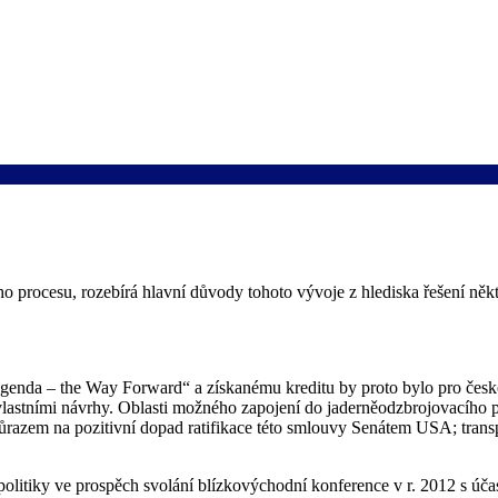
 procesu, rozebírá hlavní důvody tohoto vývoje z hlediska řešení někt
enda – the Way Forward“ a získanému kreditu by proto bylo pro českou
 vlastními návrhy. Oblasti možného zapojení do jaderněodzbrojovacího p
ůrazem na pozitivní dopad ratifikace této smlouvy Senátem USA; transp
olitiky ve prospěch svolání blízkovýchodní konference v r. 2012 s úča