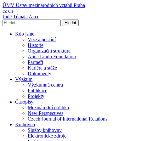
ÚMV
Ústav mezinárodních vztahů Praha
cz
en
Lidé
Témata
Akce
Hledat
Kdo jsme
Vize a poslání
Historie
Organizační struktura
Anna Lindh Foundation
Partneři
Kariéra a stáže
Dokumenty
Výzkum
Výzkumná centra
Publikace
Projekty
Časopisy
Mezinárodní politika
New Perspectives
Czech Journal of International Relations
Knihovna
Služby knihovny
Elektronické zdroje