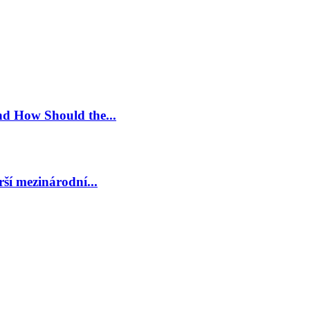
nd How Should the...
ší mezinárodní...