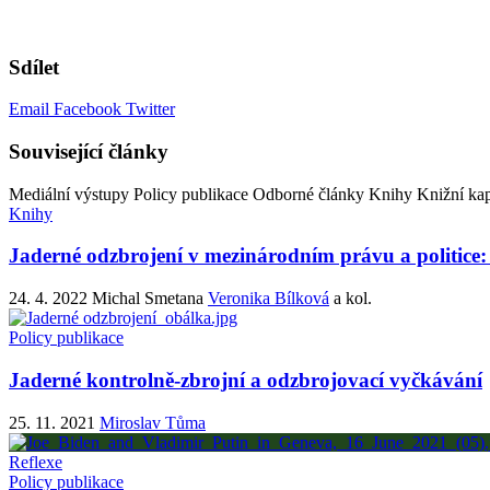
Sdílet
Email
Facebook
Twitter
Související články
Mediální výstupy
Policy publikace
Odborné články
Knihy
Knižní kap
Knihy
Jaderné odzbrojení v mezinárodním právu a politice
24. 4. 2022
Michal Smetana
Veronika Bílková
a kol.
Policy publikace
Jaderné kontrolně-zbrojní a odzbrojovací vyčkávání
25. 11. 2021
Miroslav Tůma
Reflexe
Policy publikace