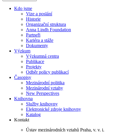
Kdo jsme
Vize a poslání
Historie
Organizační struktura
Anna Lindh Foundation
Partneři
Kariéra a stáže
Dokumenty
Výzkum
Výzkumná centra
Publikace
Projekty
Odběr policy publikací
Časopisy
Mezinárodní politika
Mezinárodní vztahy
New Perspectives
Knihovna
Služby knihovny
Elektronické zdroje knihovny
Katalog
Kontakt
Ústav mezinárodních vztahů Praha, v. v. i.