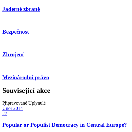
Jaderné zbraně
Bezpečnost
Zbrojení
Mezinárodní právo
Související akce
Připravované
Uplynulé
Únor
2014
27
Popular or Populist Democracy in Central Europe?