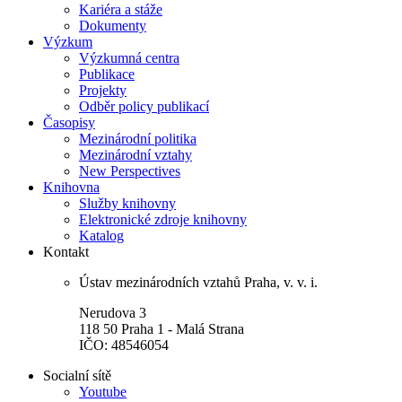
Kariéra a stáže
Dokumenty
Výzkum
Výzkumná centra
Publikace
Projekty
Odběr policy publikací
Časopisy
Mezinárodní politika
Mezinárodní vztahy
New Perspectives
Knihovna
Služby knihovny
Elektronické zdroje knihovny
Katalog
Kontakt
Ústav mezinárodních vztahů Praha, v. v. i.
Nerudova 3
118 50 Praha 1 - Malá Strana
IČO: 48546054
Socialní sítě
Youtube