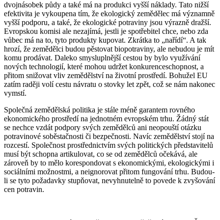
dvojnásobek půdy a také má na produkci vyšší náklady. Tato nižší
efektivita je vykoupena tím, že ekologický zemědělec má významně
vyšší podporu, a také, že ekologické potraviny jsou výrazně dražší.
Evropskou komisi ale nezajímá, jestli je spotřebitel chce, nebo zda
vůbec má na to, tyto produkty kupovat. Zkrátka to „nařídí“. A tak
hrozí, že zemědělci budou pěstovat biopotraviny, ale nebudou je mít
komu prodávat. Daleko smysluplnější cestou by bylo využívání
nových technologií, které mohou udržet konkurenceschopnost, a
přitom snižovat vliv zemědělství na životní prostředí. Bohužel EU
zatím raději volí cestu návratu o stovky let zpět, což se nám nakonec
vymstí.
Společná zemědělská politika je stále méně garantem rovného
ekonomického prostředí na jednotném evropském trhu. Žádný stát
se nechce vzdát podpory svých zemědělců ani neopouští otázku
potravinové soběstačnosti či bezpečnosti. Navíc zemědělství stojí na
rozcestí. Společnost prostřednictvím svých politických představitelů
musí být schopna artikulovat, co se od zemědělců očekává, ale
zároveň by to mělo korespondovat s ekonomickými, ekologickými i
sociálními možnostmi, a neignorovat přitom fungování trhu. Budou-
li se tyto požadavky stupňovat, nevyhnutelně to povede k zvyšování
cen potravin.