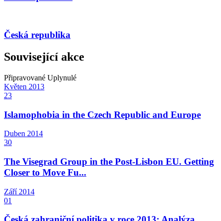
Česká republika
Související akce
Připravované
Uplynulé
Květen
2013
23
Islamophobia in the Czech Republic and Europe
Duben
2014
30
The Visegrad Group in the Post-Lisbon EU. Getting
Closer to Move Fu...
Září
2014
01
Česká zahraniční politika v roce 2013: Analýza