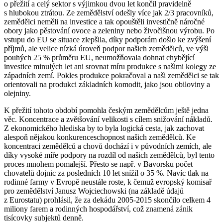
o přežití a celý sektor s výjimkou dvou let končil pravidelně
s hlubokou ztrátou. Ze zemědělství odešly více jak 2/3 pracovníků,
zemědělci neměli na investice a tak opouštěli investičně náročné
obory jako pěstování ovoce a zeleniny nebo živočišnou výrobu. Po
vstupu do EU se situace zlepšila, díky podporám došlo ke zvýšení
příjmů, ale velice nízká úroveň podpor našich zemědělců, ve výši
pouhých 25 % průměru EU, neumožňovala dohnat chybějící
investice minulých let ani srovnat míru produkce s našimi kolegy ze
západních zemí. Pokles produkce pokračoval a naši zemědělci se tak
orientovali na produkci základních komodit, jako jsou obiloviny a
olejniny.
K přežití tohoto období pomohla českým zemědělcům ještě jedna
věc. Koncentrace a zvětšování velikosti s cílem snižování nákladů.
Z ekonomického hlediska by to byla logická cesta, jak zachovat
alespoň nějakou konkurenceschopnost našich zemědělců. Ke
koncentraci zemědělců a chovů dochází i v původních zemích, ale
díky vysoké míře podpory na rozdíl od našich zemědělců, byl tento
proces mnohem pomalejší. Přesto se např. v Bavorsku počet
chovatelů dojnic za posledních 10 let snížil o 35 %. Navíc tlak na
rodinné farmy v Evropě neustále roste, k čemuž evropský komisař
pro zemědělství Janusz Wojciechowski (na základě údajů
z Eurostatu) prohlásil, že za dekádu 2005-2015 skončilo celkem 4
miliony farem a rodinných hospodářství, což znamená zánik
tisícovky subjektů denně.