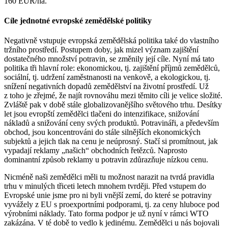
160 EUR/ha.
Cíle jednotné evropské zemědělské politiky
Negativně vstupuje evropská zemědělská politika také do vlastního
tržního prostředí. Postupem doby, jak mizel význam zajištění
dostatečného množství potravin, se změnily její cíle. Nyní má tato
politika tři hlavní role: ekonomickou, tj. zajištění příjmů zemědělců,
sociální, tj. udržení zaměstnanosti na venkově, a ekologickou, tj.
snížení negativních dopadů zemědělství na životní prostředí. Už
z toho je zřejmé, že najít rovnováhu mezi těmito cíli je velice složité.
Zvláště pak v době stále globalizovanějšího světového trhu. Desítky
let jsou evropští zemědělci tlačeni do intenzifikace, snižování
nákladů a snižování ceny svých produktů. Potravináři, a především
obchod, jsou koncentrováni do stále silnějších ekonomických
subjektů a jejich tlak na cenu je neúprosný. Stačí si promítnout, jak
vypadají reklamy „našich“ obchodních řetězců. Naprosto
dominantní způsob reklamy u potravin zdůrazňuje nízkou cenu.
Nicméně naši zemědělci měli tu možnost narazit na tvrdá pravidla
trhu v minulých třiceti letech mnohem tvrději. Před vstupem do
Evropské unie jsme pro ni byli vnější zemí, do které se potraviny
vyvážely z EU s proexportními podporami, tj. za ceny hluboce pod
výrobními náklady. Tato forma podpor je už nyní v rámci WTO
zakázána. V té době to vedlo k jedinému. Zemědělci u nás bojovali