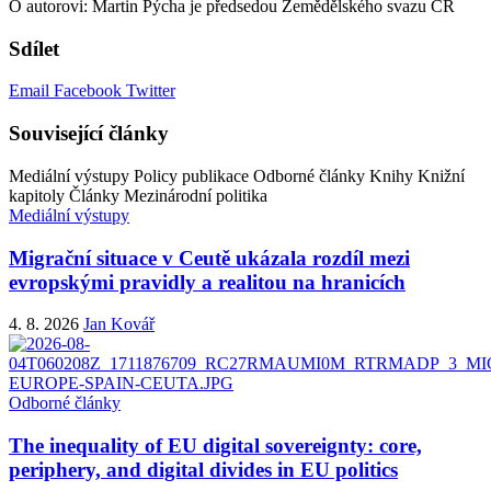
O autorovi: Martin Pýcha je předsedou Zemědělského svazu ČR
Sdílet
Email
Facebook
Twitter
Související články
Mediální výstupy
Policy publikace
Odborné články
Knihy
Knižní
kapitoly
Články
Mezinárodní politika
Mediální výstupy
Migrační situace v Ceutě ukázala rozdíl mezi
evropskými pravidly a realitou na hranicích
4. 8. 2026
Jan Kovář
Odborné články
The inequality of EU digital sovereignty: core,
periphery, and digital divides in EU politics