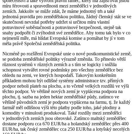
společenství a také vytvořit právní rámec, který má zajišťovat jistou
míru férovosti a spravedlnosti mezi zemědělci v jednotlivých
zemích. Jakkoliv se může zdát, že máme jednotný trh a také
jednotná pravidla pro zemědělskou politiku, žádný členský stát se ve
skutečnosti nevzdal potřeby udržet si určitou míru vlastní
potravinové soběstačnosti a potravinové bezpečnosti, stejně tak
snahy podpořit či zvýhodnit své zemědělce. Aby tomu tak bylo v co
nejmenší míře, má hlídat Evropská komise a pomáhat by jí v tom
měla právě Společná zemědělská politika.
Nicméně po rozšíření Evropské unie o nové postkomunistické země,
se podoba zemědělské politiky výrazně změnila. To přineslo větší
různost systémů v různých zemích a s tím se logicky i snížila
schopnost vytvářet rovné podmínky pro všechny zemědělce bez
ohledu na zemi, ve kterých hospodaří. Takovým konkrétním
příkladem mohou být odlišné systémy administrace tzv. přímých
podpor neboli plateb na plochu, a to včetně velkých rozdílů ve výši
těchto podpor. Ve většině nových zemí je vyplácena podpora na
plochu, tj. sazba na jeden hektar zemědělské půdy, zatímco ve
většině původních zemí je podpora vyplácena na farmu, tj. že každý
farmář měl odlišnou výši této platby podle toho, jaké plodiny a
komodity v minulosti produkoval. Také rozdíly mezi zemědělci
v jednotlivých zemích jsou obrovské. Zatímco maltský zemědělec
dostane podporu cca 670 EUR/ha a holandský zemědělec přes 400
EUR/ha, tak český zemědělec cca 250 EUR/ha a lotyšský necelých