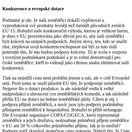
Konkurence o evropské dotace
Podstatné je ale, že naši zemědělci dokáží vypěstovat a
vyprodukovat své produkty levněji než farmáři původních zemích
EU 15. Bohužel naše konkurenční výhoda, kterou je velikost farem,
je dnes v EU prezentována jako důvod pro to, aby naši zemědělci
byli kráceni na unijních podporách. Jinými slovy, ten, kdo se snažil
růst, zlepšovat svoji konkurenceschopnost má být za tuto úsilí
potrestán tím, že mu budou podpory kráceny. To je zcela v rozporu
s rovnými podmínkami podnikání a je to velmi demotivující pro
české zemědělce, kteří to vnímají jako cílenou snahu eliminovat naši
konkurenci.
Tlak na nejnižší cenu není problém jenom u nás, ale v celé Evropské
unii. Proti tomu se snaží působit EU tím, že podporuje zemědělce.
Nejprve šlo o dotaci produkce, ta ale následně vedla k velké
nadprodukci a zhroucení cen zemědělských komodit, a tak následně
přešla EU na dotaci na hektar zemědělské půdy. Cílem je mj. i
podpora příjmů zemědělců, a navíc jsou tyto podpory podmíněny
přístupem zemědělců k hospodaření. Bohužel to příliš nefunguje.
Dle Evropské organizace COPA/COGECA, která reprezentuje
zemědělce a jejich družstva, nedosahuje průměrný příjem zemědělce
v EU ani 50 % celkového průměrného příjmu. Jak je to možné?
Podpory totiž zkreslují skutečnou cenu potravin. Neboli tím, že Unie