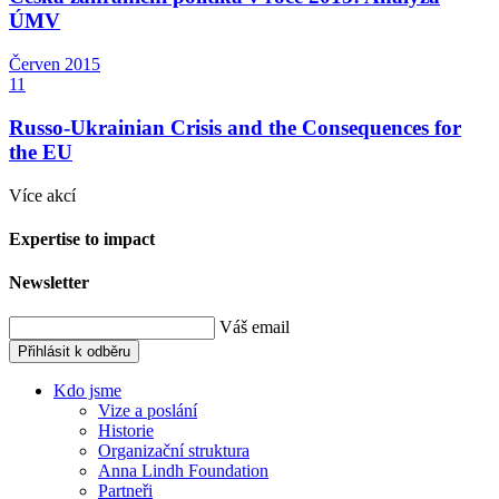
ÚMV
Červen
2015
11
Russo-Ukrainian Crisis and the Consequences for
the EU
Více akcí
Expertise to impact
Newsletter
Váš email
Přihlásit k odběru
Kdo jsme
Vize a poslání
Historie
Organizační struktura
Anna Lindh Foundation
Partneři