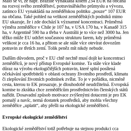
Málo se ví, že např. Brazílie vynakládá kolem 234 EUR na občana
na rozvoj svého zemědělství, potravinářského průmyslu a vývozu,
zatímco EU vynakládá na zemědělskou politiku „pouze“ 107 EUR
na občana. Také pohled na velikost zemědělských podniků mimo
EU ukazuje, že i zde dochází k významné koncentraci. Průměrná
výměra zemědělce v Chile je 107 ha, v USA 170 ha, v Kanadě 315
ha, v Argentině 590 ha a třeba v Austrálii je to více než 3000 ha. Jen
těžko může EU udržet současnou strukturu farem, kdy průměrná
velikost je cca 16 ha, a přitom se ale stále více otevírat dovozům
potravin ze třetích zemí. Tolik peněz mít nikdy nebude.
Dalším důvodem, proč v EU chtě nechtě musí dojít ke koncentraci
zemědělců, je nový přístup Evropské komise. Ta stále více klade
důraz na výrobu ekologičtějších potravin, které splní posílená
očekávání spotřebitelů v oblasti ochrany životního prostředí, klimatu
či zlepšování životních podmínek zvířat. To je v pořádku, nicméně
cesta, kterou to EK prosazuje, je dlouhodobě neudržitelná. Evropská
komise to zkrátka chce zemědělcům prostřednictvím členských států
nařídit. Dosavadní způsob motivace zvýšenými dotacemi je pro EK
pomalý a navíc, nemá dostatek prostředků, aby mohla všechny
zemědělce „uplatit“, aby přešli na ekologické zemědělství.
Evropské ekologické zemědělství
Ekologické zemědělství totiž potřebuje na stejnou produkci cca