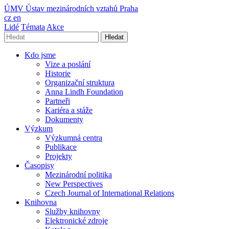
ÚMV
Ústav mezinárodních vztahů Praha
cz
en
Lidé
Témata
Akce
Hledat
Kdo jsme
Vize a poslání
Historie
Organizační struktura
Anna Lindh Foundation
Partneři
Kariéra a stáže
Dokumenty
Výzkum
Výzkumná centra
Publikace
Projekty
Časopisy
Mezinárodní politika
New Perspectives
Czech Journal of International Relations
Knihovna
Služby knihovny
Elektronické zdroje