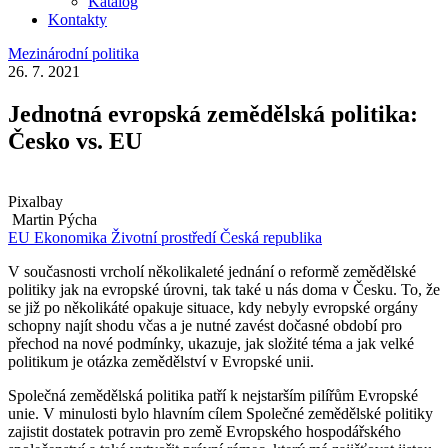
Katalog
Kontakty
Mezinárodní politika
26. 7. 2021
Jednotná evropská zemědělská politika:
Česko vs. EU
Pixalbay
Martin Pýcha
EU
Ekonomika
Životní prostředí
Česká republika
V současnosti vrcholí několikaleté jednání o reformě zemědělské
politiky jak na evropské úrovni, tak také u nás doma v Česku. To, že
se již po několikáté opakuje situace, kdy nebyly evropské orgány
schopny najít shodu včas a je nutné zavést dočasné období pro
přechod na nové podmínky, ukazuje, jak složité téma a jak velké
politikum je otázka zemědělství v Evropské unii.
Společná zemědělská politika patří k nejstarším pilířům Evropské
unie. V minulosti bylo hlavním cílem Společné zemědělské politiky
zajistit dostatek potravin pro země Evropského hospodářského