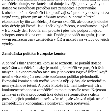
zemědělce dotuje, ve skutečnosti dotuje levnější potraviny. A tyto
dotace ve skutečnosti protečou skrz zemědělce a potravináře
k obchodníkům. Zemědělci tak prodávají své produkty desítky let za
stejné ceny, přitom jim ale náklady rostou. V normální tržní
ekonomice by tito zemědělci již dávno skončili, ale dotace je dlouhé
roky držely při životě. Jak už však bylo řečeno, v současnosti ubývá
v EU každý den 1000 farem, protože i přes tuto podporu nejsou
schopny onen tlak na cenu ustát. Dobře je to vidět na grafu, jak se
vyvíjí realizační ceny zemědělců v ČR a náklady na vstupy do jejich
výroby.
Zemědělská politika Evropské komise
A co teď s tím? Evropská komise se rozhodla, že pokrátí dotace
největším zemědělcům, aby je mohla přerozdělit ve prospěch těch
malých. Z ekonomického hlediska je to vcelku logické řešení, když
nemáte více zdrojů a nechcete současnou politiku přehodnotit.
Evropská komise si tak možná koupila nějaký čas, ale rozhodně to
není systémové řešení. A proč? Protože EU není izolovaný trh a
konkurenceschopnost zemědělců mimo ni neustále roste. Nejenom
že hlavní světoví producenti také dotují své zemědělce s cílem
prosadit jejich produkci na světovém trhu, ale zároveň nijak nebrání
zemědělcům v koncentraci a posilování jejich postavení.